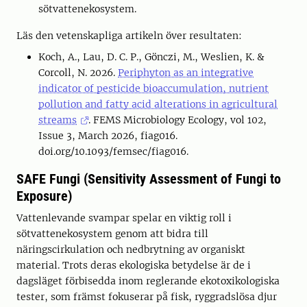
sötvattenekosystem.
Läs den vetenskapliga artikeln över resultaten:
Koch, A., Lau, D. C. P., Gönczi, M., Weslien, K. &
Corcoll, N. 2026.
Periphyton as an integrative
indicator of pesticide bioaccumulation, nutrient
pollution and fatty acid alterations in agricultural
streams
. FEMS Microbiology Ecology, vol 102,
Issue 3, March 2026, fiag016.
doi.org/10.1093/femsec/fiag016.
SAFE Fungi (Sensitivity Assessment of Fungi to
Exposure)
Vattenlevande svampar spelar en viktig roll i
sötvattenekosystem genom att bidra till
näringscirkulation och nedbrytning av organiskt
material. Trots deras ekologiska betydelse är de i
dagsläget förbisedda inom reglerande ekotoxikologiska
tester, som främst fokuserar på fisk, ryggradslösa djur