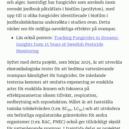
och alger. Samtidigt har fungicider som används inom
svenskt jordbruk påträffats i biofilm (perifyton), med
upp till 11 olika fungicider identifierade i biofilm i
jordbruksbäckarna undersökta i studien ovan. Detta
väcker oro för möjliga oavsiktliga effekter på svampar.
Läs också postern:
Tracking Fungicides in Streams:
Insights from 15 Years of Swedish Pesticide
Monitoring
Syftet med detta projekt, som börjar 2025, är att utveckla
ekotoxikologiska tester för att bedöma vattenlevande
svampars känslighet för fungicider. De inledande
testerna kommer att omfatta exponering av enskilda
arter för enskilda ämnen och fokusera på
effektparametrar såsom tillväxt, respiration,
nedbrytning och reproduktion. Målet är att fastställa
toxiska tröskelvärden (t.ex. EC
, LC
) och att utvärdera
50
50
om befintliga regulatoriska gränsvärden för andra
organismer (t.ex. RAC, PNEC) också ger tillräckligt skydd
för vattenlevande svampar. I framtida delar av projektet