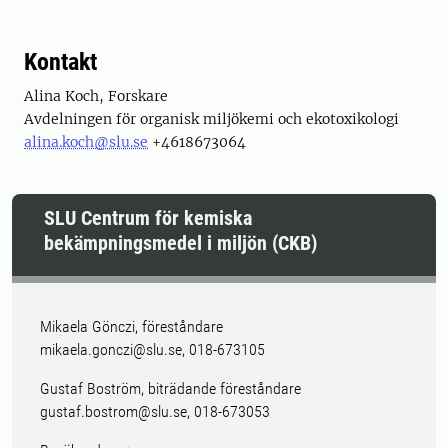
Kontakt
Alina Koch, Forskare
Avdelningen för organisk miljökemi och ekotoxikologi
alina.koch@slu.se
+4618673064
SLU Centrum för kemiska
bekämpningsmedel i miljön (CKB)
Mikaela Gönczi, föreståndare
mikaela.gonczi@slu.se, 018-673105
Gustaf Boström, biträdande föreståndare
gustaf.bostrom@slu.se, 018-673053