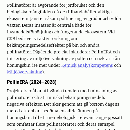
Pollinatörer är avgörande för jordbruket och den
biologiska mångfalden då de tillhandahåller viktiga
ekosystemtjänster såsom pollinering av grödor och vilda
växter. Deras insatser är centrala både för
livsmedelsförsörjning och fungerande ekosystem. Vid
CKB bedriver vi aktiv forskning om
bekämpningsmedelseffekter på bin och andra
pollinatörer. Pågående projekt inkluderar PollinERA och
initiering av miljöövervakning av pollen och nektar från
honungsbin (se mer under
Kemisk analyskompetens
och
Miljöövervakning
).
PollinERA (2024–2028)
Projektets mål är att vända trenden med minskning av
pollinatörer och att minska bekämpningsmedels
negativa effekter. Det sker genom att gå bortom dagens
metod att enbart bedöma enskilda ämnen på
honungsbin, till ett mer ekologiskt relevant angreppssätt
som omfattar flera pollinatörarter och deras samspel