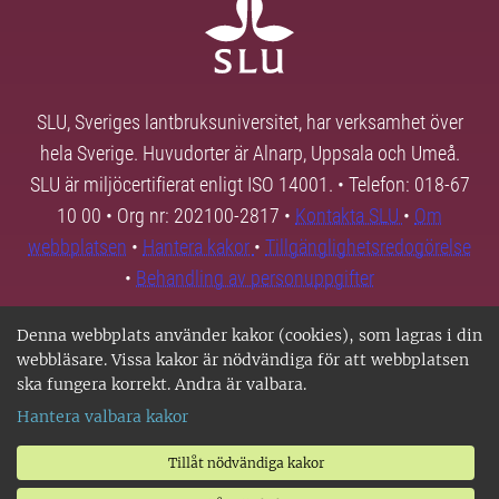
SLU, Sveriges lantbruksuniversitet, har verksamhet över
hela Sverige. Huvudorter är Alnarp, Uppsala och Umeå.
SLU är miljöcertifierat enligt ISO 14001. • Telefon: 018-67
10 00 • Org nr: 202100-2817 •
Kontakta SLU
•
Om
webbplatsen
•
Hantera kakor
•
Tillgänglighetsredogörelse
•
Behandling av personuppgifter
Denna webbplats använder kakor (cookies), som lagras i din
webbläsare. Vissa kakor är nödvändiga för att webbplatsen
ska fungera korrekt. Andra är valbara.
Hantera valbara kakor
Tillåt nödvändiga kakor