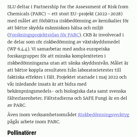
SLU deltar i Partnership for the Assessment of Risk from
Chemicals (PARC) – ett stort EU-projekt (2022–2028)
med målet att förbättra riskbedömning av kemikalier för
att bättre skydda människors hälsa och miljö
(
Forskningsprojektsidan för PARC
). CKB är involverad i
de delar som rör riskbedömning av växtskyddsmedel
(WP 6.4.4). Vi samarbetar med andra europeiska
forskargrupper för att minska komplexiteten i
riskbedömningarna utan att sänka skyddsnivån. Målet är
att bättre koppla resultaten från laboratorietester till
faktiska effekter i fält. Projektet startade i maj 2022 och
vår inledande insats är att bidra med
bekämpningsmedels- och biologiska data samt svenska
fälterfarenheter. Fältstudierna och SAFE Fungi är en del
av PARC.
Även inom verksamhetsområdet
Riskbedömningsverktyg
pågår arbete inom PARC.
Pollinatörer