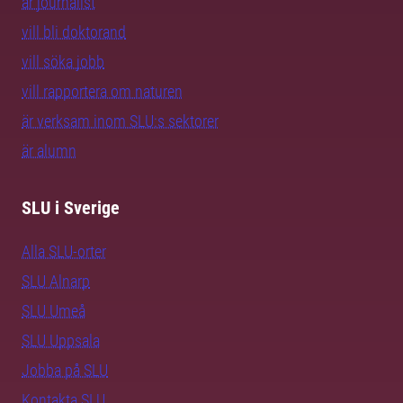
är journalist
vill bli doktorand
vill söka jobb
vill rapportera om naturen
är verksam inom SLU:s sektorer
är alumn
SLU i Sverige
Alla SLU-orter
SLU Alnarp
SLU Umeå
SLU Uppsala
Jobba på SLU
Kontakta SLU