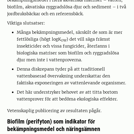
bekämpningsmedel i flera akvatiska matriser – vatten,
biofilm, akvatiska ryggradslösa djur och sediment – i två
jordbruksbäckar och en referensbäck.
Viktiga slutsatser:
Många bekämpningsmedel, särskilt de som är mer
fettlösliga (högt logK
) det vill säga främst
OW
insekticider och vissa fungicider, återfanns i
biologiska matriser som biofilm och ryggradslösa
djur men inte i vattenproverna.
Denna diskrepans tyder på att traditionell
vattenbaserad övervakning underskattar den
faktiska exponeringen av vattenlevande organismer.
Det här understryker behovet av att titta bortom
vattenprover för att bedöma ekologiska effekter.
Vetenskaplig publicering av resultaten pågår.
Biofilm (perifyton) som indikator för
bekämpningsmedel och näringsämnen