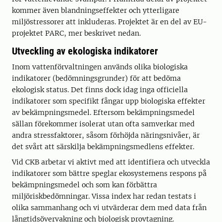
kommer även blandningseffekter och ytterligare
miljöstressorer att inkluderas. Projektet är en del av EU-
projektet PARC, mer beskrivet nedan.
Utveckling av ekologiska indikatorer
Inom vattenförvaltningen används olika biologiska
indikatorer (bedömningsgrunder) för att bedöma
ekologisk status. Det finns dock idag inga officiella
indikatorer som specifikt fångar upp biologiska effekter
av bekämpningsmedel. Eftersom bekämpningsmedel
sällan förekommer isolerat utan ofta samverkar med
andra stressfaktorer, såsom förhöjda näringsnivåer, är
det svårt att särskilja bekämpningsmedlens effekter.
Vid CKB arbetar vi aktivt med att identifiera och utveckla
indikatorer som bättre speglar ekosystemens respons på
bekämpningsmedel och som kan förbättra
miljöriskbedömningar. Vissa index har redan testats i
olika sammanhang och vi utvärderar dem med data från
långtidsövervakning och biologisk provtagning.