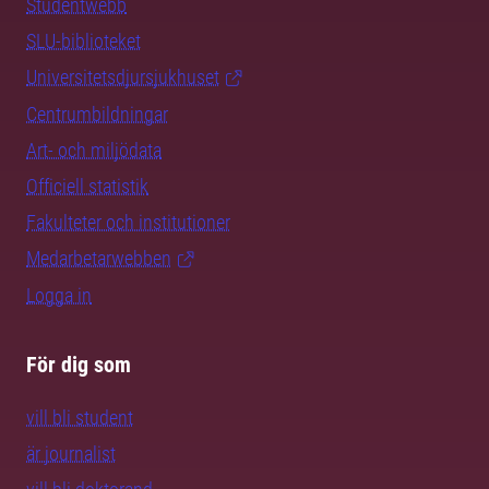
Studentwebb
SLU-biblioteket
Universitetsdjursjukhuset
Centrumbildningar
Art- och miljödata
Officiell statistik
Fakulteter och institutioner
Medarbetarwebben
Logga in
För dig som
vill bli student
är journalist