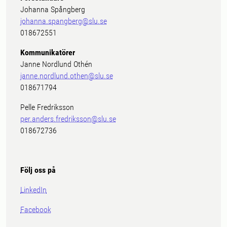
Johanna Spångberg
johanna.spangberg@slu.se
018672551
Kommunikatörer
Janne Nordlund Othén
janne.nordlund.othen@slu.se
018671794
Pelle Fredriksson
per.anders.fredriksson@slu.se
018672736
Följ oss på
LinkedIn
Facebook