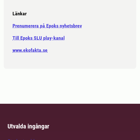
Länkar
Prenumerera på Epoks nyhetsbrev
Till Epoks SLU play-kanal
www.ekofakta.se
Utvalda ingångar