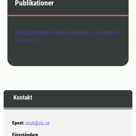
Publikationer
Växtskyddsmedel i ekologisk produktion – användning
och risker
Kontakt
Epost:
epok@slu.se
Föreståndare