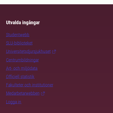
Utvalda ingångar
Studentwebb
SLU-biblioteket
Universitetsdjursjukhuset
Centrumbildningar
Art- och miljödata
Officiell statistik
Fakulteter och institutioner
Medarbetarwebben
Logga in