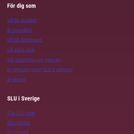
För dig som
vill bli student
är journalist
vill bli doktorand
vill söka jobb
vill rapportera om naturen
är verksam inom SLU:s sektorer
är alumn
SLU i Sverige
Alla SLU-orter
SLU Alnarp
SLU Umeå