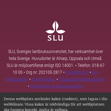
SLU, Sveriges lantbruksuniversitet, har verksamhet över
hela Sverige. Huvudorter är Alnarp, Uppsala och Umeå.
SLU är miljöcertifierat enligt ISO 14001. • Telefon: 018-67
10 00 • Org nr: 202100-2817 •
Kontakta SLU
•
Om
webbplatsen
•
Hantera kakor
•
Tillgänglighetsredogörelse
•
Behandling av personuppgifter
Denna webbplats använder kakor (cookies), som lagras i din
webbläsare. Vissa kakor är nödvändiga för att webbplatsen
ska fungera korrekt. Andra är valbara.