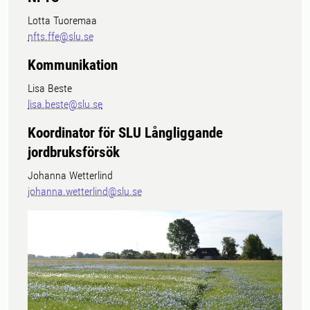
Lotta Tuoremaa
nfts.ffe@slu.se
Kommunikation
Lisa Beste
lisa.beste@slu.se
Koordinator för SLU Långliggande
jordbruksförsök
Johanna Wetterlind
johanna.wetterlind@slu.se