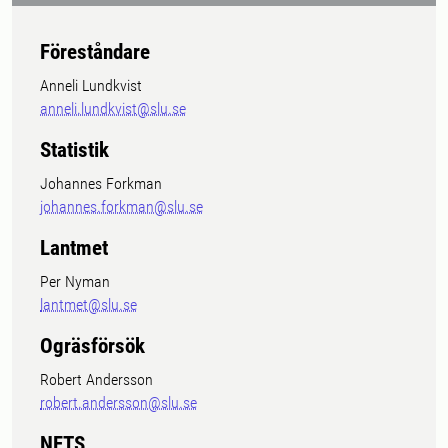
Föreståndare
Anneli Lundkvist
anneli.lundkvist@slu.se
Statistik
Johannes Forkman
johannes.forkman@slu.se
Lantmet
Per Nyman
lantmet@slu.se
Ogräsförsök
Robert Andersson
robert.andersson@slu.se
NFTS