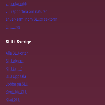
vill söka jobb
vill rapportera om naturen
är verksam inom SLU:s sektorer
är alumn
SLU i Sverige
Alla SLU-orter
SLU Alnarp
SLU Umeå
SLU Uppsala
Jobba på SLU
Kontakta SLU
Stöd SLU