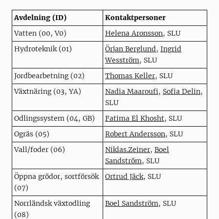
Avdelning (ID)
Kontaktpersoner
Vatten (00, V0)
Helena Aronsson
, SLU
Hydroteknik (01)
Örjan Berglund
,
Ingrid
Wesström
, SLU
Jordbearbetning (02)
Thomas Keller
, SLU
Växtnäring (03, YA)
Nadia Maaroufi
,
Sofia Delin
,
SLU
Odlingssystem (04, GB)
Fatima El Khosht
, SLU
Ogräs (05)
Robert Andersson
, SLU
Vall/foder (06)
Niklas.Zeiner
,
Boel
Sandström
, SLU
Öppna grödor, sortförsök
Ortrud Jäck
, SLU
(07)
Norrländsk växtodling
Boel Sandström
, SLU
(08)