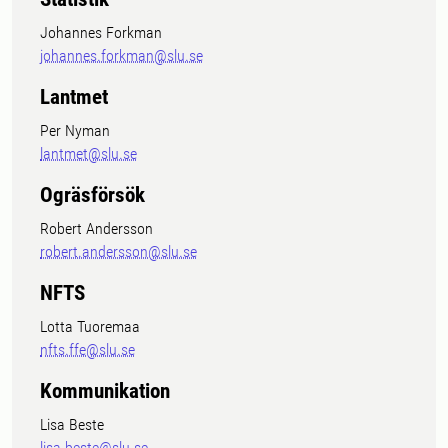
Johannes Forkman
johannes.forkman@slu.se
Lantmet
Per Nyman
lantmet@slu.se
Ogräsförsök
Robert Andersson
robert.andersson@slu.se
NFTS
Lotta Tuoremaa
nfts.ffe@slu.se
Kommunikation
Lisa Beste
lisa.beste@slu.se