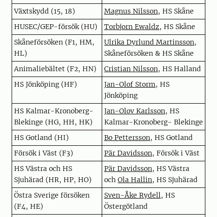
Växtskydd (15, 18)
Magnus Nilsson
, HS Skåne
HUSEC/GEP-försök (HU)
Torbjorn Ewaldz
, HS Skåne
Skåneförsöken (F1, HM,
Ulrika Dyrlund Martinsson
,
HL)
Skåneförsöken & HS Skåne
Animaliebältet (F2, HN)
Cristian Nilsson
, HS Halland
HS Jönköping (HF)
Jan-Olof Storm
, HS
Jönköping
HS Kalmar-Kronoberg-
Jan-Olov Karlsson
, HS
Blekinge (HG, HH, HK)
Kalmar-Kronoberg- Blekinge
HS Gotland (HI)
Bo Pettersson
, HS Gotland
Försök i Väst (F3)
Pär Davidsson
, Försök i Väst
HS Västra och HS
Pär Davidsson
, HS Västra
Sjuhärad (HR, HP, HO)
och
Ola Hallin
, HS Sjuhärad
Östra Sverige försöken
Sven-Åke Rydell
, HS
(F4, HE)
Östergötland