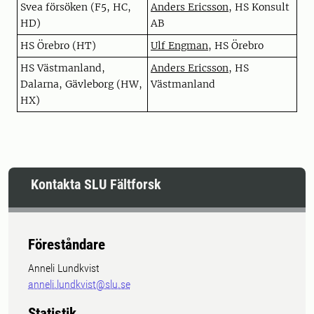
Svea försöken (F5, HC,
Anders Ericsson
, HS Konsult
HD)
AB
HS Örebro (HT)
Ulf Engman
, HS Örebro
HS Västmanland,
Anders Ericsson
, HS
Dalarna, Gävleborg (HW,
Västmanland
HX)
Kontakta SLU Fältforsk
Föreståndare
Anneli Lundkvist
anneli.lundkvist@slu.se
Statistik