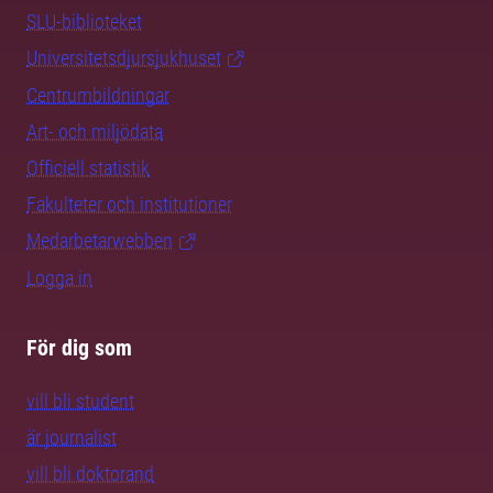
SLU-biblioteket
Universitetsdjursjukhuset
Centrumbildningar
Art- och miljödata
Officiell statistik
Fakulteter och institutioner
Medarbetarwebben
Logga in
För dig som
vill bli student
är journalist
vill bli doktorand