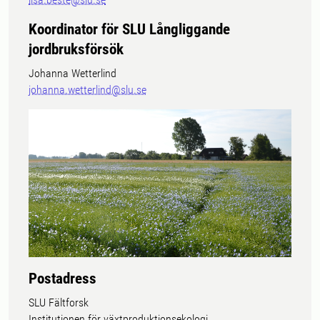
Koordinator för SLU Långliggande
jordbruksförsök
Johanna Wetterlind
johanna.wetterlind@slu.se
Postadress
SLU Fältforsk
Institutionen för växtproduktionsekologi