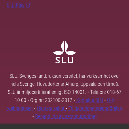
SLU Play
SLU, Sveriges lantbruksuniversitet, har verksamhet över
hela Sverige. Huvudorter är Alnarp, Uppsala och Umeå.
SLU är miljöcertifierat enligt ISO 14001. • Telefon: 018-67
10 00 • Org nr: 202100-2817 •
Kontakta SLU
•
Om
webbplatsen
•
Hantera kakor
•
Tillgänglighetsredogörelse
•
Behandling av personuppgifter