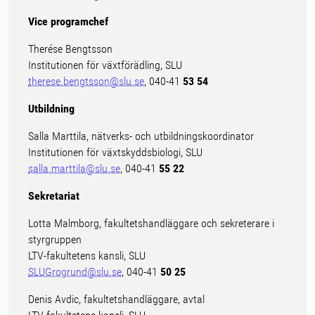
Vice programchef
Therése Bengtsson
Institutionen för växtförädling, SLU
therese.bengtsson@slu.se
, 040-41
53 54
Utbildning
Salla Marttila, nätverks- och utbildningskoordinator
Institutionen för växtskyddsbiologi, SLU
salla.marttila@slu.se
, 040-41
55 22
Sekretariat
Lotta Malmborg, fakultetshandläggare och sekreterare i
styrgruppen
LTV-fakultetens kansli, SLU
SLUGrogrund@slu.se
, 040-41
50 25
Denis Avdic, fakultetshandläggare, avtal