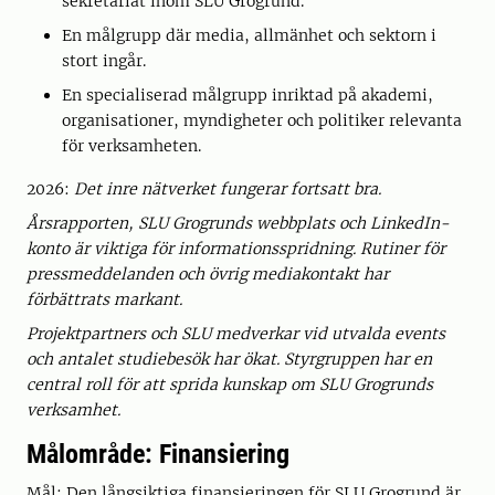
sekretariat inom SLU Grogrund.
En målgrupp där media, allmänhet och sektorn i
stort ingår.
En specialiserad målgrupp inriktad på akademi,
organisationer, myndigheter och politiker relevanta
för verksamheten.
2026:
Det inre nätverket fungerar fortsatt bra.
Årsrapporten, SLU Grogrunds webbplats och LinkedIn-
konto är viktiga för informationsspridning. Rutiner för
pressmeddelanden och övrig mediakontakt har
förbättrats markant.
Projektpartners och SLU medverkar vid utvalda events
och antalet studiebesök har ökat. Styrgruppen har en
central roll för att sprida kunskap om SLU Grogrunds
verksamhet.
Målområde: Finansiering
Mål: Den långsiktiga finansieringen för SLU Grogrund är