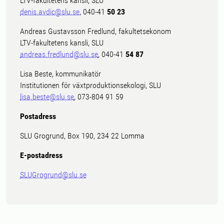
LTV-fakultetens kansli, SLU
denis.avdic@slu.se
, 040-41
50 23
Andreas Gustavsson Fredlund, fakultetsekonom
LTV-fakultetens kansli, SLU
andreas.fredlund@slu.se
, 040-41
54 87
Lisa Beste, kommunikatör
Institutionen för växtproduktionsekologi, SLU
lisa.beste@slu.se
, 073-804 91 59
Postadress
SLU Grogrund, Box 190, 234 22 Lomma
E-postadress
SLUGrogrund@slu.se