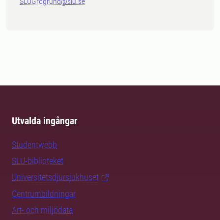
SLUGrogrund@slu.se
Utvalda ingångar
Studentwebb
SLU-biblioteket
Universitetsdjursjukhuset
Centrumbildningar
Art- och miljödata