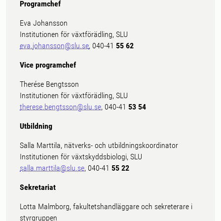
Programchef
Eva Johansson
Institutionen för växtförädling, SLU
eva.johansson@slu.se
, 040-41
55 62
Vice programchef
Therése Bengtsson
Institutionen för växtförädling, SLU
therese.bengtsson@slu.se
, 040-41
53 54
Utbildning
Salla Marttila, nätverks- och utbildningskoordinator
Institutionen för växtskyddsbiologi, SLU
salla.marttila@slu.se
, 040-41
55 22
Sekretariat
Lotta Malmborg, fakultetshandläggare och sekreterare i
styrgruppen