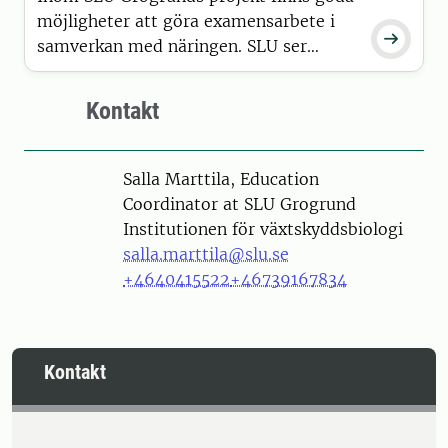
möjligheter att göra examensarbete i

samverkan med näringen. SLU ser
positivt på att examensarbeten
genomförs i samarbete med företag,
Kontakt
och det är så vi jobbar inom SLU
Grogrund - i samverkan mellan
akademi, industri och samhälle.
Person
Salla Marttila, Education
Coordinator at SLU Grogrund
Institutionen för växtskyddsbiologi
salla.marttila@slu.se
+4640415522
+46739167834
Kontakt