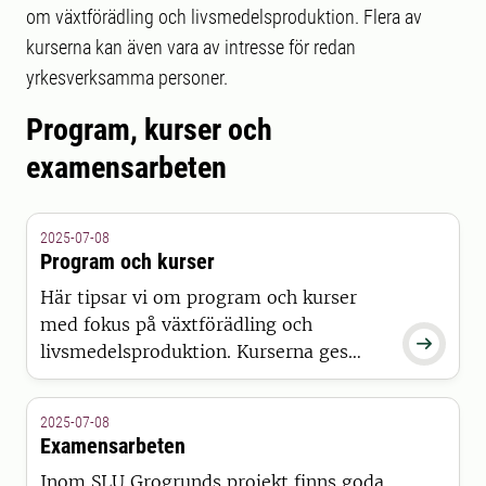
om växtförädling och livsmedelsproduktion. Flera av
kurserna kan även vara av intresse för redan
yrkesverksamma personer.
Program, kurser och
examensarbeten
2025-07-08
Program och kurser
Här tipsar vi om program och kurser
med fokus på växtförädling och

livsmedelsproduktion. Kurserna ges
återkommande, därför listar vi även
sådana som nyligen getts, för att ge en
2025-07-08
överblick över vad som kommer att ges
Examensarbeten
framöver.
Inom SLU Grogrunds projekt finns goda