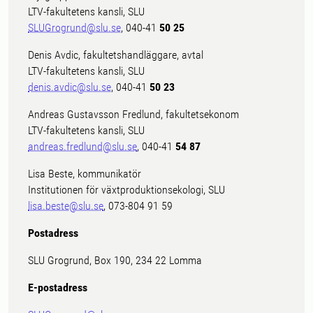
LTV-fakultetens kansli, SLU
SLUGrogrund@slu.se
, 040-41
50 25
Denis Avdic, fakultetshandläggare, avtal
LTV-fakultetens kansli, SLU
denis.avdic@slu.se
, 040-41
50 23
Andreas Gustavsson Fredlund, fakultetsekonom
LTV-fakultetens kansli, SLU
andreas.fredlund@slu.se
, 040-41
54 87
Lisa Beste, kommunikatör
Institutionen för växtproduktionsekologi, SLU
lisa.beste@slu.se
, 073-804 91 59
Postadress
SLU Grogrund, Box 190, 234 22 Lomma
E-postadress