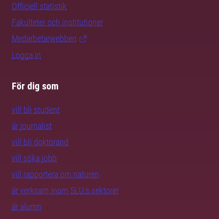
Officiell statistik
Fakulteter och institutioner
Medarbetarwebben
Logga in
För dig som
vill bli student
är journalist
vill bli doktorand
vill söka jobb
vill rapportera om naturen
är verksam inom SLU:s sektorer
är alumn