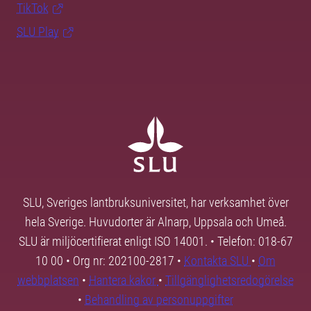
TikTok
SLU Play
SLU, Sveriges lantbruksuniversitet, har verksamhet över
hela Sverige. Huvudorter är Alnarp, Uppsala och Umeå.
SLU är miljöcertifierat enligt ISO 14001. • Telefon: 018-67
10 00 • Org nr: 202100-2817 •
Kontakta SLU
•
Om
webbplatsen
•
Hantera kakor
•
Tillgänglighetsredogörelse
•
Behandling av personuppgifter