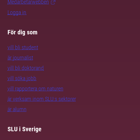
Medarbetarwebben
Logga in
För dig som
vill bli student
är journalist
vill bli doktorand
vill söka jobb
vill rapportera om naturen
är verksam inom SLU:s sektorer
är alumn
SLU i Sverige