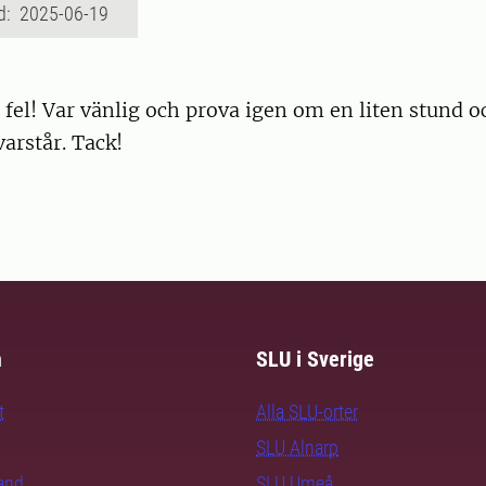
d: 2025-06-19
 fel! Var vänlig och prova igen om en liten stund 
varstår. Tack!
m
SLU i Sverige
t
Alla SLU-orter
SLU Alnarp
rand
SLU Umeå