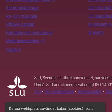
vill söka jobb
Centrumbildningar
vill rapporte
Art- och miljödata
är verksam i
Officiell statistik
är alumn
Fakulteter och institutioner
Medarbetarwebben
Logga in
SLU, Sveriges lantbruksuniversitet, har verk
Umeå. SLU är miljöcertifierat enligt ISO 140
SLU
•
Om webbplatsen
•
Hantera kakor
•
Til
Denna webbplats använder kakor (cookies), som