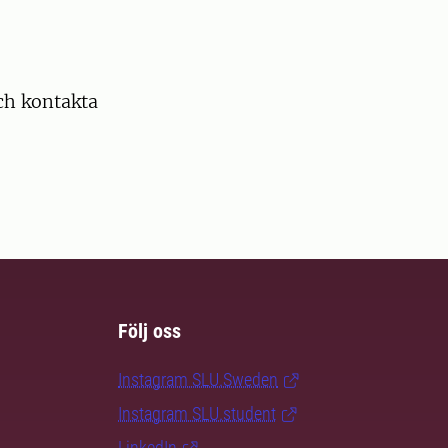
och kontakta
Följ oss
Instagram SLU.Sweden
Instagram SLU.student
LinkedIn