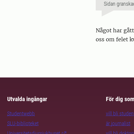
Sidan granska
Något har gått
oss om felet k
Utvalda ingångar
För dig so
Studentwebb
vill bli studen
SLU-biblioteket
är journalist
Universitetsdjursjukhuset
vill bli dokto