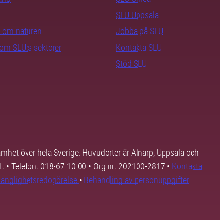
SLU Uppsala
ra om naturen
Jobba på SLU
nom SLU:s sektorer
Kontakta SLU
Stöd SLU
samhet över hela Sverige. Huvudorter är Alnarp, Uppsala och
01. • Telefon: 018-67 10 00 • Org nr: 202100-2817 •
Kontakta
lgänglighetsredogörelse
•
Behandling av personuppgifter