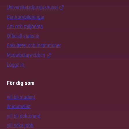
Universitetsdjursjukhuset
Centrumbildningar
Art- och miljödata
Officiell statistik
Fakulteter och institutioner
Medarbetarwebben
Logga in
För dig som
vill bli student
är journalist
vill bli doktorand
vill söka jobb