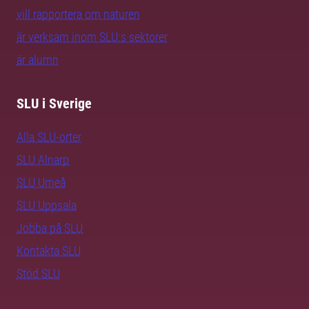
vill rapportera om naturen
är verksam inom SLU:s sektorer
är alumn
SLU i Sverige
Alla SLU-orter
SLU Alnarp
SLU Umeå
SLU Uppsala
Jobba på SLU
Kontakta SLU
Stöd SLU