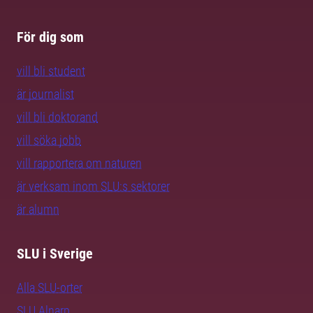
För dig som
vill bli student
är journalist
vill bli doktorand
vill söka jobb
vill rapportera om naturen
är verksam inom SLU:s sektorer
är alumn
SLU i Sverige
Alla SLU-orter
SLU Alnarp