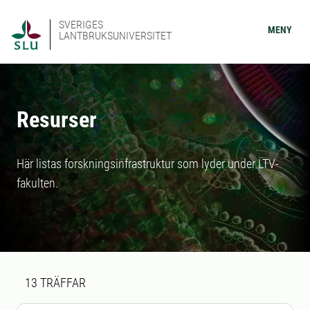
SVERIGES
MENY
LANTBRUKSUNIVERSITET
Resurser
Här listas forskningsinfrastruktur som lyder under LTV-
fakulten.
Sökresultat
13 sökresultat hittades
13
TRÄFFAR