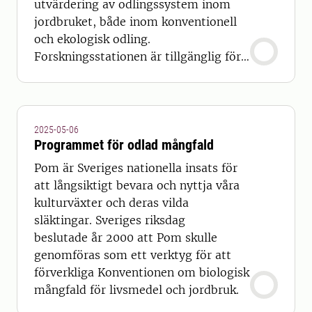
utvärdering av odlingssystem inom
jordbruket, både inom konventionell
och ekologisk odling.
Forskningsstationen är tillgänglig för
forskning inom ekologi, agronomi,
miljövetenskap, agroekologi och andra
ämnesområden. Forskare eller
forskargrupper, som vill göra
2025-05-06
experiment och provtagning på
Programmet för odlad mångfald
Lönnstorp, är välkomna att ta kontakt
Pom är Sveriges nationella insats för
med stationens personal.
att långsiktigt bevara och nyttja våra
kulturväxter och deras vilda
släktingar. Sveriges riksdag
beslutade år 2000 att Pom skulle
genomföras som ett verktyg för att
förverkliga Konventionen om biologisk
mångfald för livsmedel och jordbruk.