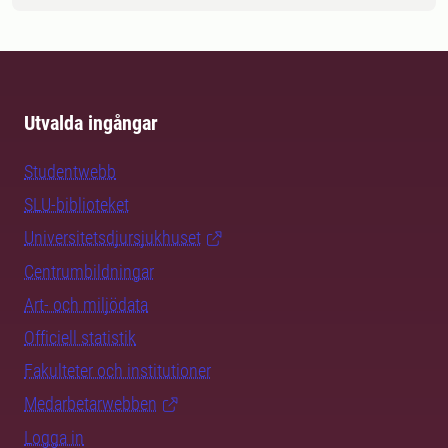
Utvalda ingångar
Studentwebb
SLU-biblioteket
Universitetsdjursjukhuset
Centrumbildningar
Art- och miljödata
Officiell statistik
Fakulteter och institutioner
Medarbetarwebben
Logga in