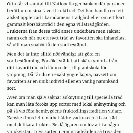
Ofta får vi samtal till Nationella genbanken där personer
berättar om sina favoritfruktträd. Det kan handla om ett
älskat äppleträd i barndomens trädgård eller om ett kärt
gammalt körsbärsträd i den egna villaträdgården.
Frukterna från dessa träd anses underbara men saknar
namn och när nu ett nytt träd av favoriten ska inhandlas,
så vill man snabbt få den sortbestämd.
Men det är inte alltid nödvändigt att göra en
sortbestämning. Försök i stället att skära ympris från
ditt favoritträd och lämna det till plantskola för
ympning. Då får du en exakt yngre kopia, oavsett om
favoriten är en unik individ eller en vanlig namnkänd
sort.
Även om man själv saknar anknytning till speciella träd
kan man låta föröka upp sorter med lokal anknytning och
på så vis föra hembygdens fruktodlingstradition vidare.
Kanske finns i din närhet äldre vackra och friska träd
med delikata frukter. Be då ägaren om lov att ta några
ympkvistar. Trivs sorten i grannträdgården så trivs den