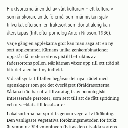
Fruktsorterna är en del av vårt kulturarv – ett kulturarv
som är skörare än de föremål som människan själv
tillverkat eftersom en fruktsort som dör ut aldrig kan
återskapas (fritt efter pomolog Anton Nilsson, 1986).
Varje gång en äpplekärna gror kan man säga att en ny
sort uppkommer. Kärnans unika genkombinationer
uppstår då modersortens pistill befruktas av
fadersortens pollen. När kärnan växer upp till ett träd så
blir detta en helt ny individ.
Vid sällsynta tillfällen begåvas det nya trädet med
egenskaper som gör det överlägset föräldrasorterna.
Sådana träd har ofta tillvaratagits av pomologiskt
intresserade personer, som sett till att de fått spridning
och utvecklats till lokalsorter.
Lokalsorterna har spridits genom vegetativ förökning.
Den vanligaste vegetativa förökningsmetoden för frukt
är ympning. Vid ympningen flyttas den utvalda sortens