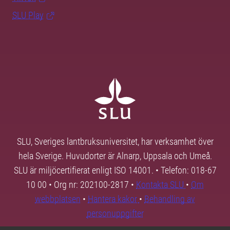
SLU Play
SLU, Sveriges lantbruksuniversitet, har verksamhet över
hela Sverige. Huvudorter är Alnarp, Uppsala och Umeå.
SLU är miljöcertifierat enligt ISO 14001. • Telefon: 018-67
10 00 • Org nr: 202100-2817 •
Kontakta SLU
•
Om
webbplatsen
•
Hantera kakor
•
Behandling av
personuppgifter