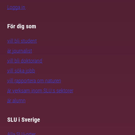
Logga in
För dig som
vill bli student
är journalist
vill bli doktorand
vill söka jobb
vill rapportera om naturen
är verksam inom SLU:s sektorer
är alumn
SLU i Sverige
Alla SLU-orter