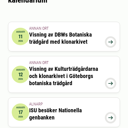
ANNAN ORT
AUGUSTI
Visning av DBWs Botaniska
11
2026-08-11 18:00:00
till
2026-08-11 19:00:00
trädgård med klonarkivet

2026
ANNAN ORT
Visning av Kulturträdgårdarna
AUGUSTI
12
och klonarkivet i Göteborgs
2026-08-12 17:00:00
till
2026-08-12 18:00:00
2026
botaniska trädgård

ALNARP
AUGUSTI
ISU besöker Nationella
17
2026-08-17 00:00:00
genbanken

2026