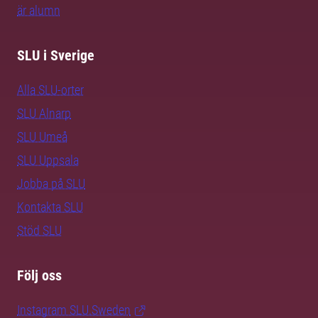
är alumn
SLU i Sverige
Alla SLU-orter
SLU Alnarp
SLU Umeå
SLU Uppsala
Jobba på SLU
Kontakta SLU
Stöd SLU
Följ oss
Instagram SLU.Sweden