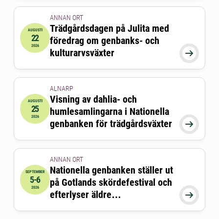
ANNAN ORT
Trädgårdsdagen på Julita med
AUGUSTI
22
föredrag om genbanks- och
2026-08-22 10:00:00
till
2026-08-22 16:00:00
2026
kulturarvsväxter

ALNARP
Visning av dahlia- och
AUGUSTI
25
humlesamlingarna i Nationella
2026-08-25 18:00:00
till
2026-08-25 19:30:00
2026
genbanken för trädgårdsväxter

ANNAN ORT
Nationella genbanken ställer ut
SEPTEMBER
5-6
på Gotlands skördefestival och
2026-09-05 10:00:00
till
2026-09-06 16:00:00
2026
efterlyser äldre

trädgårdsväxter