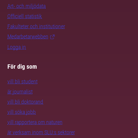
Art- och miljödata
Officiell statistik
Fakulteter och institutioner
Medarbetarwebben
Logga in
För dig som
vill bli student
är journalist
vill bli doktorand
vill söka jobb
vill rapportera om naturen
är verksam inom SLU:s sektorer