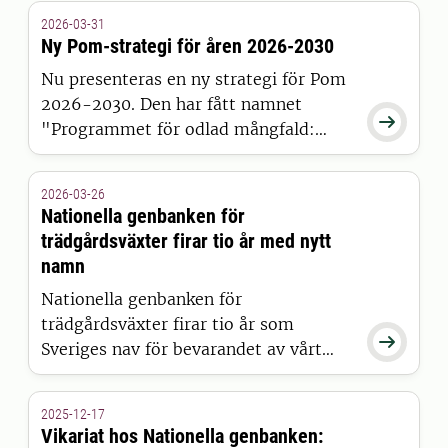
att uppmärksamma och uppmuntra de
2026-03-31
insatser som görs för att bevara
Ny Pom-strategi för åren 2026-2030
mångfalden inom det gröna
Nu presenteras en ny strategi för Pom
kulturarvet bland äldre
2026-2030. Den har fått namnet
trädgårdsväxter.

"Programmet för odlad mångfald:
Strategi för att bevara, använda och
utveckla växtgenetiska resurser i en
2026-03-26
föränderlig värld".
Nationella genbanken för
trädgårdsväxter firar tio år med nytt
namn
Nationella genbanken för
trädgårdsväxter firar tio år som

Sveriges nav för bevarandet av vårt
gröna kulturarv. I samband med
jubileet, under Trädgårdsmässan i
2025-12-17
Älvsjö 26–29 mars, lanseras även det
Vikariat hos Nationella genbanken: