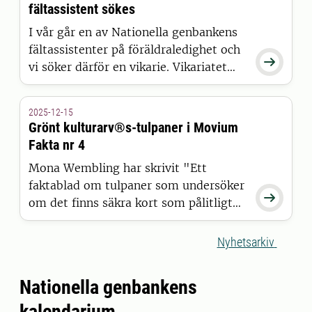
kortare och tydligare namnet som
fältassistent sökes
bättre speglar uppdraget.
I vår går en av Nationella genbankens
fältassistenter på föräldraledighet och

vi söker därför en vikarie. Vikariatet
sträcker sig över tio månader med
eventuell möjlighet till förlängning.
2025-12-15
Grönt kulturarv®s-tulpaner i Movium
Fakta nr 4
Mona Wembling har skrivit "Ett
faktablad om tulpaner som undersöker

om det finns säkra kort som pålitligt
återkommer i en långsiktigt hållbar
plantering från år till år". Bland annat
Nyhetsarkiv
beskrivs Tulpaner ur Grönt
kulturarv®s-sortimentet.
Nationella genbankens
kalendarium