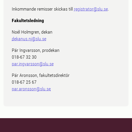
Inkommande remisser skickas till
registrator@slu.se
.
Fakultetsledning
Noél Holmgren, dekan
dekanus.nj@slu.se
Pär Ingvarsson, prodekan
018-67 32 30
par.ingvarsson@slu.se
Pär Aronsson, fakultetsdirektör
018-67 25 67
par.aronsson@slu.se