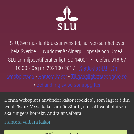
SLU, Sveriges lantbruksuniversitet, har verksamhet över
hela Sverige. Huvudorter är Alnarp, Uppsala och Umeå.
SLU är miljöcertifierat enligt ISO 14001. • Telefon: 018-67
10 00 • Org nr: 202100-2817 •
Kontakta SLU
•
Om
webbplatsen
•
Hantera kakor
•
Tillgänglighetsredogörelse
•
Behandling av personuppgifter
Denna webbplats använder kakor (cookies), som lagras i din
webbläsare. Vissa kakor är nödvändiga för att webbplatsen
ska fungera korrekt. Andra är valbara.
Hantera valbara kakor