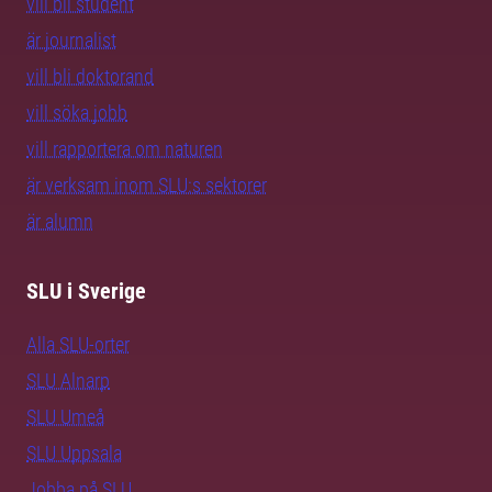
vill bli student
är journalist
vill bli doktorand
vill söka jobb
vill rapportera om naturen
är verksam inom SLU:s sektorer
är alumn
SLU i Sverige
Alla SLU-orter
SLU Alnarp
SLU Umeå
SLU Uppsala
Jobba på SLU