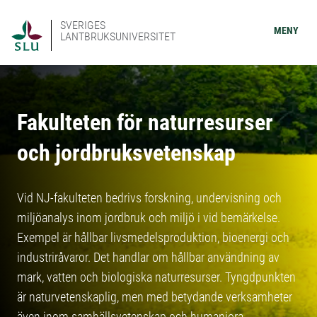
SVERIGES
MENY
LANTBRUKSUNIVERSITET
Fakulteten för naturresurser
och jordbruksvetenskap
Vid NJ-fakulteten bedrivs forskning, undervisning och
miljöanalys inom jordbruk och miljö i vid bemärkelse.
Exempel är hållbar livsmedelsproduktion, bioenergi och
industriråvaror. Det handlar om hållbar användning av
mark, vatten och biologiska naturresurser. Tyngdpunkten
är naturvetenskaplig, men med betydande verksamheter
även inom samhällsvetenskap och humaniora.