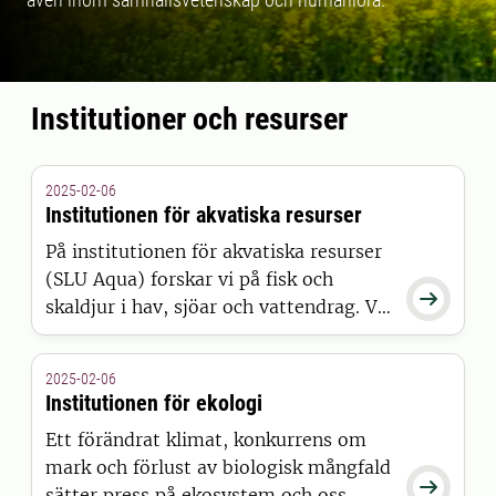
Institutioner och resurser
2025-02-06
Institutionen för akvatiska resurser
På institutionen för akvatiska resurser
(SLU Aqua) forskar vi på fisk och

skaldjur i hav, sjöar och vattendrag. Vi
håller koll på den akvatiska miljön och
utvecklar kunskap för att främja
2025-02-06
hållbart nyttjande av dessa resurser.
Institutionen för ekologi
Ett förändrat klimat, konkurrens om
mark och förlust av biologisk mångfald

sätter press på ekosystem och oss