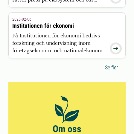
människor som är beroende av dem.
Kunskap om ekologi har aldrig varit
2025-02-06
viktigare än nu. Vi bidrar till ett
Institutionen för ekonomi
hållbart jord- och skogsbruk,
På Institutionen för ekonomi bedrivs
växtskydd med mindre gifter,
forskning och undervisning inom
naturvård och viltförvaltning.

företagsekonomi och nationalekonomi,
tillämpat på frågor som rör hållbarhet,
livsmedel, jordbruk och miljö.
Se fler
Om oss