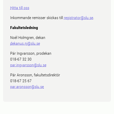
Hitta till oss
Inkommande remisser skickas till
registrator@slu.se
.
Fakultetsledning
Noél Holmgren, dekan
dekanus.nj@slu.se
Pär Ingvarsson, prodekan
018-67 32 30
par.ingvarsson@slu.se
Pär Aronsson, fakultetsdirektör
018-67 25 67
par.aronsson@slu.se