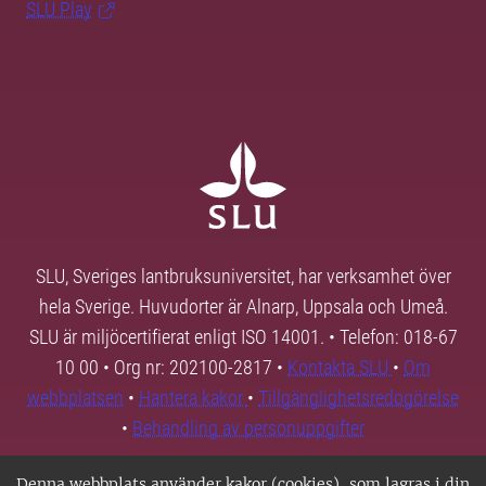
SLU Play
SLU, Sveriges lantbruksuniversitet, har verksamhet över
hela Sverige. Huvudorter är Alnarp, Uppsala och Umeå.
SLU är miljöcertifierat enligt ISO 14001. • Telefon: 018-67
10 00 • Org nr: 202100-2817 •
Kontakta SLU
•
Om
webbplatsen
•
Hantera kakor
•
Tillgänglighetsredogörelse
•
Behandling av personuppgifter
Denna webbplats använder kakor (cookies), som lagras i din