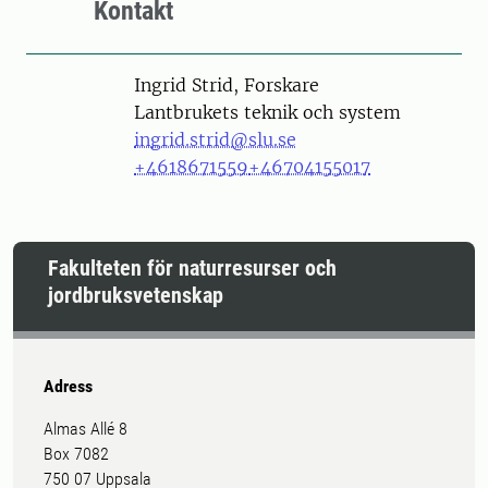
Kontakt
Person
Ingrid Strid, Forskare
Lantbrukets teknik och system
ingrid.strid@slu.se
+4618671559
+46704155017
Fakulteten för naturresurser och
jordbruksvetenskap
Adress
Almas Allé 8
Box 7082
750 07 Uppsala