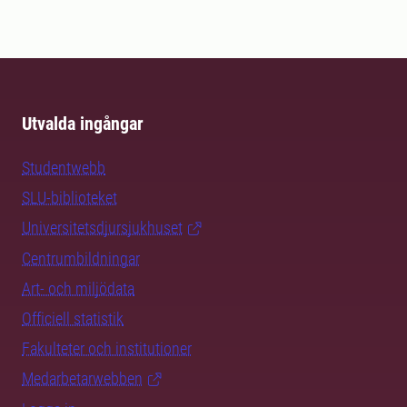
Utvalda ingångar
Studentwebb
SLU-biblioteket
Universitetsdjursjukhuset
Centrumbildningar
Art- och miljödata
Officiell statistik
Fakulteter och institutioner
Medarbetarwebben