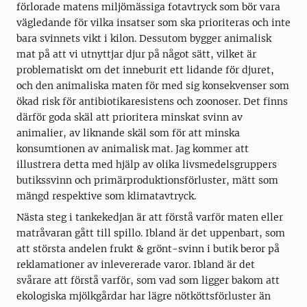
förlorade matens miljömässiga fotavtryck som bör vara
vägledande för vilka insatser som ska prioriteras och inte
bara svinnets vikt i kilon. Dessutom bygger animalisk
mat på att vi utnyttjar djur på något sätt, vilket är
problematiskt om det inneburit ett lidande för djuret,
och den animaliska maten för med sig konsekvenser som
ökad risk för antibiotikaresistens och zoonoser. Det finns
därför goda skäl att prioritera minskat svinn av
animalier, av liknande skäl som för att minska
konsumtionen av animalisk mat. Jag kommer att
illustrera detta med hjälp av olika livsmedelsgruppers
butikssvinn och primärproduktionsförluster, mätt som
mängd respektive som klimatavtryck.
Nästa steg i tankekedjan är att förstå varför maten eller
matråvaran gått till spillo. Ibland är det uppenbart, som
att största andelen frukt & grönt-svinn i butik beror på
reklamationer av inlevererade varor. Ibland är det
svårare att förstå varför, som vad som ligger bakom att
ekologiska mjölkgårdar har lägre nötköttsförluster än