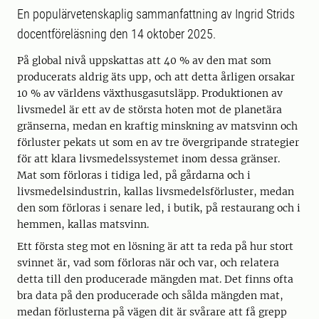
En populärvetenskaplig sammanfattning av Ingrid Strids
docentföreläsning den 14 oktober 2025.
På global nivå uppskattas att 40 % av den mat som
producerats aldrig äts upp, och att detta årligen orsakar
10 % av världens växthusgasutsläpp. Produktionen av
livsmedel är ett av de största hoten mot de planetära
gränserna, medan en kraftig minskning av matsvinn och
förluster pekats ut som en av tre övergripande strategier
för att klara livsmedelssystemet inom dessa gränser.
Mat som förloras i tidiga led, på gårdarna och i
livsmedelsindustrin, kallas livsmedelsförluster, medan
den som förloras i senare led, i butik, på restaurang och i
hemmen, kallas matsvinn.
Ett första steg mot en lösning är att ta reda på hur stort
svinnet är, vad som förloras när och var, och relatera
detta till den producerade mängden mat. Det finns ofta
bra data på den producerade och sålda mängden mat,
medan förlusterna på vägen dit är svårare att få grepp