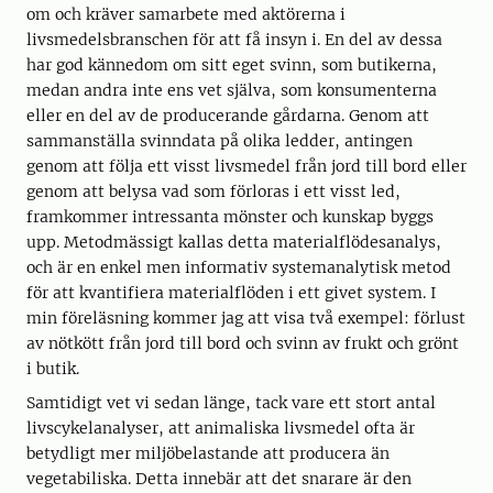
om och kräver samarbete med aktörerna i
livsmedelsbranschen för att få insyn i. En del av dessa
har god kännedom om sitt eget svinn, som butikerna,
medan andra inte ens vet själva, som konsumenterna
eller en del av de producerande gårdarna. Genom att
sammanställa svinndata på olika ledder, antingen
genom att följa ett visst livsmedel från jord till bord eller
genom att belysa vad som förloras i ett visst led,
framkommer intressanta mönster och kunskap byggs
upp. Metodmässigt kallas detta materialflödesanalys,
och är en enkel men informativ systemanalytisk metod
för att kvantifiera materialflöden i ett givet system. I
min föreläsning kommer jag att visa två exempel: förlust
av nötkött från jord till bord och svinn av frukt och grönt
i butik.
Samtidigt vet vi sedan länge, tack vare ett stort antal
livscykelanalyser, att animaliska livsmedel ofta är
betydligt mer miljöbelastande att producera än
vegetabiliska. Detta innebär att det snarare är den