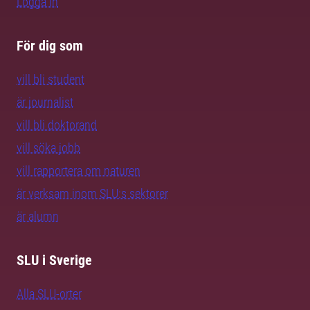
Logga in
För dig som
vill bli student
är journalist
vill bli doktorand
vill söka jobb
vill rapportera om naturen
är verksam inom SLU:s sektorer
är alumn
SLU i Sverige
Alla SLU-orter