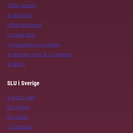
vill bli student
är journalist
vill bli doktorand
vill söka jobb
vill rapportera om naturen
är verksam inom SLU:s sektorer
är alumn
SLU i Sverige
Alla SLU-orter
SLU Alnarp
SLU Umeå
SLU Uppsala