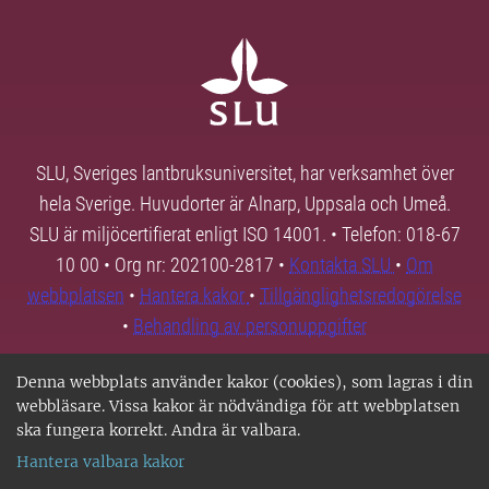
SLU, Sveriges lantbruksuniversitet, har verksamhet över
hela Sverige. Huvudorter är Alnarp, Uppsala och Umeå.
SLU är miljöcertifierat enligt ISO 14001. • Telefon: 018-67
10 00 • Org nr: 202100-2817 •
Kontakta SLU
•
Om
webbplatsen
•
Hantera kakor
•
Tillgänglighetsredogörelse
•
Behandling av personuppgifter
Denna webbplats använder kakor (cookies), som lagras i din
webbläsare. Vissa kakor är nödvändiga för att webbplatsen
ska fungera korrekt. Andra är valbara.
Hantera valbara kakor