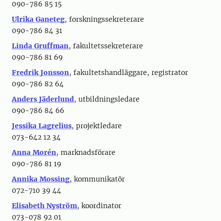
090-786 85 15
Ulrika Ganeteg
, forskningssekreterare
090-786 84 31
Linda Gruffman
, fakultetssekreterare
090-786 81 69
Fredrik Jonsson
, fakultetshandläggare, registrator
090-786 82 64
Anders Jäderlund
, utbildningsledare
090-786 84 66
Jessika Lagrelius
, projektledare
073-642 12 34
Anna Morén
, marknadsförare
090-786 81 19
Annika Mossing
, kommunikatör
072-710 39 44
Elisabeth Nyström
, koordinator
073-078 92 01