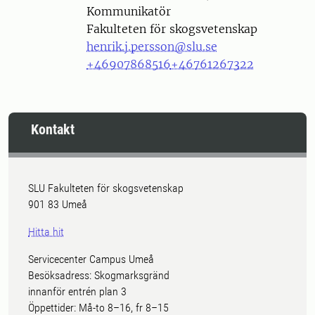
Kommunikatör
Fakulteten för skogsvetenskap
henrik.j.persson@slu.se
+46907868516
+46761267322
Kontakt
SLU Fakulteten för skogsvetenskap
901 83 Umeå
Hitta hit
Servicecenter Campus Umeå
Besöksadress: Skogmarksgränd
innanför entrén plan 3
Öppettider: Må-to 8–16, fr 8–15