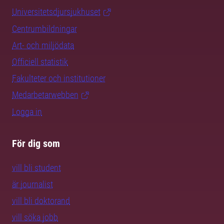
Universitetsdjursjukhuset
Centrumbildningar
Art- och miljödata
Officiell statistik
Fakulteter och institutioner
Medarbetarwebben
Logga in
För dig som
vill bli student
är journalist
vill bli doktorand
vill söka jobb