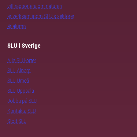
vill rapportera om naturen
är verksam inom SLU:s sektorer
är alumn
SLU i Sverige
Alla SLU-orter
SLU Alnarp
SLU Umeå
SLU Uppsala
Jobba på SLU
Kontakta SLU
Stöd SLU