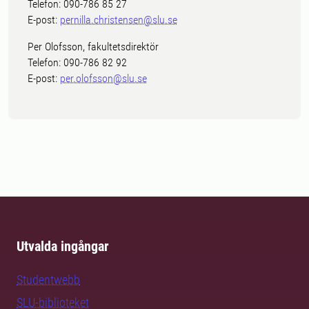
Telefon: 090-786 85 27
E-post:
pernilla.christensen@slu.se
Per Olofsson, fakultetsdirektör
Telefon: 090-786 82 92
E-post:
per.olofsson@slu.se
Utvalda ingångar
Studentwebb
SLU-biblioteket