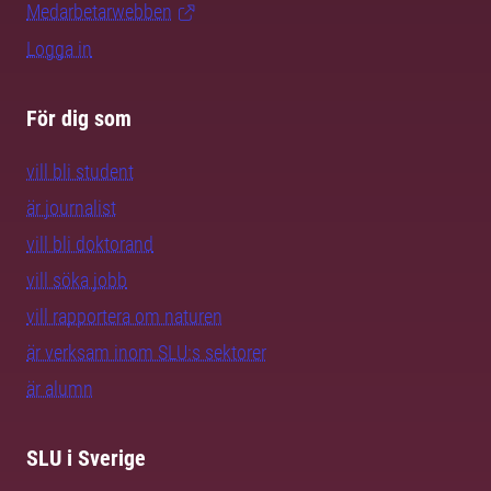
Medarbetarwebben
Logga in
För dig som
vill bli student
är journalist
vill bli doktorand
vill söka jobb
vill rapportera om naturen
är verksam inom SLU:s sektorer
är alumn
SLU i Sverige