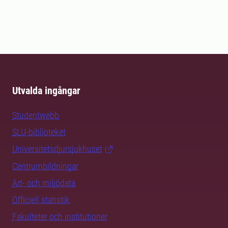
Utvalda ingångar
Studentwebb
SLU-biblioteket
Universitetsdjursjukhuset
Centrumbildningar
Art- och miljödata
Officiell statistik
Fakulteter och institutioner