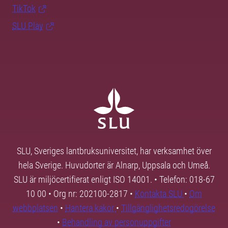
TikTok
SLU Play
SLU, Sveriges lantbruksuniversitet, har verksamhet över
hela Sverige. Huvudorter är Alnarp, Uppsala och Umeå.
SLU är miljöcertifierat enligt ISO 14001. • Telefon: 018-67
10 00 • Org nr: 202100-2817 •
Kontakta SLU
•
Om
webbplatsen
•
Hantera kakor
•
Tillgänglighetsredogörelse
•
Behandling av personuppgifter