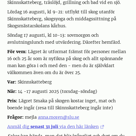
Skinnskatteberg, träslöjd, grillning och bad vid en sjö.
Lördag 16 augusti, kl 9-21: utflykt till skog utanför
Skinnskatteberg, skogsyoga och middagssittning på
Skogsmästarskolans kårhus.
Söndag 17 augusti, kl 10-13: sovmorgon och
avslutningslunch med utvärdering. Därefter hemfärd.
För vem:
Lägret är utformat främst för personer mellan
16 och 25 år som är nyfikna på skog och allt spännande
man kan göra i och med den - men du är självklart
välkommen även om du är över 25.
Var:
Skinnskatteberg
När:
14 -17 augusti 2025 (torsdag-söndag)
Pris:
Lägret
Smaka på skogen kostar inget, mat och
boende ingår (resa till Skinnskatteberg ingår inte)
Frågor:
mejla
anna.moren@slu.se
Anmäl dig
senast 31 juli
via den här länken