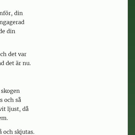
nför, din
engagerad
de din
och det var
d det är nu.
i skogen
s och så
t ljust, då
em.
å och skjutas.