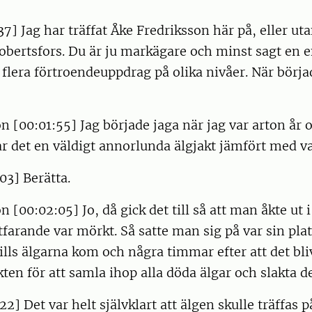
37] Jag har träffat Åke Fredriksson här på, eller uta
Robertsfors. Du är ju markägare och minst sagt en 
flera förtroendeuppdrag på olika nivåer. När börja
n [00:01:55] Jag började jaga när jag var arton år 
r det en väldigt annorlunda älgjakt jämfört med va
03] Berätta.
n [00:02:05] Jo, då gick det till så att man åkte ut 
farande var mörkt. Så satte man sig på var sin plat
lls älgarna kom och några timmar efter att det blivi
ten för att samla ihop alla döda älgar och slakta d
2] Det var helt självklart att älgen skulle träffas p