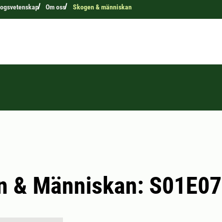
kogsvetenskap
Om oss
Skogen & människan
n & Människan: S01E07