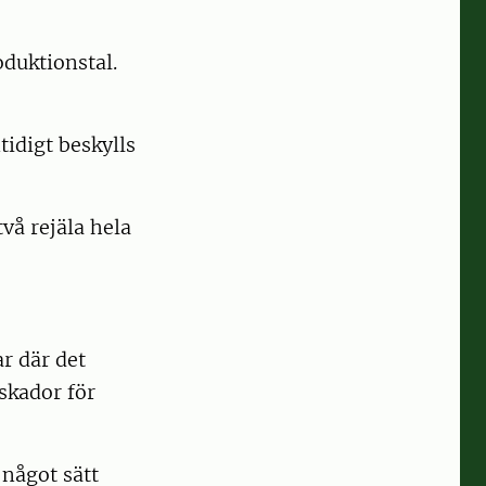
duktionstal.
idigt beskylls
två rejäla hela
ar där det
skador för
något sätt