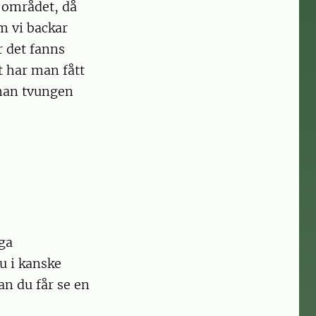
 området, då
m vi backar
r det fanns
t har man fått
 man tvungen
nga
u i kanske
n du får se en