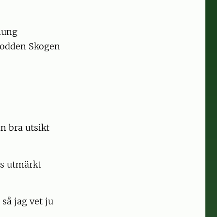
nung
 podden Skogen
n bra utsikt
es utmärkt
så jag vet ju