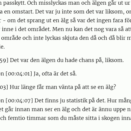
 passkytt. Och misslyckas man och älgen går ut ur
a en omstart. Det var ju inte som det var liksom, o
 - om det sprang ut en älg så var det ingen fara fö
r inne i det området. Men nu kan det nog vara så at
tt område och inte lyckas skjuta den då och då blir
e.
59] Det var den älgen du hade chans på, liksom.
 [00:04:01] Ja, ofta är det så.
03] Hur länge får man vänta på att se en älg?
n [00:04:07] Det finns ju statistik på det. Hur må
 går innan man ser en älg och det är ännu uppe n
ch femtio timmar som du måste sitta i skogen inna