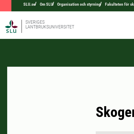
SLU.se
Om SLU
Organisation och styrning
Fakulteten för s
SVERIGES
LANTBRUKSUNIVERSITET
Skoge