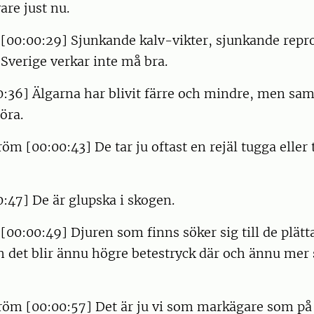
are just nu.
[00:00:29] Sjunkande kalv-vikter, sjunkande repro
Sverige verkar inte må bra.
:36] Älgarna har blivit färre och mindre, men samt
töra.
öm [00:00:43] De tar ju oftast en rejäl tugga eller 
:47] De är glupska i skogen.
[00:00:49] Djuren som finns söker sig till de plätt
h det blir ännu högre betestryck där och ännu mer 
röm [00:00:57] Det är ju vi som markägare som på 