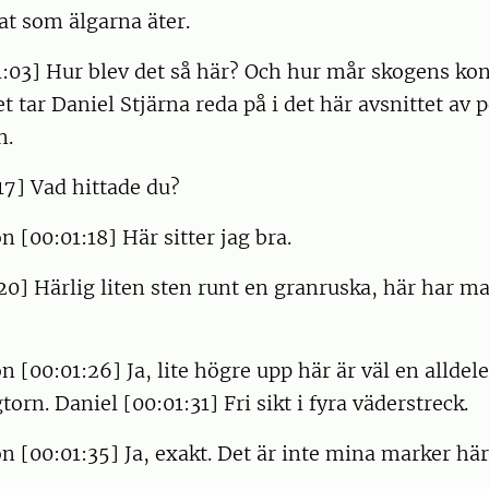
at som älgarna äter.
1:03] Hur blev det så här? Och hur mår skogens ko
t tar Daniel Stjärna reda på i det här avsnittet av
n.
17] Vad hittade du?
n [00:01:18] Här sitter jag bra.
20] Härlig liten sten runt en granruska, här har ma
n [00:01:26] Ja, lite högre upp här är väl en alldel
gtorn. Daniel [00:01:31] Fri sikt i fyra väderstreck.
n [00:01:35] Ja, exakt. Det är inte mina marker här 