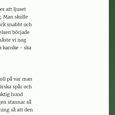
r att ljuset
g. Man skulle
gick snabbt och
relsen började
åste vi nog
a kanske - ska
roll på var man
ärska spår och
uktig hund
gen stannar så
tning så att den