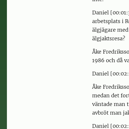
Daniel [00:01:
arbetsplats i 
älgjägare med 
älgjaktsresa?
Åke Fredriksso
1986 och då va
Daniel [00:02:
Åke Fredriksso
medan det fort
väntade man ti
avbröt man jak
Daniel [00:02:2