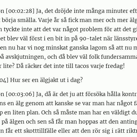
n [00:02:28] Ja, det dröjde inte många minuter efte
börja smälla. Varje år så fick man mer och mer äl
 tyckte inte att det var något problem för att det 
t blev väl först i en bit in på 90-talet när länssty
en nu har vi nog minskat ganska lagom så att nu m
på avskjutningen, och då blev väl folk fundersamm
r lite? Då räcker det inte till tacos varje fredag!
04] Hur ser en älgjakt ut i dag?
n [00:03:06] Ja, då är det ju att försöka hålla kont
inns en älg genom att kanske se var man har något f
 en liten plan. Och så måste man har en väldigt d
 på älgen och sen så får man hoppas att den antin
 får ett skotttillfälle eller att den rör sig i rätt rik