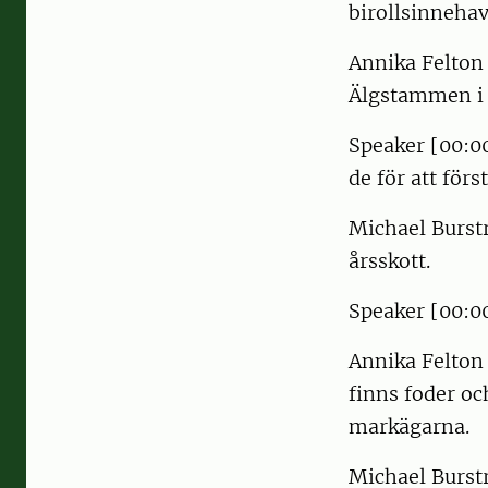
birollsinnehav
Annika Felton 
Älgstammen i 
Speaker [00:00
de för att förs
Michael Burstr
årsskott.
Speaker [00:00
Annika Felton 
finns foder oc
markägarna.
Michael Burst