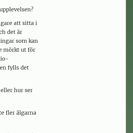
 upplevelsen?
are att sitta i
ch det är
tningar som kan
te mörkt ut för
tio-
en fylls det
 eller hur ser
te fler älgarna