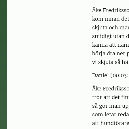
Åke Fredriksso
kom innan det 
skjuta och man
smidigt utan de
känna att näm
börja dra ner 
vi skjuta så hä
Daniel [00:03:
Åke Fredriksso
tror att det f
så gör man upp
som letar reda
att hundföraren