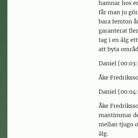
hamnar hos en
får man ju gör
bara femton år
garanterat fle
tag i en älg e
att byta områd
Daniel [00:03:
Åke Fredriksson
Daniel [00:04:
Åke Fredriksso
mantimmar det
mellan tjugo o
älg.