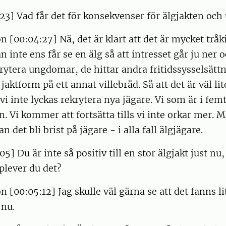
23] Vad får det för konsekvenser för älgjakten och
 [00:04:27] Nä, det är klart att det är mycket tråkig
inte ens får se en älg så att intresset går ju ner o
krytera ungdomar, de hittar andra fritidssysselsät
aktform på ett annat villebråd. Så att det är väl li
i inte lyckas rekrytera nya jägare. Vi som är i fem
. Vi kommer att fortsätta tills vi inte orkar mer. M
an det bli brist på jägare - i alla fall älgjägare.
5] Du är inte så positiv till en stor älgjakt just nu,
plever du det?
 [00:05:12] Jag skulle väl gärna se att det fanns li
 nu.