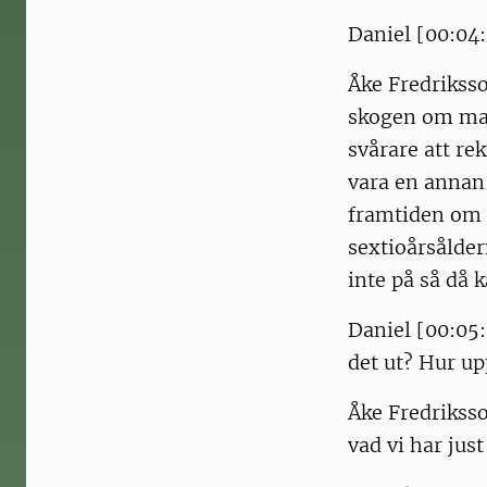
Daniel [00:04:
Åke Fredriksson
skogen om man 
svårare att re
vara en annan j
framtiden om v
sextioårsåldern
inte på så då k
Daniel [00:05:0
det ut? Hur up
Åke Fredriksson
vad vi har just