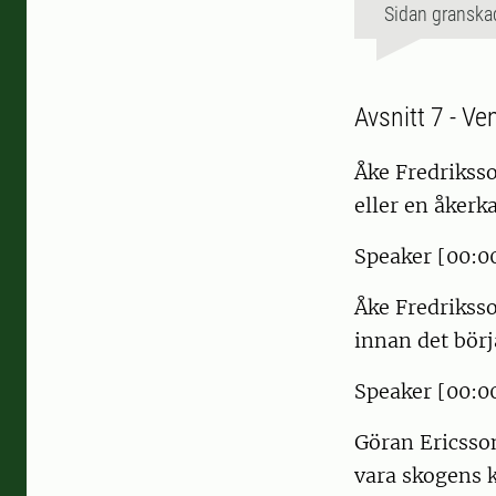
Sidan granska
Avsnitt 7 - V
Åke Fredriksso
eller en åkerk
Speaker [00:00
Åke Fredriksso
innan det börj
Speaker [00:00
Göran Ericsson
vara skogens k