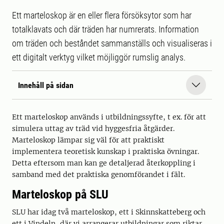
Ett marteloskop är en eller flera försöksytor som har
totalklavats och där träden har numrerats. Information
om träden och beståndet sammanställs och visualiseras i
ett digitalt verktyg vilket möjliggör rumslig analys.
Innehåll på sidan
Ett marteloskop används i utbildningssyfte, t ex. för att
simulera uttag av träd vid hyggesfria åtgärder.
Marteloskop lämpar sig väl för att praktiskt
implementera teoretisk kunskap i praktiska övningar.
Detta eftersom man kan ge detaljerad återkoppling i
samband med det praktiska genomförandet i fält.
Marteloskop på SLU
SLU har idag två marteloskop, ett i Skinnskatteberg och
ett i Vindeln, där vi arrangerar utbildningar som riktar