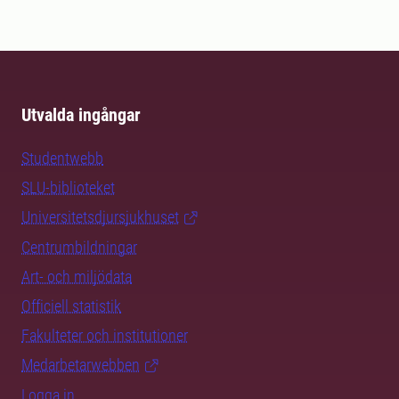
Utvalda ingångar
Studentwebb
SLU-biblioteket
Universitetsdjursjukhuset
Centrumbildningar
Art- och miljödata
Officiell statistik
Fakulteter och institutioner
Medarbetarwebben
Logga in