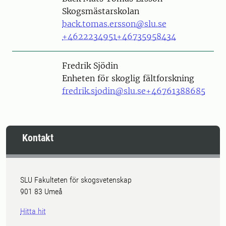
Skogsmästarskolan
back.tomas.ersson@slu.se
+4622234951
+46735958434
Person
Fredrik Sjödin
Enheten för skoglig fältforskning
fredrik.sjodin@slu.se
+46761388685
Kontakt
SLU Fakulteten för skogsvetenskap
901 83 Umeå
Hitta hit