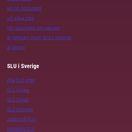
vill bli doktorand
vill söka jobb
vill rapportera om naturen
är verksam inom SLU:s sektorer
är alumn
SLU i Sverige
Alla SLU-orter
SLU Alnarp
SLU Umeå
SLU Uppsala
Jobba på SLU
Kontakta SLU