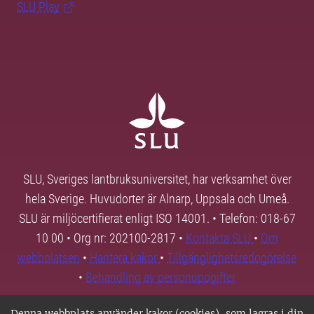
SLU Play
SLU, Sveriges lantbruksuniversitet, har verksamhet över
hela Sverige. Huvudorter är Alnarp, Uppsala och Umeå.
SLU är miljöcertifierat enligt ISO 14001. • Telefon: 018-67
10 00 • Org nr: 202100-2817 •
Kontakta SLU
•
Om
webbplatsen
•
Hantera kakor
•
Tillgänglighetsredogörelse
•
Behandling av personuppgifter
Denna webbplats använder kakor (cookies), som lagras i din