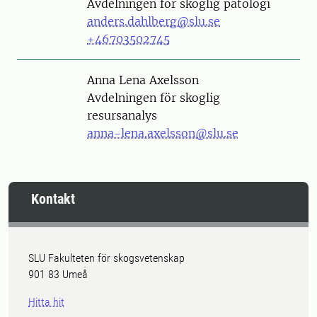
Avdelningen för skoglig patologi
anders.dahlberg@slu.se
+46703502745
Person
Anna Lena Axelsson
Avdelningen för skoglig
resursanalys
anna-lena.axelsson@slu.se
Kontakt
SLU Fakulteten för skogsvetenskap
901 83 Umeå
Hitta hit