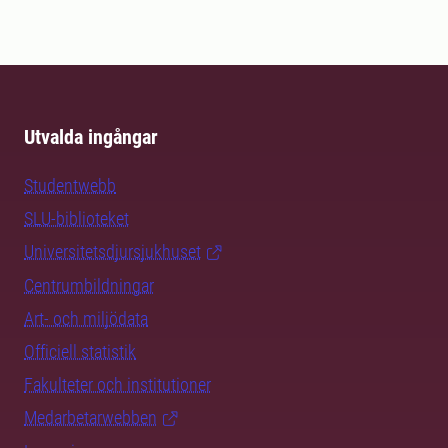
Utvalda ingångar
Studentwebb
SLU-biblioteket
Universitetsdjursjukhuset
Centrumbildningar
Art- och miljödata
Officiell statistik
Fakulteter och institutioner
Medarbetarwebben