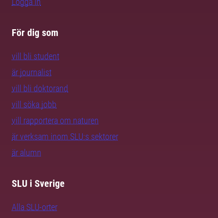
Logga in
För dig som
vill bli student
är journalist
vill bli doktorand
vill söka jobb
vill rapportera om naturen
är verksam inom SLU:s sektorer
är alumn
SLU i Sverige
Alla SLU-orter