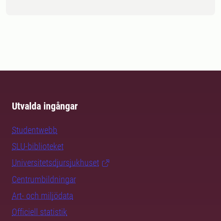
Utvalda ingångar
Studentwebb
SLU-biblioteket
Universitetsdjursjukhuset
Centrumbildningar
Art- och miljödata
Officiell statistik