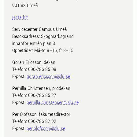
901 83 Umeå
Hitta hit
Servicecenter Campus Umeå
Besöksadress: Skogmarksgränd
innanför entrén plan 3
Öppettider: Må-to 8–16, fr 8–15
Göran Ericsson, dekan
Telefon: 090-786 85 08
E-post:
goran.ericsson@slu.se
Pernilla Christensen, prodekan
Telefon: 090-786 85 27
E-post:
pernilla.christensen@slu.se
Per Olofsson, fakultetsdirektör
Telefon: 090-786 82 92
E-post:
per.olofsson@slu.se