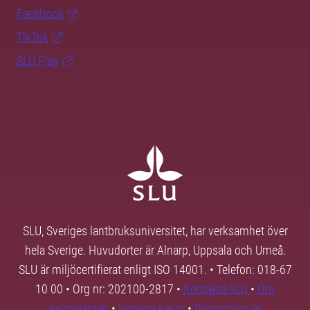
Facebook
TikTok
SLU Play
SLU, Sveriges lantbruksuniversitet, har verksamhet över
hela Sverige. Huvudorter är Alnarp, Uppsala och Umeå.
SLU är miljöcertifierat enligt ISO 14001. • Telefon: 018-67
10 00 • Org nr: 202100-2817 •
Kontakta SLU
•
Om
webbplatsen
•
Hantera kakor
•
Behandling av