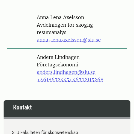
Person
Anna Lena Axelsson
Avdelningen för skoglig
resursanalys
anna-lena.axelsson@slu.se
Person
Anders Lindhagen
Företagsekonomi
anders.lindhagen@slu.se
+4618672445
+46702115268
Kontakt
SLU Fakulteten för skogsvetenskap