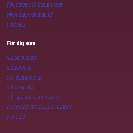
Fakulteter och institutioner
Medarbetarwebben
Logga in
För dig som
vill bli student
är journalist
vill bli doktorand
vill söka jobb
vill rapportera om naturen
är verksam inom SLU:s sektorer
är alumn