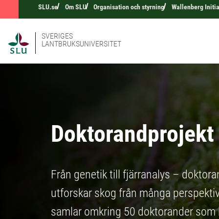
SLU.se
Om SLU
Organisation och styrning
Wallenberg Initia
SVERIGES
LANTBRUKSUNIVERSITET
Doktorandprojek
Från genetik till fjärranalys – dokt
utforskar skog från många perspekti
samlar omkring 50 doktorander som b