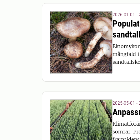
2026-01-01 -
Populat
sandtal
Ektomykorr
mångfald i
sandtallsk
2025-05-01 -
Anpassn
Klimatförä
somrar. Pr
framtidens 