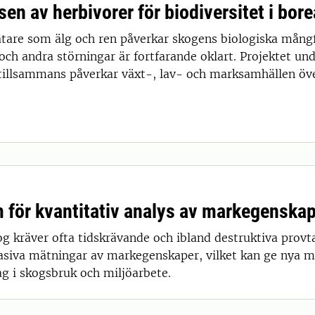
sen av herbivorer för biodiversitet i bo
ätare som älg och ren påverkar skogens biologiska mån
och andra störningar är fortfarande oklart. Projektet un
tillsammans påverkar växt-, lav- och marksamhällen över
 för kvantitativ analys av markegenskap
 kräver ofta tidskrävande och ibland destruktiva provta
asiva mätningar av markegenskaper, vilket kan ge nya mö
g i skogsbruk och miljöarbete.