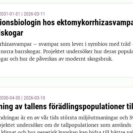
 2031-01-31
|
2026-03-11
ionsbiologin hos ektomykorrhizasvampa
lskogar
hizasvampar – svampar som lever i symbios med träd – ä
 norra barrskogar. Projektet undersöker hur deras popula
ogar och hur de påverkas av modernt skogsbruk.
 2030-04-30
|
2026-03-10
ing av tallens förädlingspopulationer til
ndringar är en av vår tids största miljöutmaningar och 
ojektet undersöker om de tallpopulationer som används i
klimat och hur genetisk kunskap kan bidra till bättre val