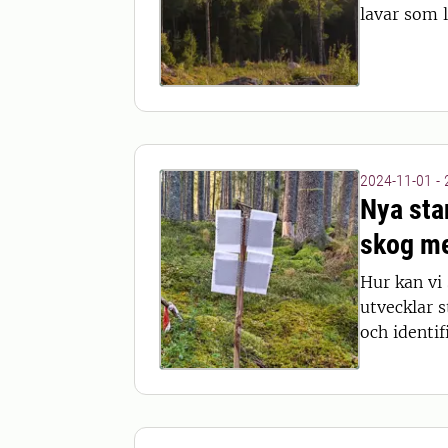
lavar som l
2024-11-01 -
Nya sta
skog m
Hur kan vi 
utvecklar 
och identi