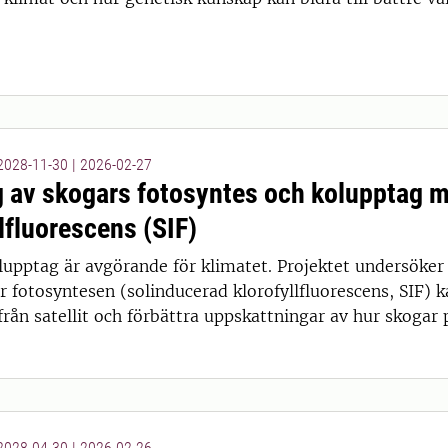
 2028-11-30
|
2026-02-27
 av skogars fotosyntes och kolupptag 
lfluorescens (SIF)
lupptag är avgörande för klimatet. Projektet undersöker 
r fotosyntesen (solinducerad klorofyllfluorescens, SIF) 
rån satellit och förbättra uppskattningar av hur skogar 
 2028-04-30
|
2026-02-26