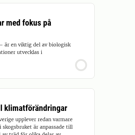
r med fokus på
r en viktig del av biologisk
tioner utvecklas i
l klimatförändringar
Sverige upplever redan varmare
 skogsbruket är anpassade till
 av träd för olika delar av