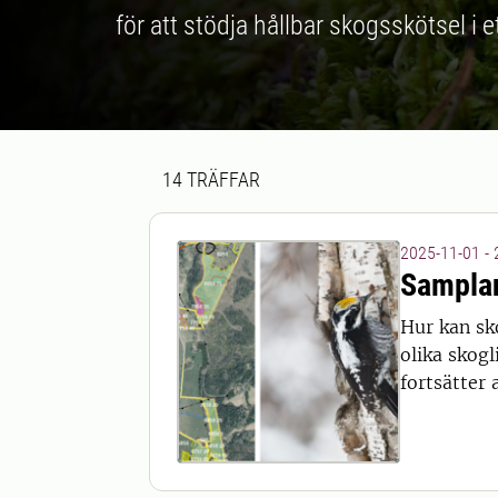
för att stödja hållbar skogsskötsel i e
Sökresultat
14 sökresultat hittades
14
TRÄFFAR
2025-11-01 -
Samplan
Hur kan sk
olika skog
fortsätter 