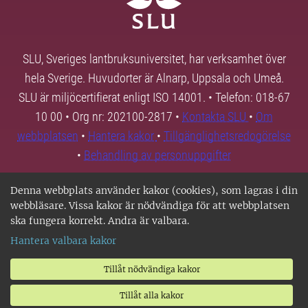
SLU, Sveriges lantbruksuniversitet, har verksamhet över
hela Sverige. Huvudorter är Alnarp, Uppsala och Umeå.
SLU är miljöcertifierat enligt ISO 14001. • Telefon: 018-67
10 00 • Org nr: 202100-2817 •
Kontakta SLU
•
Om
webbplatsen
•
Hantera kakor
•
Tillgänglighetsredogörelse
•
Behandling av personuppgifter
Denna webbplats använder kakor (cookies), som lagras i din
webbläsare. Vissa kakor är nödvändiga för att webbplatsen
ska fungera korrekt. Andra är valbara.
Hantera valbara kakor
Tillåt nödvändiga kakor
Tillåt alla kakor