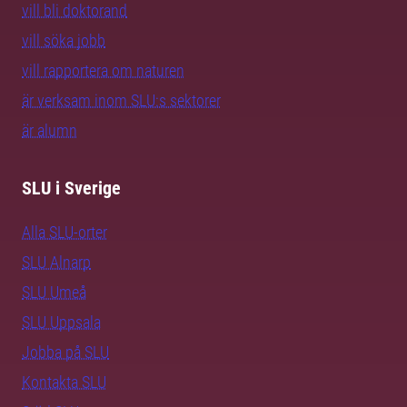
vill bli doktorand
vill söka jobb
vill rapportera om naturen
är verksam inom SLU:s sektorer
är alumn
SLU i Sverige
Alla SLU-orter
SLU Alnarp
SLU Umeå
SLU Uppsala
Jobba på SLU
Kontakta SLU