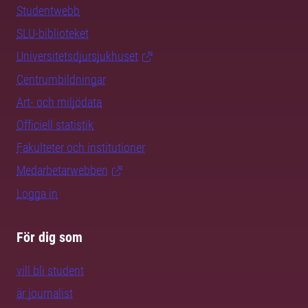
Studentwebb
SLU-biblioteket
Universitetsdjursjukhuset
Centrumbildningar
Art- och miljödata
Officiell statistik
Fakulteter och institutioner
Medarbetarwebben
Logga in
För dig som
vill bli student
är journalist