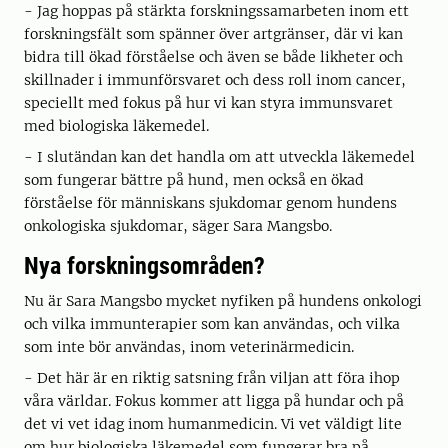
- Jag hoppas på stärkta forskningssamarbeten inom ett
forskningsfält som spänner över artgränser, där vi kan
bidra till ökad förståelse och även se både likheter och
skillnader i immunförsvaret och dess roll inom cancer,
speciellt med fokus på hur vi kan styra immunsvaret
med biologiska läkemedel.
- I slutändan kan det handla om att utveckla läkemedel
som fungerar bättre på hund, men också en ökad
förståelse för människans sjukdomar genom hundens
onkologiska sjukdomar, säger Sara Mangsbo.
Nya forskningsområden?
Nu är Sara Mangsbo mycket nyfiken på hundens onkologi
och vilka immunterapier som kan användas, och vilka
som inte bör användas, inom veterinärmedicin.
- Det här är en riktig satsning från viljan att föra ihop
våra världar. Fokus kommer att ligga på hundar och på
det vi vet idag inom humanmedicin. Vi vet väldigt lite
om hur biologiska läkemedel som fungerar bra på