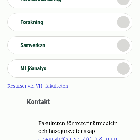
Forskning
Samverkan
Miljöanalys
Resurser vid VH-fakulteten
Kontakt
Fakulteten för veterinärmedicin
och husdjursvetenskap
dekan.vh@slu.se
+46(0)18 10 00