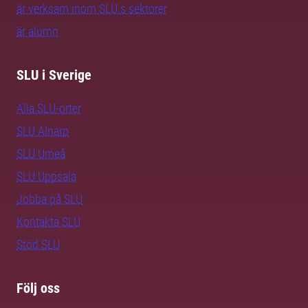
är verksam inom SLU:s sektorer
är alumn
SLU i Sverige
Alla SLU-orter
SLU Alnarp
SLU Umeå
SLU Uppsala
Jobba på SLU
Kontakta SLU
Stöd SLU
Följ oss