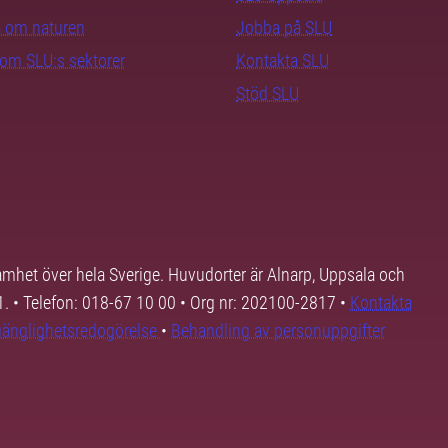
ra om naturen
Jobba på SLU
nom SLU:s sektorer
Kontakta SLU
Stöd SLU
samhet över hela Sverige. Huvudorter är Alnarp, Uppsala och
01. • Telefon: 018-67 10 00 • Org nr: 202100-2817 •
Kontakta
lgänglighetsredogörelse
•
Behandling av personuppgifter