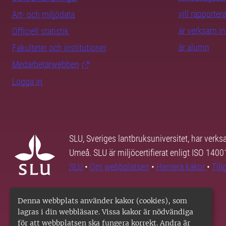
vill rapporte
Art- och miljödata
är verksam i
Officiell statistik
är alumn
Fakulteter och institutioner
Medarbetarwebben
Logga in
SLU, Sveriges lantbruksuniversitet, har verk
Umeå. SLU är miljöcertifierat enligt ISO 140
SLU
•
Om webbplatsen
•
Hantera kakor
•
Til
Denna webbplats använder kakor (cookies), som
lagras i din webbläsare. Vissa kakor är nödvändiga
för att webbplatsen ska fungera korrekt. Andra är