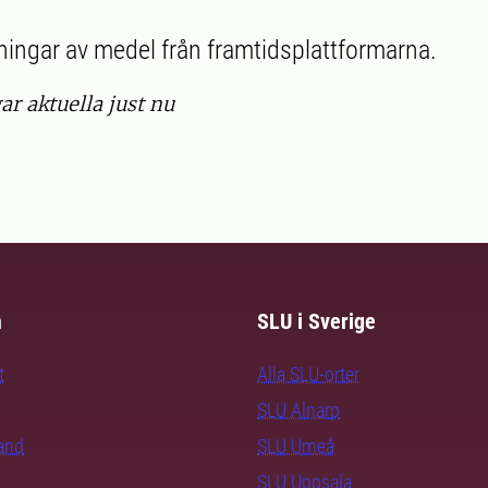
sningar av medel från framtidsplattformarna.
ar aktuella just nu
m
SLU i Sverige
t
Alla SLU-orter
SLU Alnarp
rand
SLU Umeå
SLU Uppsala