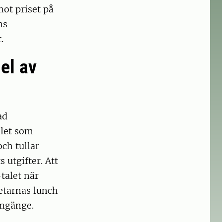
ot priset på
ns
.
el av
ad
alet som
ch tullar
utgifter. Att
talet när
etarnas lunch
umgänge.