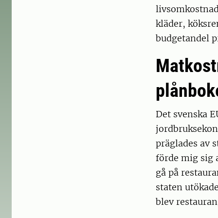
livsomkostnade
kläder, köksr
budgetandel pr
Matkostn
plånbok
Det svenska E
jordbruksekon
präglades av s
förde mig sig 
gå på restaura
staten utökad
blev restauran