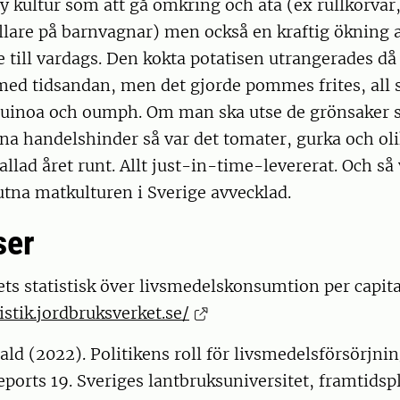
ny kultur som att gå omkring och äta (ex rullkorvar
lare på barnvagnar) men också en kraftig ökning 
 till vardags. Den kokta potatisen utrangerades då
ed tidsandan, men det gjorde pommes frites, all s
uinoa och oumph. Om man ska utse de grönsaker
na handelshinder så var det tomater, gurka och oli
allad året runt. Allt just-in-time-levererat. Och s
utna matkulturen i Sverige avvecklad.
ser
ts statistisk över livsmedelskonsumtion per capita.
istik.jordbruksverket.se/
ld (2022). Politikens roll för livsmedelsförsörjni
ports 19. Sveriges lantbruksuniversitet, framtids