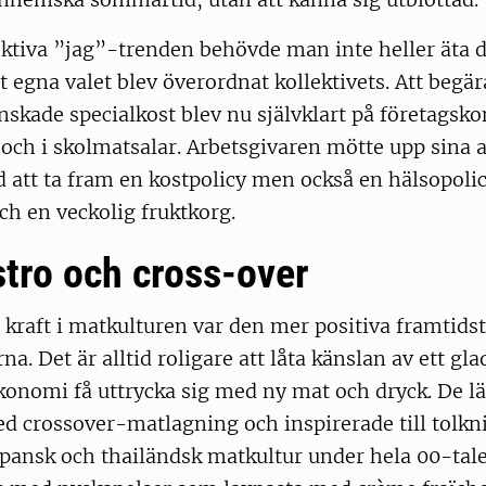
ktiva ”jag”-trenden behövde man inte heller äta 
t egna valet blev överordnat kollektivets. Att begä
 önskade specialkost blev nu självklart på företagsk
ch i skolmatsalar. Arbetsgivaren mötte upp sina a
 att ta fram en kostpolicy men också en hälsopolic
ch en veckolig fruktkorg.
tro och cross-over
kraft i matkulturen var den mer positiva framtidst
rna. Det är alltid roligare att låta känslan av ett gla
onomi få uttrycka sig med ny mat och dryck. De lä
d crossover-matlagning och inspirerade till tolkni
japansk och thailändsk matkultur under hela 00-tale