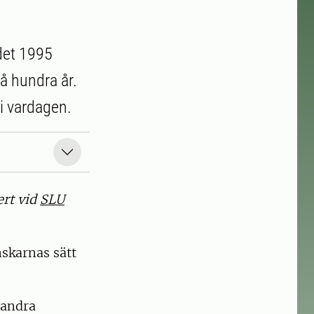
det 1995
å hundra år.
i vardagen.
ert vid
SLU
skarnas sätt
 andra