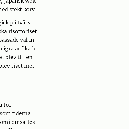
e, japansk wok
ed stekt korv.
gick på tvärs
ka risottoriset
 passade väl in
 några år ökade
t blev till en
blev riset mer
a för
 som tiderna
onomi omsattes