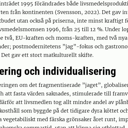
trädet 1995 förändrades både livsmedelsprodukti
ten från kontinenten (Svensson, 2022). Det gav in
budet utan också på priserna, inte minst kraftigt f
ivsmedelsmomsen 1996, från 25 till 12 %. Under lo
de två, EU-kraften och moms-kraften, med två nya 
nder; postmodernitetens ”jag”-fokus och gastron
Det gav ett stort matkulturellt skifte.
ering och individualisering
eringen om det fragmentiserade ”jaget”, globalise
 att fasta värden saknades, stimulerade till fram
ärför att livsmedlen tog allt mindre andel av plån
 kosthåll som byggde på det tidigare dyra köttet och
a vegetabiliskt med färska grönsaker året runt, im
inhemska sommartid, utan att känna sig utblottad.