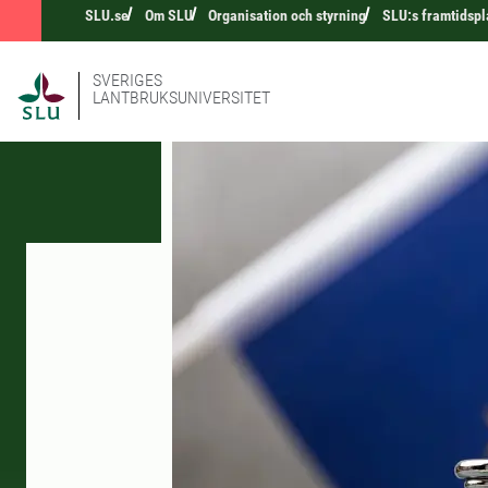
SLU.se
Om SLU
Organisation och styrning
SLU:s framtidspl
SVERIGES
LANTBRUKSUNIVERSITET