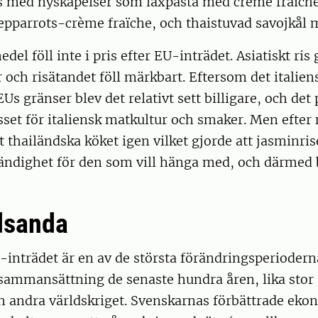
s med nyskapelser som laxpasta med crème fraïch
pparrots-crème fraïche, och thaistuvad savojkål m
del föll inte i pris efter EU-inträdet. Asiatiskt ris 
 och risätandet föll märkbart. Eftersom det italiens
Us gränser blev det relativt sett billigare, och det
esset för italiensk matkultur och smaker. Men efter
 thailändska köket igen vilket gjorde att jasminrise
vändighet för den som vill hänga med, och därmed 
dsanda
-inträdet är en av de största förändringsperiodern
sammansättning de senaste hundra åren, lika stor
ch andra världskriget. Svenskarnas förbättrade ek