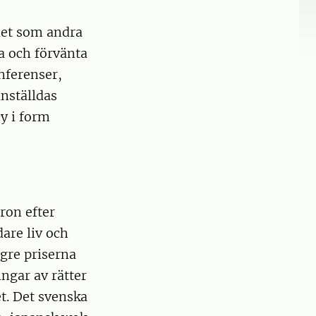
det som andra
ra och förvänta
onferenser,
nställdas
y i form
ron efter
dare liv och
gre priserna
ngar av rätter
t. Det svenska