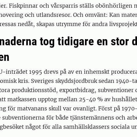
r. Fiskpinnar och vårsparris ställs obönhörligen m
enovering och utlandsresor. Och omvänt: Kan mate
essas nedåt, skapas utrymme för andra livsprojekt
aderna tog tidigare en stor d
en
U-inträdet 1995 drevs på av en inhemskt producer
omisk kris. Sveriges skyddsjordbruk sedan 1940-t
tora produktionsstöd, exportbidrag, subventioner o
att matkassen upptog mellan 25-40 % av hushållets 
ng för matvanans skull var ovanligt. Först på 1970-
e subventionerna för både tjänstemännens och arb
gbesöket något för alla samhällsklassers sociala 