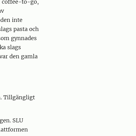
, coffee-to-go,
av
 den inte
lags pasta och
 som gynnades
ka slags
å var den gamla
 Tillgängligt
ngen. SLU
plattformen