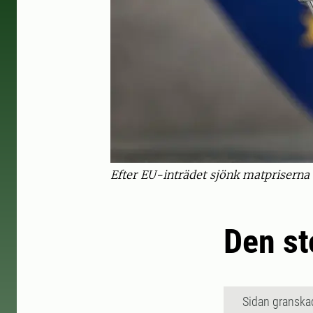
Efter EU-inträdet sjönk matpriserna k
Den st
Sidan granska