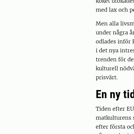
köket utökade
med lax och pe
Men alla livsme
under några år
odlades inför E
i det nya intr
trenden för det
kulturell nöd
prisvärt.
En ny ti
Tiden efter EU
matkulturens 
efter första o