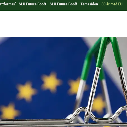
attformar
SLU Future Food
SLU Future Food
Temasidor
30 år med EU