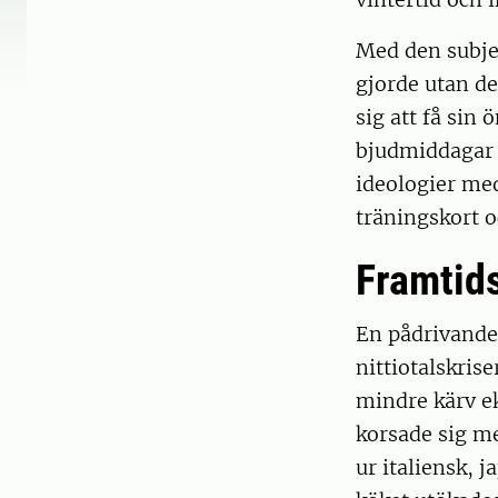
Med den subje
gjorde utan de
sig att få sin
bjudmiddagar o
ideologier med
träningskort o
Framtids
En pådrivande 
nittiotalskrise
mindre kärv ek
korsade sig me
ur italiensk, 