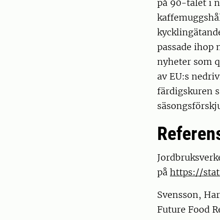
på 90-talet i 
kaffemuggshål
kycklingätande
passade ihop m
nyheter som q
av EU:s nedriv
färdigskuren s
säsongsförskj
Referen
Jordbruksverke
på
https://stat
Svensson, Hara
Future Food Re