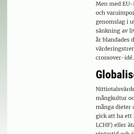
Men med EU-in
och varuimpor
genomslag i ut
sänkning av l
år blandades 
värderingstre
crossover-idé. 
Globalis
Nittiotalsvärd
mångkultur och
många dieter d
gick att ha ett
LCHF) eller ät
vintertid och 