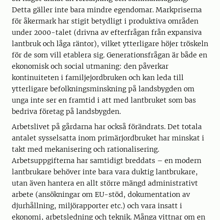
Detta gäller inte bara mindre egendomar. Markpriserna
för åkermark har stigit betydligt i produktiva områden
under 2000-talet (drivna av efterfrågan från expansiva
lantbruk och låga räntor), vilket ytterligare höjer tröskeln
för de som vill etablera sig. Generationsfrågan är både en
ekonomisk och social utmaning: den påverkar
kontinuiteten i familjejordbruken och kan leda till
ytterligare befolkningsminskning på landsbygden om
unga inte ser en framtid i att med lantbruket som bas
bedriva företag på landsbygden.
Arbetslivet på gårdarna har också förändrats. Det totala
antalet sysselsatta inom primärjordbruket har minskat i
takt med mekanisering och rationalisering.
Arbetsuppgifterna har samtidigt breddats – en modern
lantbrukare behöver inte bara vara duktig lantbrukare,
utan även hantera en allt större mängd administrativt
arbete (ansökningar om EU-stöd, dokumentation av
djurhållning, miljörapporter etc.) och vara insatt i
ekonomi, arbetsledning och teknik. Många vittnar om en