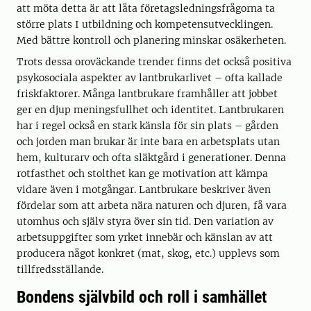
att möta detta är att låta företagsledningsfrågorna ta
större plats I utbildning och kompetensutvecklingen.
Med bättre kontroll och planering minskar osäkerheten.
Trots dessa oroväckande trender finns det också positiva
psykosociala aspekter av lantbrukarlivet – ofta kallade
friskfaktorer. Många lantbrukare framhåller att jobbet
ger en djup meningsfullhet och identitet. Lantbrukaren
har i regel också en stark känsla för sin plats – gården
och jorden man brukar är inte bara en arbetsplats utan
hem, kulturarv och ofta släktgård i generationer. Denna
rotfasthet och stolthet kan ge motivation att kämpa
vidare även i motgångar. Lantbrukare beskriver även
fördelar som att arbeta nära naturen och djuren, få vara
utomhus och själv styra över sin tid. Den variation av
arbetsuppgifter som yrket innebär och känslan av att
producera något konkret (mat, skog, etc.) upplevs som
tillfredsställande.
Bondens självbild och roll i samhället