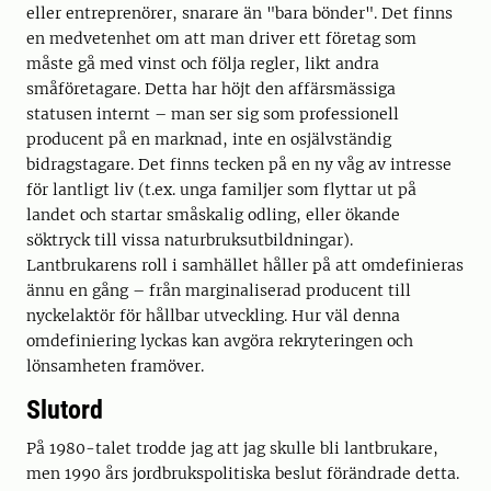
eller entreprenörer, snarare än "bara bönder". Det finns
en medvetenhet om att man driver ett företag som
måste gå med vinst och följa regler, likt andra
småföretagare. Detta har höjt den affärsmässiga
statusen internt – man ser sig som professionell
producent på en marknad, inte en osjälvständig
bidragstagare. Det finns tecken på en ny våg av intresse
för lantligt liv (t.ex. unga familjer som flyttar ut på
landet och startar småskalig odling, eller ökande
söktryck till vissa naturbruksutbildningar).
Lantbrukarens roll i samhället håller på att omdefinieras
ännu en gång – från marginaliserad producent till
nyckelaktör för hållbar utveckling. Hur väl denna
omdefiniering lyckas kan avgöra rekryteringen och
lönsamheten framöver.
Slutord
På 1980-talet trodde jag att jag skulle bli lantbrukare,
men 1990 års jordbrukspolitiska beslut förändrade detta.