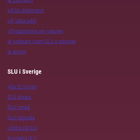
är journalist
vill bli doktorand
vill söka jobb
vill rapportera om naturen
är verksam inom SLU:s sektorer
är alumn
SLU i Sverige
Alla SLU-orter
SLU Alnarp
SLU Umeå
SLU Uppsala
Jobba på SLU
Kontakta SLU