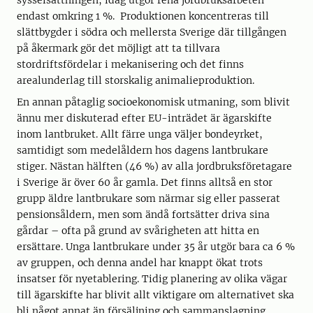
sysselsättningen; idag utgör rena jordbruksarbeten
endast omkring 1 %. Produktionen koncentreras till
slättbygder i södra och mellersta Sverige där tillgången
på åkermark gör det möjligt att ta tillvara
stordriftsfördelar i mekanisering och det finns
arealunderlag till storskalig animalieproduktion.
En annan påtaglig socioekonomisk utmaning, som blivit
ännu mer diskuterad efter EU-inträdet är ägarskifte
inom lantbruket. Allt färre unga väljer bondeyrket,
samtidigt som medelåldern hos dagens lantbrukare
stiger. Nästan hälften (46 %) av alla jordbruksföretagare
i Sverige är över 60 år gamla. Det finns alltså en stor
grupp äldre lantbrukare som närmar sig eller passerat
pensionsåldern, men som ändå fortsätter driva sina
gårdar – ofta på grund av svårigheten att hitta en
ersättare. Unga lantbrukare under 35 år utgör bara ca 6 %
av gruppen, och denna andel har knappt ökat trots
insatser för nyetablering. Tidig planering av olika vägar
till ägarskifte har blivit allt viktigare om alternativet ska
bli något annat än försäljning och sammanslagning.