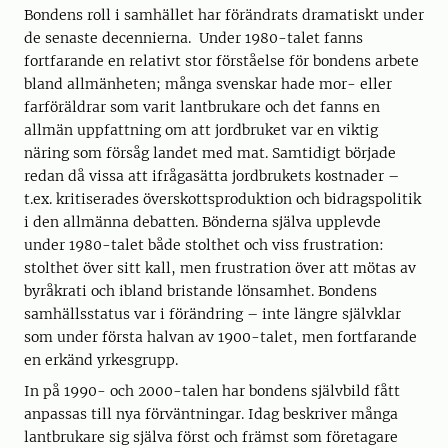
Bondens roll i samhället har förändrats dramatiskt under
de senaste decennierna. Under 1980-talet fanns
fortfarande en relativt stor förståelse för bondens arbete
bland allmänheten; många svenskar hade mor- eller
farföräldrar som varit lantbrukare och det fanns en
allmän uppfattning om att jordbruket var en viktig
näring som försåg landet med mat. Samtidigt började
redan då vissa att ifrågasätta jordbrukets kostnader –
t.ex. kritiserades överskottsproduktion och bidragspolitik
i den allmänna debatten. Bönderna själva upplevde
under 1980-talet både stolthet och viss frustration:
stolthet över sitt kall, men frustration över att mötas av
byråkrati och ibland bristande lönsamhet. Bondens
samhällsstatus var i förändring – inte längre självklar
som under första halvan av 1900-talet, men fortfarande
en erkänd yrkesgrupp.
In på 1990- och 2000-talen har bondens självbild fått
anpassas till nya förväntningar. Idag beskriver många
lantbrukare sig själva först och främst som företagare