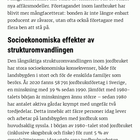
nya affärsmodeller. Företagandet inom lantbruket har
blivit mer mångfacetterat: bonden är inte längre enbart
producent av råvaror, utan ofta också företagare med
flera ben att stå på.
Socioekonomiska effekter av
strukturomvandlingen
Den långsiktiga strukturomvandlingen inom jordbruket
har stora socioekonomiska konsekvenser, både för
landsbygden i stort och för de enskilda familjer som
berörs. År 2020 fanns 58 791 jordbruksföretag i Sverige,
en minskning med 39 % sedan 1990. Jämfört med 1980-
talets början är minskningen ännu större – sedan 1980
har antalet aktiva gårdar krympt med ungefär två
tredjedelar. Detta innebär att färre personer idag lever
och arbetar på landsbygden med jordbruk som
huvudsaklig syssla. I början av 1980-talet stod jordbruket
(inklusive skogsbruk och fiske) för runt 5 % av