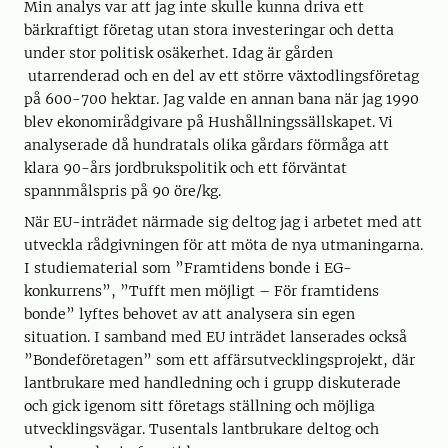
Min analys var att jag inte skulle kunna driva ett
bärkraftigt företag utan stora investeringar och detta
under stor politisk osäkerhet. Idag är gården
utarrenderad och en del av ett större växtodlingsföretag
på 600-700 hektar. Jag valde en annan bana när jag 1990
blev ekonomirådgivare på Hushållningssällskapet. Vi
analyserade då hundratals olika gårdars förmåga att
klara 90-års jordbrukspolitik och ett förväntat
spannmålspris på 90 öre/kg.
När EU-inträdet närmade sig deltog jag i arbetet med att
utveckla rådgivningen för att möta de nya utmaningarna.
I studiematerial som ”Framtidens bonde i EG-
konkurrens”, ”Tufft men möjligt – För framtidens
bonde” lyftes behovet av att analysera sin egen
situation. I samband med EU inträdet lanserades också
”Bondeföretagen” som ett affärsutvecklingsprojekt, där
lantbrukare med handledning och i grupp diskuterade
och gick igenom sitt företags ställning och möjliga
utvecklingsvägar. Tusentals lantbrukare deltog och