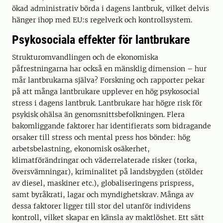
ökad administrativ börda i dagens lantbruk, vilket delvis
hänger ihop med EU:s regelverk och kontrollsystem.
Psykosociala effekter för lantbrukare
Strukturomvandlingen och de ekonomiska
påfrestningarna har också en mänsklig dimension – hur
mår lantbrukarna själva? Forskning och rapporter pekar
på att många lantbrukare upplever en hög psykosocial
stress i dagens lantbruk. Lantbrukare har högre risk för
psykisk ohälsa än genomsnittsbefolkningen. Flera
bakomliggande faktorer har identifierats som bidragande
orsaker till stress och mental press hos bönder: hög
arbetsbelastning, ekonomisk osäkerhet,
klimatförändringar och väderrelaterade risker (torka,
översvämningar), kriminalitet på landsbygden (stölder
av diesel, maskiner etc.), globaliseringens prispress,
samt byråkrati, lagar och myndighetskrav. Många av
dessa faktorer ligger till stor del utanför individens
kontroll, vilket skapar en känsla av maktlöshet. Ett sätt