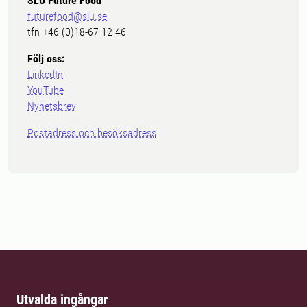
SLU Future Food
futurefood@slu.se
tfn +46 (0)18-67 12 46
Följ oss:
LinkedIn
YouTube
Nyhetsbrev
Postadress och besöksadress
Utvalda ingångar