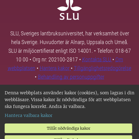
SLU, Sveriges lantbruksuniversitet, har verksamhet över
hela Sverige. Huvudorter är Alnarp, Uppsala och Umeå.
SLU är miljöcertifierat enligt ISO 14001. • Telefon: 018-67
10 00 • Org nr: 202100-2817 •
Kontakta SLU
•
Om
webbplatsen
•
Hantera kakor
•
Tillgänglighetsredogörelse
•
Behandling av personuppgifter
Denna webbplats använder kakor (cookies), som lagras i din
webbläsare. Vissa kakor är nödvändiga för att webbplatsen
ska fungera korrekt. Andra är valbara.
Hantera valbara kakor
Tillåt nödvändiga kakor