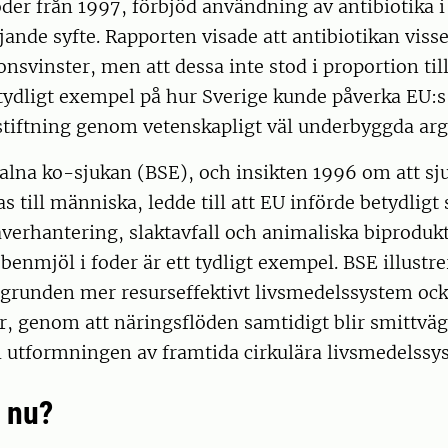
foder från 1997, förbjöd användning av antibiotika i
jande syfte. Rapporten visade att antibiotikan viss
onsvinster, men att dessa inte stod i proportion till
 tydligt exempel på hur Sverige kunde påverka EU:s
stiftning genom vetenskapligt väl underbyggda ar
galna ko-sjukan (BSE), och insikten 1996 om att 
 till människa, ledde till att EU införde betydligt 
averhantering, slaktavfall och animaliska biproduk
benmjöl i foder är ett tydligt exempel. BSE illustre
i grunden mer resurseffektivt livsmedelssystem oc
r, genom att näringsflöden samtidigt blir smittväg
i utformningen av framtida cirkulära livsmedelssy
t nu?