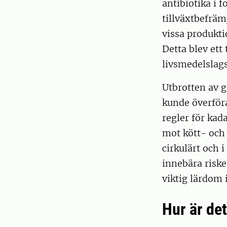
antibiotika i 
tillväxtbefräm
vissa produkti
Detta blev ett
livsmedelslag
Utbrotten av 
kunde överföras
regler för kad
mot kött- och 
cirkulärt och 
innebära riske
viktig lärdom 
Hur är de