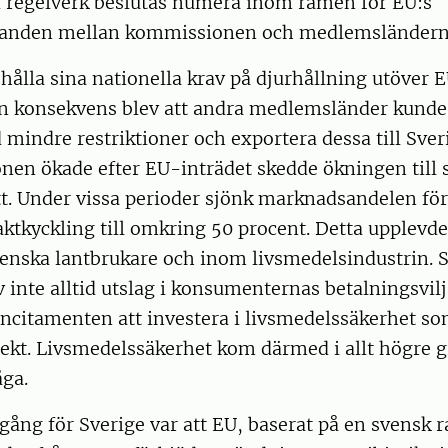
i regelverk beslutas numera inom ramen för EU:s
randen mellan kommissionen och medlemsländern
ehålla sina nationella krav på djurhållning utöver E
n konsekvens blev att andra medlemsländer kunde
mindre restriktioner och exportera dessa till Sver
nen ökade efter EU-inträdet skedde ökningen till 
t. Under vissa perioder sjönk marknadsandelen för
aktkyckling till omkring 50 procent. Detta upplevd
venska lantbrukare och inom livsmedelsindustrin. 
inte alltid utslag i konsumenternas betalningsvilja,
ncitamenten att investera i livsmedelssäkerhet so
jekt. Livsmedelssäkerhet kom därmed i allt högre g
ga.
gång för Sverige var att EU, baserat på en svensk 