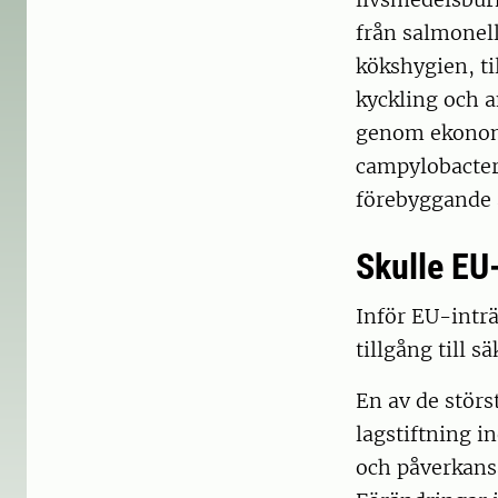
från salmonel
kökshygien, ti
kyckling och a
genom ekonomi
campylobacterf
förebyggande 
Skulle EU-
Inför EU-inträ
tillgång till 
En av de störs
lagstiftning 
och påverkansa