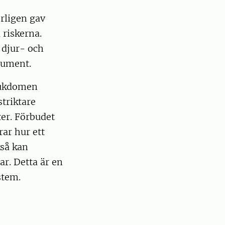
erligen gav
 riskerna.
 djur- och
gument.
sjukdomen
striktare
ter. Förbudet
rar hur ett
kså kan
ar. Detta är en
stem.