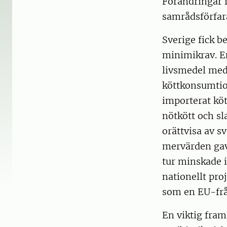
Förändringar 
samrådsförfa
Sverige fick b
minimikrav. E
livsmedel med 
köttkonsumtio
importerat köt
nötkött och sl
orättvisa av s
mervärden gav 
tur minskade i
nationellt pro
som en EU-frå
En viktig fram