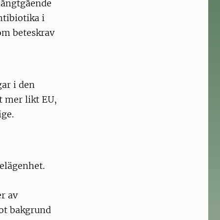
 långtgående
ibiotika i
som beteskrav
ar i den
t mer likt EU,
ige.
elägenhet.
r av
mot bakgrund