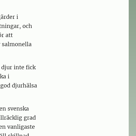
ärder i
tningar, och
r att
v salmonella
djur inte fick
ka i
l god djurhälsa
den svenska
llräcklig grad
en vanligaste
ll skillnad