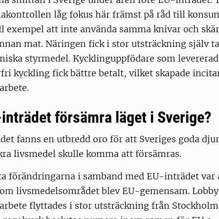
lakontrollen låg fokus här främst på råd till kon
ll exempel att inte använda samma knivar och skär
nnan mat. Näringen fick i stor utsträckning själv t
ska styrmedel. Kycklinguppfödare som levererad
ri kyckling fick bättre betalt, vilket skapade incit
arbete.
inträdet försämra läget i Sverige?
det fanns en utbredd oro för att Sveriges goda dju
säkra livsmedel skulle komma att försämras.
ta förändringarna i samband med EU-inträdet var a
inom livsmedelsområdet blev EU-gemensam. Lobb
rbete flyttades i stor utsträckning från Stockholm t