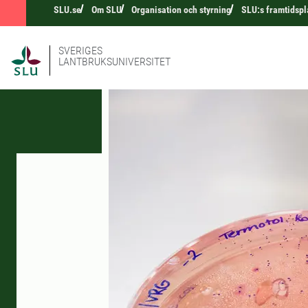
SLU.se
Om SLU
Organisation och styrning
SLU:s framtidspl
SVERIGES
LANTBRUKSUNIVERSITET