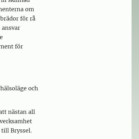
sumenterna om
brädor för rå
a ansvar
e
ament för
rhälsoläge och
tt nästan all
yverksamhet
ill Bryssel.