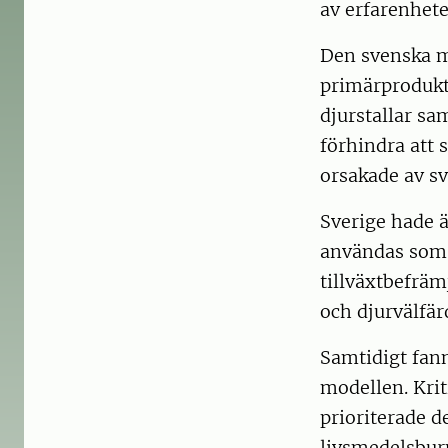
av erfarenhete
Den svenska m
primärprodukti
djurstallar sa
förhindra att 
orsakade av sv
Sverige hade ä
användas som f
tillväxtbefräm
och djurvälfär
Samtidigt fann
modellen. Krit
prioriterade d
livsmedelsburn