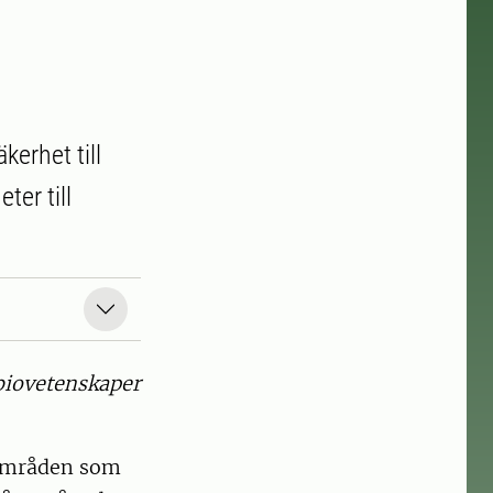
erhet till
er till
 biovetenskaper
 områden som