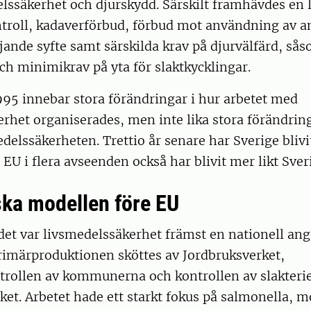
elssäkerhet och djurskydd. Särskilt framhävdes en
roll, kadaverförbud, förbud mot användning av ant
jande syfte samt särskilda krav på djurvälfärd, så
ch minimikrav på yta för slaktkycklingar.
95 innebar stora förändringar i hur arbetet med
rhet organiserades, men inte lika stora förändring
edelssäkerheten. Trettio år senare har Sverige blivi
EU i flera avseenden också har blivit mer likt Sver
ka modellen före EU
et var livsmedelssäkerhet främst en nationell ang
rimärproduktionen sköttes av Jordbruksverket,
trollen av kommunerna och kontrollen av slakterie
et. Arbetet hade ett starkt fokus på salmonella, 