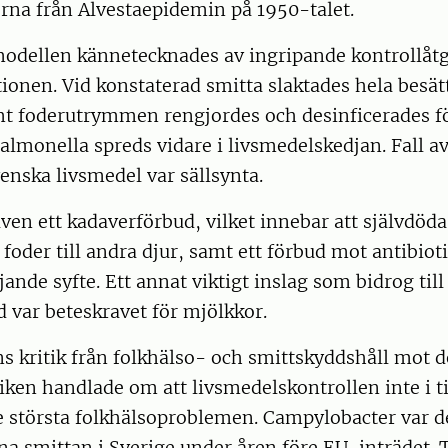
rna från Alvestaepidemin på 1950-talet.
odellen kännetecknades av ingripande kontrollåtg
onen. Vid konstaterad smitta slaktades hela besät
mt foderutrymmen rengjordes och desinficerades fö
salmonella spreds vidare i livsmedelskedjan. Fall a
enska livsmedel var sällsynta.
ven ett kadaverförbud, vilket innebar att självdöda 
oder till andra djur, samt ett förbud mot antibioti
jande syfte. Ett annat viktigt inslag som bidrog til
d var beteskravet för mjölkkor.
s kritik från folkhälso- och smittskyddshåll mot 
iken handlade om att livsmedelskontrollen inte i ti
e största folkhälsoproblemen. Campylobacter var d
a smittan i Sverige under åren före EU-inträdet. Ti