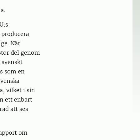
a.
U:s
 producera
ige. När
stor del genom
 svenskt
es som en
Svenska
 vilket i sin
m ett enbart
rad att ses
rapport om