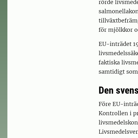
rörde livsmed
salmonellakont
tillväxtbefräm
för mjölkkor o
EU-inträdet 19
livsmedelssäke
faktiska livsm
samtidigt som 
Den svens
Före EU-inträd
Kontrollen i p
livsmedelskon
Livsmedelsverk