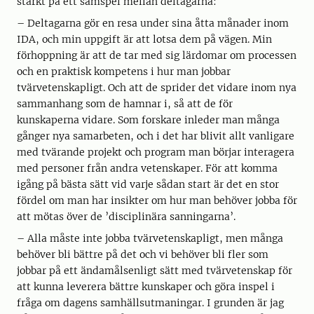
starkt på ett samspel mellan deltagarna:
– Deltagarna gör en resa under sina åtta månader inom
IDA, och min uppgift är att lotsa dem på vägen. Min
förhoppning är att de tar med sig lärdomar om processen
och en praktisk kompetens i hur man jobbar
tvärvetenskapligt. Och att de sprider det vidare inom nya
sammanhang som de hamnar i, så att de för
kunskaperna vidare. Som forskare inleder man många
gånger nya samarbeten, och i det har blivit allt vanligare
med tvärande projekt och program man börjar interagera
med personer från andra vetenskaper. För att komma
igång på bästa sätt vid varje sådan start är det en stor
fördel om man har insikter om hur man behöver jobba för
att mötas över de ’disciplinära sanningarna’.
– Alla måste inte jobba tvärvetenskapligt, men många
behöver bli bättre på det och vi behöver bli fler som
jobbar på ett ändamålsenligt sätt med tvärvetenskap för
att kunna leverera bättre kunskaper och göra inspel i
fråga om dagens samhällsutmaningar. I grunden är jag