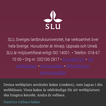
SLU, Sveriges lantbruksuniversitet, har verksamhet över
hela Sverige. Huvudorter är Alnarp, Uppsala och Umeå.
SLU är miljöcertifierat enligt ISO 14001. • Telefon: 018-67
10 00 • Org nr: 202100-2817 •
Kontakta SLU
•
Om
webbplatsen
•
Hantera kakor
•
Behandling av
personuppgifter
Denna webbplats använder kakor (cookies), som lagras i din
webbläsare. Vissa kakor är nödvändiga för att webbplatsen
ska fungera korrekt. Andra är valbara.
Hantera valbara kakor