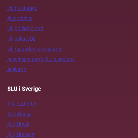
vill bli student
är journalist
vill bli doktorand
vill söka jobb
vill rapportera om naturen
är verksam inom SLU:s sektorer
är alumn
SLU i Sverige
Alla SLU-orter
SLU Alnarp
SLU Umeå
SLU Uppsala