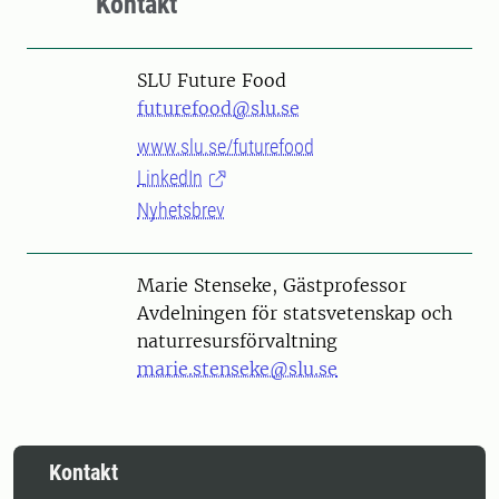
Kontakt
SLU Future Food
futurefood@slu.se
www.slu.se/futurefood
LinkedIn
Nyhetsbrev
Person
Marie Stenseke, Gästprofessor
Avdelningen för statsvetenskap och
naturresursförvaltning
marie.stenseke@slu.se
Kontakt