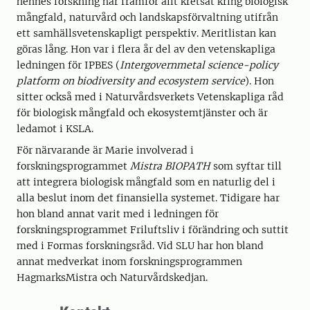
hennes forskning har framför allt kretsat kring biologisk
mångfald, naturvård och landskapsförvaltning utifrån
ett samhällsvetenskapligt perspektiv. Meritlistan kan
göras lång. Hon var i flera år del av den vetenskapliga
ledningen för IPBES (
Intergovernmetal science-policy
platform on biodiversity and ecosystem service
). Hon
sitter också med i Naturvårdsverkets Vetenskapliga råd
för biologisk mångfald och ekosystemtjänster och är
ledamot i KSLA.
För närvarande är Marie involverad i
forskningsprogrammet
Mistra BIOPATH
som syftar till
att integrera biologisk mångfald som en naturlig del i
alla beslut inom det finansiella systemet. Tidigare har
hon bland annat varit med i ledningen för
forskningsprogrammet Friluftsliv i förändring och suttit
med i Formas forskningsråd. Vid SLU har hon bland
annat medverkat inom forskningsprogrammen
HagmarksMistra och Naturvårdskedjan.