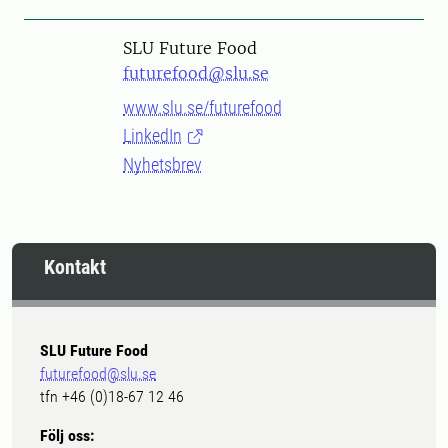
SLU Future Food
futurefood@slu.se
www.slu.se/futurefood
LinkedIn
Nyhetsbrev
Kontakt
SLU Future Food
futurefood@slu.se
tfn +46 (0)18-67 12 46
Följ oss: