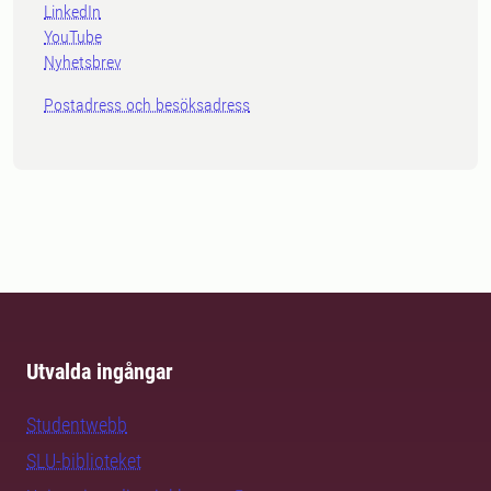
LinkedIn
YouTube
Nyhetsbrev
Postadress och besöksadress
Utvalda ingångar
Studentwebb
SLU-biblioteket