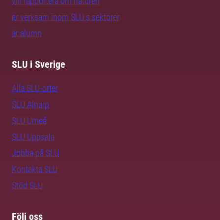
vill rapportera om naturen
är verksam inom SLU:s sektorer
är alumn
SLU i Sverige
Alla SLU-orter
SLU Alnarp
SLU Umeå
SLU Uppsala
Jobba på SLU
Kontakta SLU
Stöd SLU
Följ oss