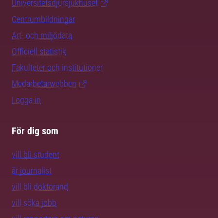
Universitetsdjursjukhuset
Centrumbildningar
Art- och miljödata
Officiell statistik
Fakulteter och institutioner
Medarbetarwebben
Logga in
För dig som
vill bli student
är journalist
vill bli doktorand
vill söka jobb