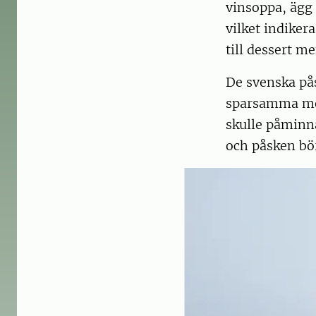
vinsoppa, ägg
vilket indiker
till dessert me
De svenska pås
sparsamma med 
skulle påminn
och påsken bör