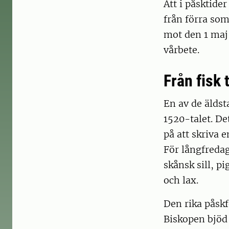
Att i påsktide
från förra som
mot den 1 maj
vårbete.
Från fisk t
En av de äldst
1520-talet. De
på att skriva 
För långfredag
skånsk sill, p
och lax.
Den rika påskf
Biskopen bjöd 