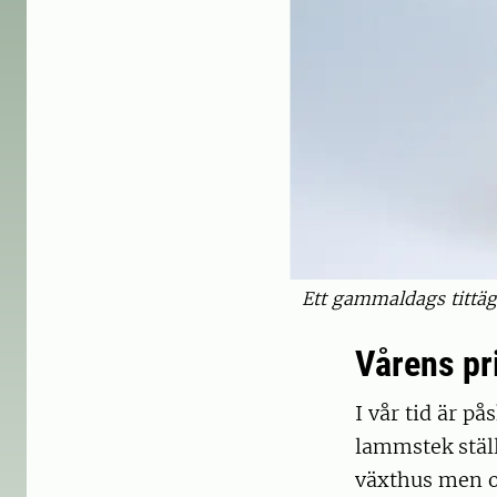
Ett gammaldags tittäg
Vårens pr
I vår tid är p
lammstek ställ
växthus men oc