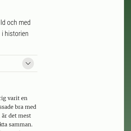
ylld och med
i historien
ig varit en
assade bra med
 är det mest
sakta samman.