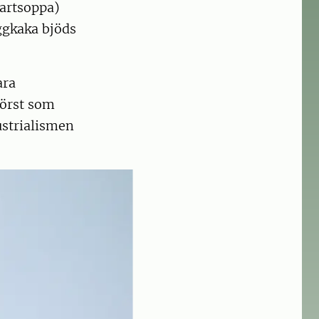
vartsoppa)
Äggkaka bjöds
ara
törst som
ustrialismen