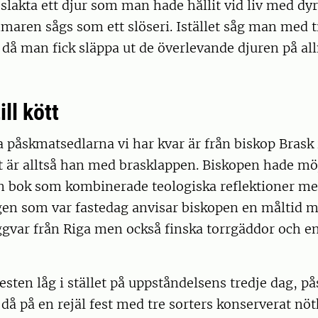
r slakta ett djur som man hade hållit vid liv med dy
maren sågs som ett slöseri. Istället såg man med ti
 då man fick släppa ut de överlevande djuren på a
ill kött
a påskmatsedlarna vi har kvar är från biskop Brask
t är alltså han med brasklappen. Biskopen hade mö
en bok som kombinerade teologiska reflektioner me
en som var fastedag anvisar biskopen en måltid me
iggvar från Riga men också finska torrgäddor och en
esten låg i stället på uppståndelsens tredje dag, p
då på en rejäl fest med tre sorters konserverat nöt