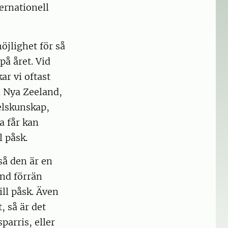
ernationell
öjlighet för så
å året. Vid
ar vi oftast
a. Nya Zeeland,
elskunskap,
a får kan
 påsk.
så den är en
and förrän
ill påsk. Även
, så är det
parris, eller