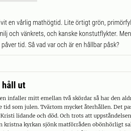
vit en vårlig mathögtid. Lite örtigt grön, primörf
ilj och vänkrets, och kanske konstutflykter. Men 
påver tid. Så vad var och är en hållbar påsk?
håll ut
n infaller mitt emellan två skördar så har den aldr
 tid som julen. Tvärtom mycket återhållen. Det p
risti lidande och död. Och trots att uppståndelsen
den kristna kyrkan sjönk matförråden obönhörligt 