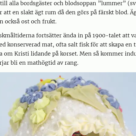
 till alla bordsgäster och blodsoppan ”lummer” (s
ar att en slakt ägt rum då den görs på färskt blod. 
n också ost och frukt.
kmåltiderna fortsätter ända in på 1900-talet att v
konserverad mat, ofta salt fisk för att skapa en 
a om Kristi lidande på korset. Men så kommer ind
jar bli en mathögtid av rang.