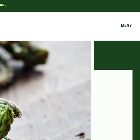
runt
MENY