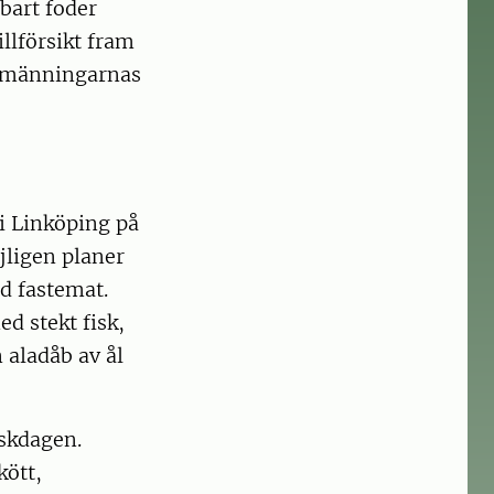
rbart foder
llförsikt fram
llmänningarnas
 i Linköping på
jligen planer
d fastemat.
d stekt fisk,
 aladåb av ål
åskdagen.
kött,