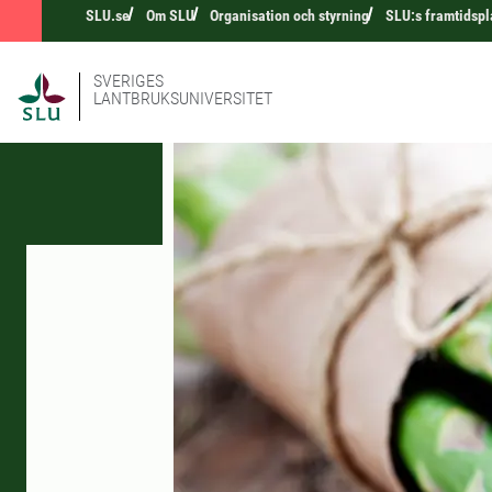
SLU.se
Om SLU
Organisation och styrning
SLU:s framtidspl
SVERIGES
LANTBRUKSUNIVERSITET