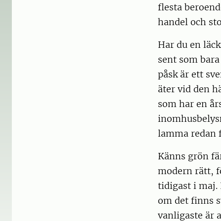
flesta beroend
handel och st
Har du en läck
sent som bara 
påsk är ett sv
äter vid den h
som har en års
inomhusbelysni
lamma redan f
Känns grön fär
modern rätt, f
tidigast i maj.
om det finns s
vanligaste är 