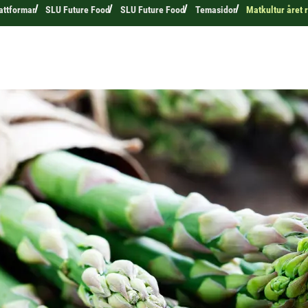
attformar
SLU Future Food
SLU Future Food
Temasidor
Matkultur året 