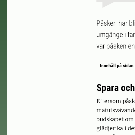
Påsken har bli
umgänge i fam
var påsken en 
Innehåll på sidan
Spara och 
Eftersom påske
matutsvävande
budskapet om K
glädjerika i 