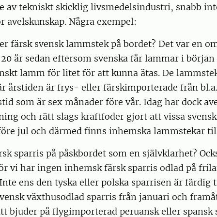
e av tekniskt skicklig livsmedelsindustri, snabb int
or avelskunskap. Några exempel:
er färsk svensk lammstek på bordet? Det var en om
20 år sedan eftersom svenska får lammar i början p
enskt lamm för litet för att kunna ätas. De lammstek
är årstiden är frys- eller färskimporterade från bl.
tid som är sex månader före vår. Idag har dock av
ng och rätt slags kraftfoder gjort att vissa svensk
öre jul och därmed finns inhemska lammstekar till
sk sparris på påskbordet som en självklarhet? Ock
ör vi har ingen inhemsk färsk sparris odlad på fril
 Inte ens den tyska eller polska sparrisen är färdig t
vensk växthusodlad sparris från januari och framåt
att bjuder på flygimporterad peruansk eller spansk s