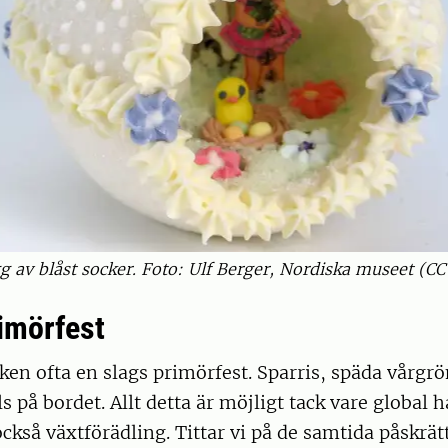
g av blåst socker. Foto: Ulf Berger, Nordiska museet (C
imörfest
åsken ofta en slags primörfest. Sparris, späda vårgr
s på bordet. Allt detta är möjligt tack vare global 
kså växtförädling. Tittar vi på de samtida påskrät