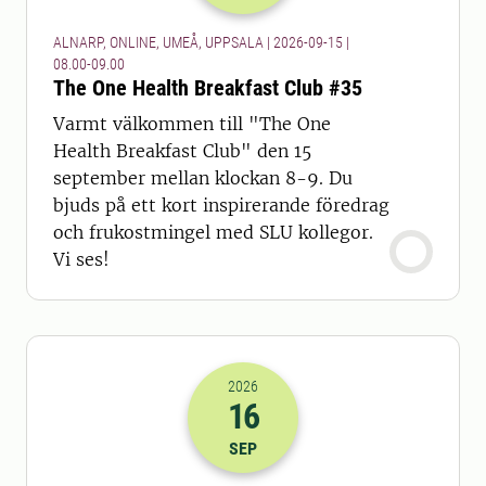
ALNARP, ONLINE, UMEÅ, UPPSALA | 2026-09-15 |
08.00-09.00
The One Health Breakfast Club #35
Varmt välkommen till "The One
Health Breakfast Club" den 15
september mellan klockan 8-9. Du
bjuds på ett kort inspirerande föredrag
och frukostmingel med SLU kollegor.
Vi ses!
2026
16
2026-16-09 07:00
till
2026-16-09 09
SEP