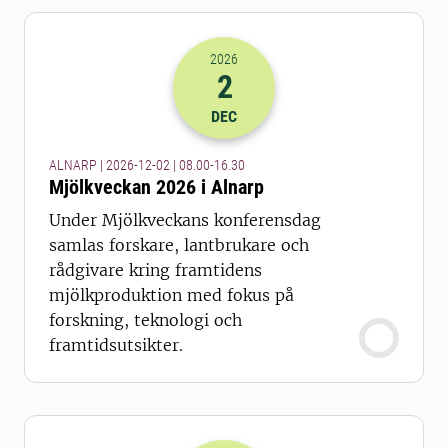
2026
2
2026-02-12 07:00
till
2026-02-12 15
DEC
ALNARP | 2026-12-02 | 08.00-16.30
Mjölkveckan 2026 i Alnarp
Under Mjölkveckans konferensdag
samlas forskare, lantbrukare och
rådgivare kring framtidens
mjölkproduktion med fokus på
forskning, teknologi och
framtidsutsikter.