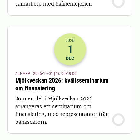
samarbete med Skånemejerier.
2026
1
2026-01-12 15:00
till
2026-01-12 18
DEC
ALNARP | 2026-12-01 | 16.00-19.00
Mjölkveckan 2026: kvällsseminarium
om finansiering
Som en del i Mjölkveckan 2026
arrangeras ett seminarium om
finansiering, med representanter från
banksektorn.