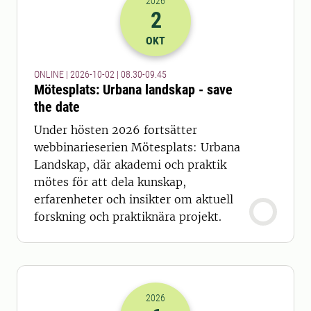
2026
2
2026-02-10 06:30
till
2026-02-10 07
OKT
ONLINE | 2026-10-02 | 08.30-09.45
Mötesplats: Urbana landskap - save
the date
Under hösten 2026 fortsätter
webbinarieserien Mötesplats: Urbana
Landskap, där akademi och praktik
mötes för att dela kunskap,
erfarenheter och insikter om aktuell
forskning och praktiknära projekt.
2026