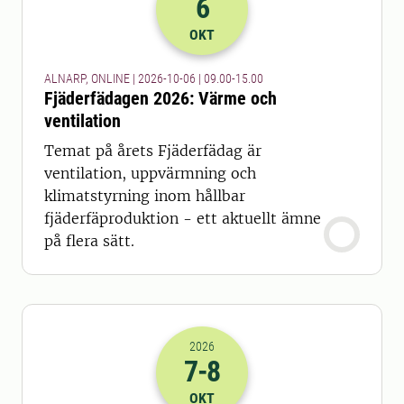
6
2026-06-10 07:00
till
2026-06-10 13
OKT
ALNARP, ONLINE | 2026-10-06 | 09.00-15.00
Fjäderfädagen 2026: Värme och
ventilation
Temat på årets Fjäderfädag är
ventilation, uppvärmning och
klimatstyrning inom hållbar
fjäderfäproduktion - ett aktuellt ämne
på flera sätt.
2026
7
-8
2026-07-10 14:00
till
2026-08-10 14
OKT