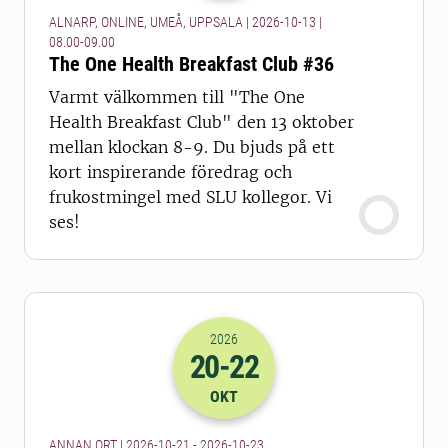
ALNARP, ONLINE, UMEÅ, UPPSALA | 2026-10-13 |
08.00-09.00
The One Health Breakfast Club #36
Varmt välkommen till "The One
Health Breakfast Club" den 13 oktober
mellan klockan 8-9. Du bjuds på ett
kort inspirerande föredrag och
frukostmingel med SLU kollegor. Vi
ses!
2026
20
-22
2026-20-10 22:00
till
2026-22-10 22
OKT
ANNAN ORT | 2026-10-21 - 2026-10-23