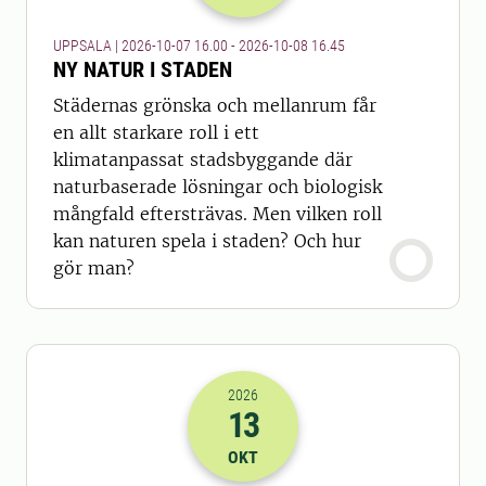
UPPSALA | 2026-10-07 16.00 - 2026-10-08 16.45
NY NATUR I STADEN
Städernas grönska och mellanrum får
en allt starkare roll i ett
klimatanpassat stadsbyggande där
naturbaserade lösningar och biologisk
mångfald eftersträvas. Men vilken roll
kan naturen spela i staden? Och hur
gör man?
2026
13
2026-13-10 06:00
till
2026-13-10 07
OKT