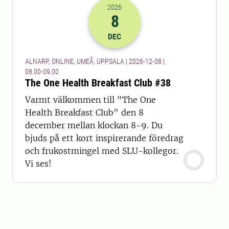
2026
8
2026-08-12 07:00
till
2026-08-12 08
DEC
ALNARP, ONLINE, UMEÅ, UPPSALA | 2026-12-08 |
08.00-09.00
The One Health Breakfast Club #38
Varmt välkommen till "The One
Health Breakfast Club" den 8
december mellan klockan 8-9. Du
bjuds på ett kort inspirerande föredrag
och frukostmingel med SLU-kollegor.
Vi ses!