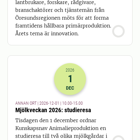
lantbrukare, forskare, rådgivare,
branschaktörer och tjänstemän från
Öresundsregionen möts för att forma
framtidens hållbara primärproduktion.
Årets tema är innovation.
2026
1
2026-01-12 09:00
till
2026-01-12 14
DEC
ANNAN ORT | 2026-12-01 | 10.00-15.00
Mjölkveckan 2026: studieresa
Tisdagen den 1 december ordnar
Kunskapsnav Animalieproduktion en
studieresa till två olika mjölkgårdar i