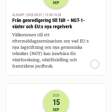
SEP
ALNARP | 2026-09-07 | 13.00-16.30
Från genredigering till fält – NGT-1-
växter och EU:s nya regelverk
Välkommen till ett
eftermiddagsseminarium om vad EU:s
nya lagstiftning om nya genomiska
tekniker (NGT) kan innebära för
växtforskning, växtförädling och
framtidens jordbruk.
2026
15
2026-15-09 06:00
till
2026-15-09 07
SEP