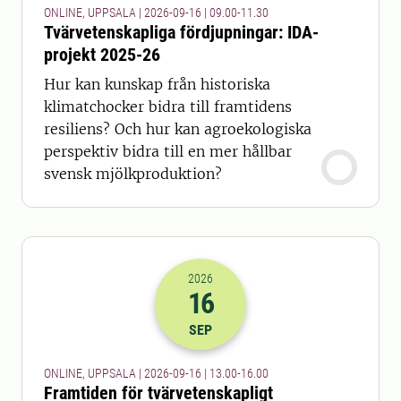
ONLINE, UPPSALA | 2026-09-16 | 09.00-11.30
Tvärvetenskapliga fördjupningar: IDA-
projekt 2025-26
Hur kan kunskap från historiska
klimatchocker bidra till framtidens
resiliens? Och hur kan agroekologiska
perspektiv bidra till en mer hållbar
svensk mjölkproduktion?
2026
16
2026-16-09 11:00
till
2026-16-09 14
SEP
ONLINE, UPPSALA | 2026-09-16 | 13.00-16.00
Framtiden för tvärvetenskapligt