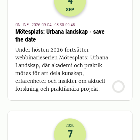
4
2026-04-09 06:30
till
2026-04-09 07
SEP
ONLINE | 2026-09-04 | 08.30-09.45
Mötesplats: Urbana landskap - save
the date
Under hösten 2026 fortsätter
webbinarieserien Mötesplats: Urbana
Landskap, där akademi och praktik
mötes för att dela kunskap,
erfarenheter och insikter om aktuell
forskning och praktiknära projekt.
2026
7
2026-07-09 11:00
till
2026-07-09 14