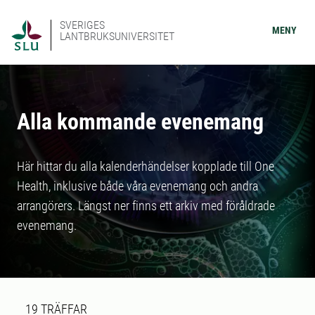
SVERIGES
MENY
LANTBRUKSUNIVERSITET
Alla kommande evenemang
Här hittar du alla kalenderhändelser kopplade till One
Health, inklusive både våra evenemang och andra
arrangörers. Längst ner finns ett arkiv med föråldrade
evenemang.
Sökresultat
19 sökresultat hittades
19
TRÄFFAR