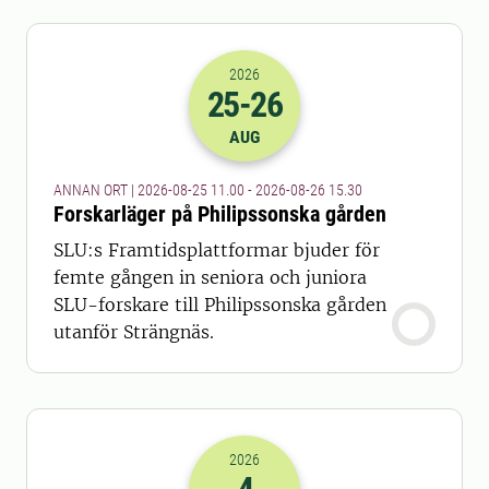
2026
25
-26
2026-25-08 09:00
till
2026-26-08 13
AUG
ANNAN ORT | 2026-08-25 11.00 - 2026-08-26 15.30
Forskarläger på Philipssonska gården
SLU:s Framtidsplattformar bjuder för
femte gången in seniora och juniora
SLU-forskare till Philipssonska gården
utanför Strängnäs.
2026