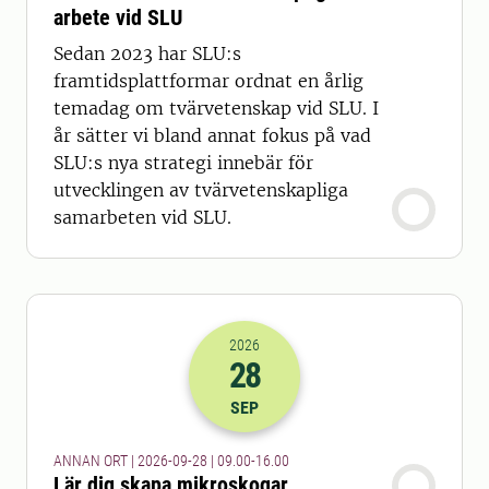
arbete vid SLU
Sedan 2023 har SLU:s
framtidsplattformar ordnat en årlig
temadag om tvärvetenskap vid SLU. I
år sätter vi bland annat fokus på vad
SLU:s nya strategi innebär för
utvecklingen av tvärvetenskapliga
samarbeten vid SLU.
2026
28
2026-28-09 07:00
till
2026-28-09 14
SEP
ANNAN ORT | 2026-09-28 | 09.00-16.00
Lär dig skapa mikroskogar