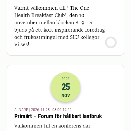
Varmt välkommen till "The One
Health Breakfast Club" den 10
november mellan klockan 8-9. Du
bjuds på ett kort inspirerande föredrag
och frukostmingel med SLU kollegor.
Vi ses!
2026
25
2026-25-11 07:00
till
2026-25-11 16
NOV
ALNARP | 2026-11-25 | 08.00-17.00
Primärt – Forum för hållbart lantbruk
Välkommen till en konferens där