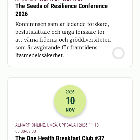
The Seeds of Resilience Conference
2026
Konferensen samlar ledande forskare,
beslutsfattare och unga forskare för
att värna fröerna och gröddiversiteten
som är avgörande för framtidens
livsmedelssäkerhet.
2026
10
2026-10-11 07:00
till
2026-10-11 08
NOV
ALNARP, ONLINE, UMEÅ, UPPSALA | 2026-11-10 |
08.00-09.00
The One Health Breakfast Club #37