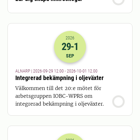
2026
29
-1
2026-29-09 10:00
till
2026-01-10 10
SEP
ALNARP | 2026-09-29 12.00 - 2026-10-01 12.00
Integrerad bekämpning i oljeväxter
Välkommen till det 20:e mötet för
arbetsgruppen IOBC-WPRS om
integrerad bekämpning i oljeväxter.