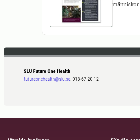
människor 
SLU Future One Health
futureonehealth@slu.se
, 018-67 20 12