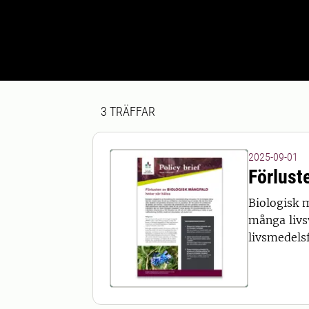
Sökresultat
3 sökresultat hittades
3
TRÄFFAR
2025-09-01
Förlust
Biologisk 
många livs
livsmedelsf