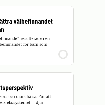
bättra välbefinnandet
an
efinnande" resulterade i en
älbefinnandet för barn som
etsperspektiv
ors och djurs hälsa. För att
hela ekosystemet – djur,