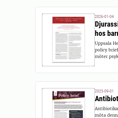
2026-01-04
Djurass
hos bar
Uppsala He
policy bri
möter psyki
2025-09-01
Antibio
Antibiotika
möta denna