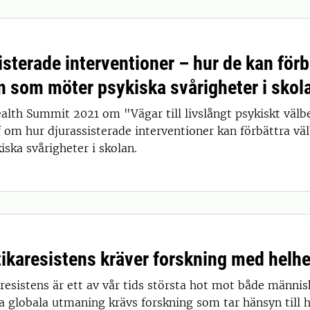
isterade interventioner – hur de kan för
n som möter psykiska svårigheter i skol
alth Summit 2021 om "Vägar till livslångt psykiskt välb
ef om hur djurassisterade interventioner kan förbättra v
ska svårigheter i skolan.
tikaresistens kräver forskning med helh
resistens är ett av vår tids största hot mot både människ
 globala utmaning krävs forskning som tar hänsyn till 