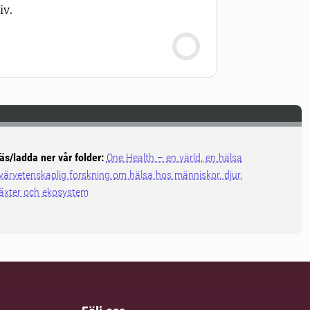
iv.
äs/ladda ner vår folder:
One Health – en värld, en hälsa
värvetenskaplig forskning om hälsa hos människor, djur,
äxter och ekosystem