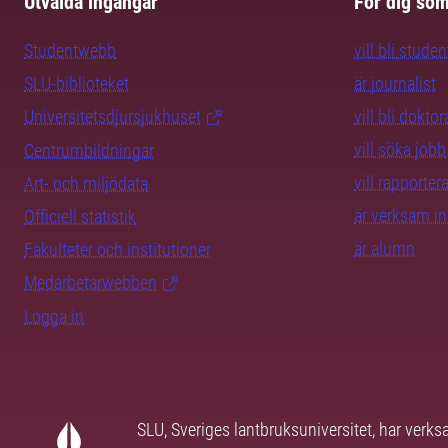
Utvalda ingångar
För dig so
Studentwebb
vill bli studen
SLU-biblioteket
är journalist
Universitetsdjursjukhuset
vill bli dokto
vill söka jobb
Centrumbildningar
vill rapporte
Art- och miljödata
är verksam i
Officiell statistik
är alumn
Fakulteter och institutioner
Medarbetarwebben
Logga in
SLU, Sveriges lantbruksuniversitet, har verk