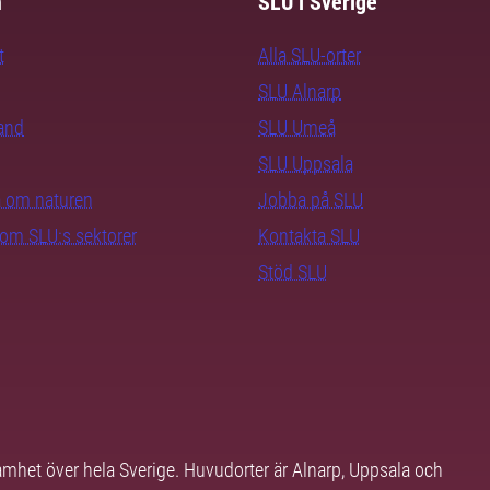
m
SLU i Sverige
t
Alla SLU-orter
SLU Alnarp
rand
SLU Umeå
SLU Uppsala
ra om naturen
Jobba på SLU
nom SLU:s sektorer
Kontakta SLU
Stöd SLU
samhet över hela Sverige. Huvudorter är Alnarp, Uppsala och