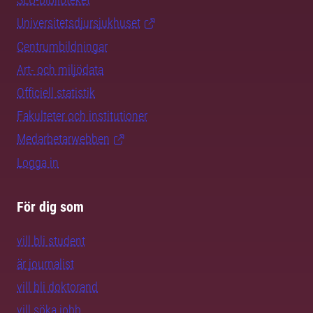
Universitetsdjursjukhuset
Centrumbildningar
Art- och miljödata
Officiell statistik
Fakulteter och institutioner
Medarbetarwebben
Logga in
För dig som
vill bli student
är journalist
vill bli doktorand
vill söka jobb