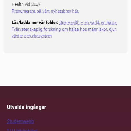
Health vid SLU?
Prenumerera på vårt nyhetsbrev här.
Läs/ladda ner vår folder:
One Health – en värld, en hälsa
Tvärvetenskaplig forskning om hälsa hos människor, djur,
växter och ekosystem
Utvalda ingångar
Studentwebb
SLU-biblioteket