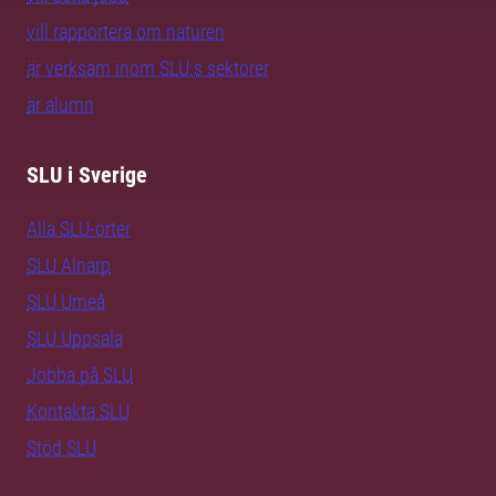
vill rapportera om naturen
är verksam inom SLU:s sektorer
är alumn
SLU i Sverige
Alla SLU-orter
SLU Alnarp
SLU Umeå
SLU Uppsala
Jobba på SLU
Kontakta SLU
Stöd SLU