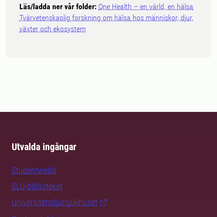
Läs/ladda ner vår folder:
One Health – en värld, en hälsa
Tvärvetenskaplig forskning om hälsa hos människor, djur,
växter och ekosystem
Utvalda ingångar
Studentwebb
SLU-biblioteket
Universitetsdjursjukhuset