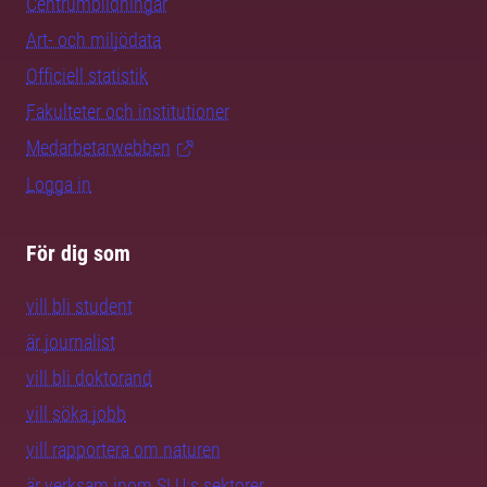
Centrumbildningar
Art- och miljödata
Officiell statistik
Fakulteter och institutioner
Medarbetarwebben
Logga in
För dig som
vill bli student
är journalist
vill bli doktorand
vill söka jobb
vill rapportera om naturen
är verksam inom SLU:s sektorer