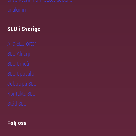
är alumn
SLU i Sverige
Alla SLU-orter
SLU Alnarp
SLU Umeå
SLU Uppsala
Jobba på SLU
Kontakta SLU
Stöd SLU
Följ oss