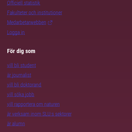
Officiell statistik
Fakulteter och institutioner
Medarbetarwebben
Logga in
För dig som
vill bli student
är journalist
vill bli doktorand
vill söka jobb
vill rapportera om naturen
är verksam inom SLU:s sektorer
är alumn