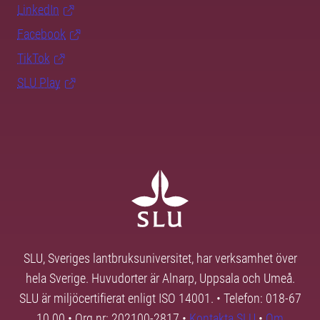
LinkedIn
Facebook
TikTok
SLU Play
SLU, Sveriges lantbruksuniversitet, har verksamhet över
hela Sverige. Huvudorter är Alnarp, Uppsala och Umeå.
SLU är miljöcertifierat enligt ISO 14001. • Telefon: 018-67
10 00 • Org nr: 202100-2817 •
Kontakta SLU
•
Om