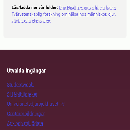
Läs/ladda ner vår folder:
One Health – en värld, en hälsa
Tvärvetenskaplig forskning om hälsa hos människor, djur,
växter och ekosystem
Utvalda ingångar
Studentwebb
SLU-biblioteket
Universitetsdjursjukhuset
Centrumbildningar
Art- och miljödata