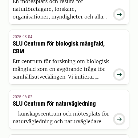
En mötesplats och resurs för
naturföretagare, forskare,

organisationer, myndigheter och alla
som är intresserade av djurens och
naturens effekt på människors hälsa.
2025-03-04
SLU Centrum för biologisk mångfald,
CBM
Ett centrum för forskning om biologisk
mångfald som en avgörande fråga för

samhällsutvecklingen. Vi initierar,
bedriver och samordnar forskning,
utredningar och
2025-06-02
kommunikationsverksamhet med sikte
SLU Centrum för naturvägledning
på att bevara, restaurera och hållbart
– kunskapscentrum och mötesplats för
nyttja biologisk mångfald. Från och

naturvägledning och naturvägledare.
med 1 januari 2026 är SLU Centrum för
biologisk mångfald och SLU