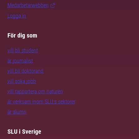
Medarbetarwebben
Logga in
För dig som
vill bli student
är journalist
vill bli doktorand
vill söka jobb
vill rapportera om naturen
är verksam inom SLU:s sektorer
är alumn
SLU i Sverige