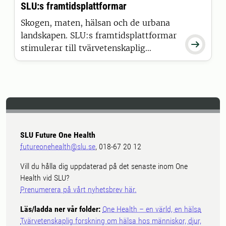
SLU:s framtidsplattformar
Skogen, maten, hälsan och de urbana
landskapen. SLU:s framtidsplattformar

stimulerar till tvärvetenskaplig
forskning och samverkan för en
hållbar, levande och bättre värld.
SLU Future One Health
futureonehealth@slu.se
, 018-67 20 12
Vill du hålla dig uppdaterad på det senaste inom One
Health vid SLU?
Prenumerera på vårt nyhetsbrev här.
Läs/ladda ner vår folder:
One Health – en värld, en hälsa
Tvärvetenskaplig forskning om hälsa hos människor, djur,