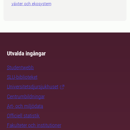
växter och ekosystem
Utvalda ingångar
Studentwebb
SLU-biblioteket
Universitetsdjursjukhuset
Centrumbildningar
Art- och miljödata
Officiell statistik
Fakulteter och institutioner