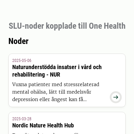
SLU-noder kopplade till One Health
Noder
2025-05-06
Naturunderstödda insatser i vård och
rehabilitering - NUR
Vuxna patienter med stressrelaterad
mental ohälsa, lätt till medelsvår

depression eller ångest kan få
rehabilitering på en gård i
landsbygdsmiljö. Vårdcentraler kan
2025-03-28
erbjuda patienter NUR.
Nordic Nature Health Hub