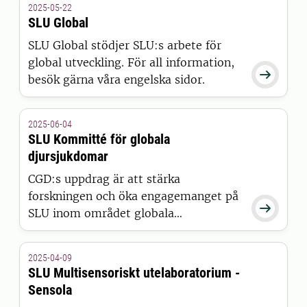
Artdatabanken en gemensam
2025-05-22
organisation. Läs mer under "Om oss".
SLU Global
SLU Global stödjer SLU:s arbete för
global utveckling. För all information,

besök gärna våra engelska sidor.
2025-06-04
SLU Kommitté för globala
djursjukdomar
CGD:s uppdrag är att stärka
forskningen och öka engagemanget på

SLU inom området globala
smittsamma djursjukdomar, inklusive
antimikrobiell resistens hos
2025-04-09
livsmedelsproducerande djur. CGD:s
SLU Multisensoriskt utelaboratorium -
verksamhet beskrivs på den engelska
Sensola
sidan.