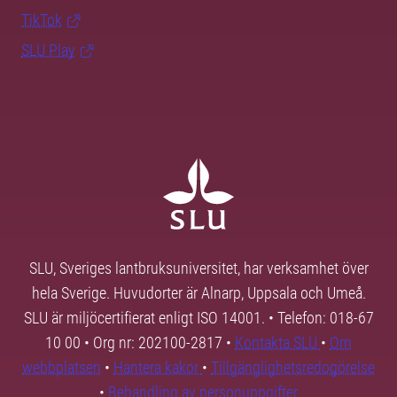
TikTok
SLU Play
SLU, Sveriges lantbruksuniversitet, har verksamhet över
hela Sverige. Huvudorter är Alnarp, Uppsala och Umeå.
SLU är miljöcertifierat enligt ISO 14001. • Telefon: 018-67
10 00 • Org nr: 202100-2817 •
Kontakta SLU
•
Om
webbplatsen
•
Hantera kakor
•
Tillgänglighetsredogörelse
•
Behandling av personuppgifter