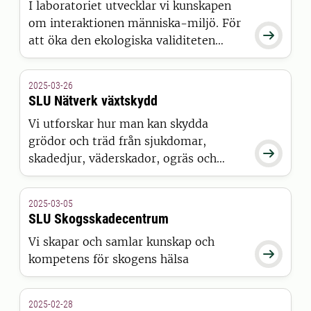
I laboratoriet utvecklar vi kunskapen
om interaktionen människa-miljö. För

att öka den ekologiska validiteten
används ny, smart och portabel teknik.
2025-03-26
SLU Nätverk växtskydd
Vi utforskar hur man kan skydda
grödor och träd från sjukdomar,

skadedjur, väderskador, ogräs och
invasiva arter, samt hur man skapar
hälsosamma miljöer för växter.
2025-03-05
Nätverket kopplar samman SLU-
SLU Skogsskadecentrum
forskare och externa aktörer och är en
Vi skapar och samlar kunskap och
plattform för att få ut den senaste

kompetens för skogens hälsa
forskningen om växtskydd i samhället.
2025-02-28