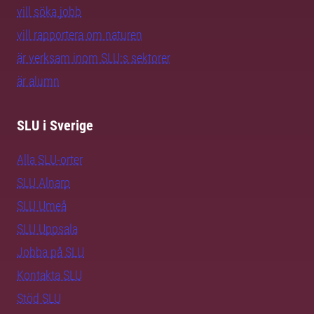
vill söka jobb
vill rapportera om naturen
är verksam inom SLU:s sektorer
är alumn
SLU i Sverige
Alla SLU-orter
SLU Alnarp
SLU Umeå
SLU Uppsala
Jobba på SLU
Kontakta SLU
Stöd SLU