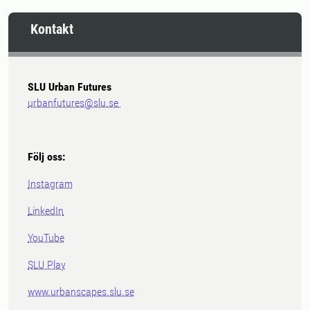
Kontakt
SLU Urban Futures
urbanfutures@slu.se
Följ oss:
Instagram
LinkedIn
YouTube
SLU Play
www.urbanscapes.slu.se