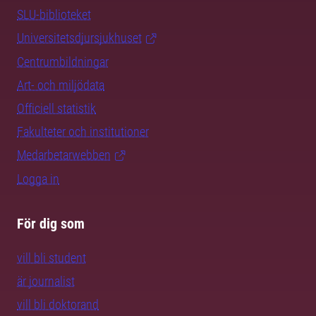
SLU-biblioteket
Universitetsdjursjukhuset
Centrumbildningar
Art- och miljödata
Officiell statistik
Fakulteter och institutioner
Medarbetarwebben
Logga in
För dig som
vill bli student
är journalist
vill bli doktorand