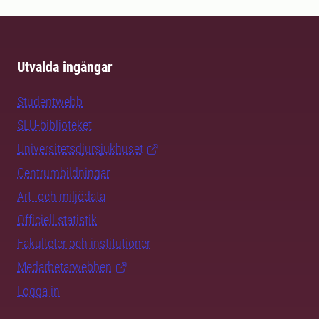
Utvalda ingångar
Studentwebb
SLU-biblioteket
Universitetsdjursjukhuset
Centrumbildningar
Art- och miljödata
Officiell statistik
Fakulteter och institutioner
Medarbetarwebben
Logga in