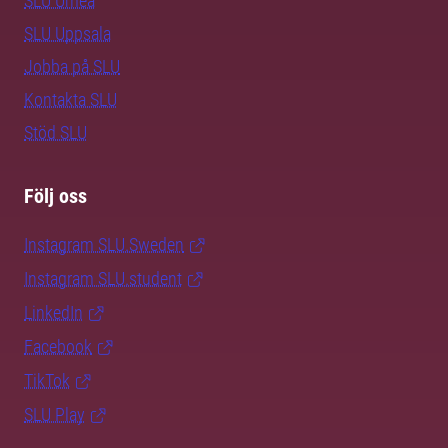
SLU Umeå
SLU Uppsala
Jobba på SLU
Kontakta SLU
Stöd SLU
Följ oss
Instagram SLU.Sweden
Instagram SLU.student
LinkedIn
Facebook
TikTok
SLU Play