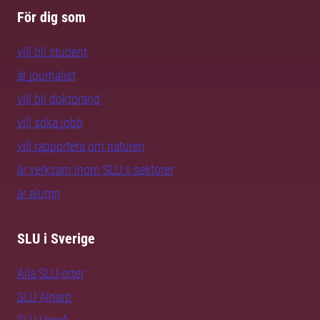
För dig som
vill bli student
är journalist
vill bli doktorand
vill söka jobb
vill rapportera om naturen
är verksam inom SLU:s sektorer
är alumn
SLU i Sverige
Alla SLU-orter
SLU Alnarp