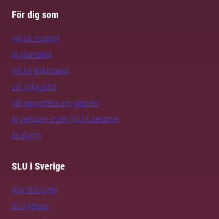
För dig som
vill bli student
är journalist
vill bli doktorand
vill söka jobb
vill rapportera om naturen
är verksam inom SLU:s sektorer
är alumn
SLU i Sverige
Alla SLU-orter
SLU Alnarp