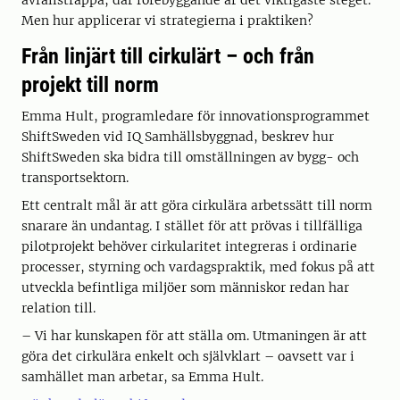
avfallstrappa, där förebyggande är det viktigaste steget.
Men hur applicerar vi strategierna i praktiken?
Från linjärt till cirkulärt – och från
projekt till norm
Emma Hult, programledare för innovationsprogrammet
ShiftSweden vid IQ Samhällsbyggnad, beskrev hur
ShiftSweden ska bidra till omställningen av bygg- och
transportsektorn.
Ett centralt mål är att göra cirkulära arbetssätt till norm
snarare än undantag. I stället för att prövas i tillfälliga
pilotprojekt behöver cirkularitet integreras i ordinarie
processer, styrning och vardagspraktik, med fokus på att
utveckla befintliga miljöer som människor redan har
relation till.
– Vi har kunskapen för att ställa om. Utmaningen är att
göra det cirkulära enkelt och självklart – oavsett var i
samhället man arbetar, sa Emma Hult.