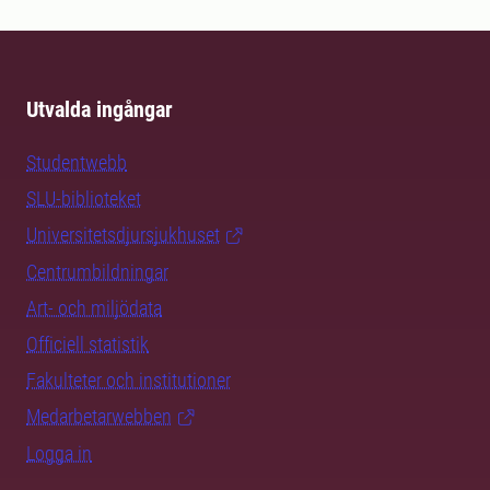
Utvalda ingångar
Studentwebb
SLU-biblioteket
Universitetsdjursjukhuset
Centrumbildningar
Art- och miljödata
Officiell statistik
Fakulteter och institutioner
Medarbetarwebben
Logga in