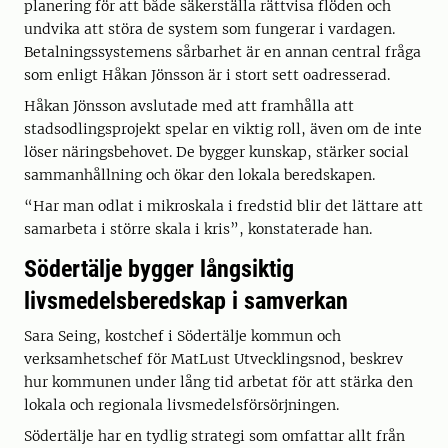
planering för att både säkerställa rättvisa flöden och
undvika att störa de system som fungerar i vardagen.
Betalningssystemens sårbarhet är en annan central fråga
som enligt Håkan Jönsson är i stort sett oadresserad.
Håkan Jönsson avslutade med att framhålla att
stadsodlingsprojekt spelar en viktig roll, även om de inte
löser näringsbehovet. De bygger kunskap, stärker social
sammanhållning och ökar den lokala beredskapen.
“Har man odlat i mikroskala i fredstid blir det lättare att
samarbeta i större skala i kris”, konstaterade han.
Södertälje bygger långsiktig
livsmedelsberedskap i samverkan
Sara Seing, kostchef i Södertälje kommun och
verksamhetschef för MatLust Utvecklingsnod, beskrev
hur kommunen under lång tid arbetat för att stärka den
lokala och regionala livsmedelsförsörjningen.
Södertälje har en tydlig strategi som omfattar allt från