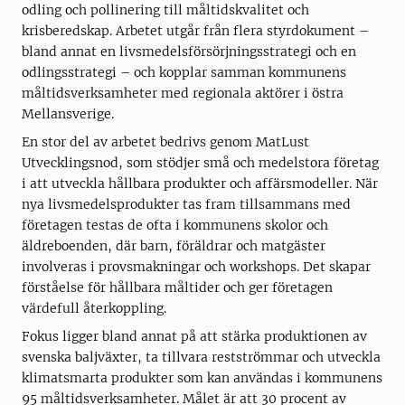
odling och pollinering till måltidskvalitet och
krisberedskap. Arbetet utgår från flera styrdokument –
bland annat en livsmedelsförsörjningsstrategi och en
odlingsstrategi – och kopplar samman kommunens
måltidsverksamheter med regionala aktörer i östra
Mellansverige.
En stor del av arbetet bedrivs genom MatLust
Utvecklingsnod, som stödjer små och medelstora företag
i att utveckla hållbara produkter och affärsmodeller. När
nya livsmedelsprodukter tas fram tillsammans med
företagen testas de ofta i kommunens skolor och
äldreboenden, där barn, föräldrar och matgäster
involveras i provsmakningar och workshops. Det skapar
förståelse för hållbara måltider och ger företagen
värdefull återkoppling.
Fokus ligger bland annat på att stärka produktionen av
svenska baljväxter, ta tillvara restströmmar och utveckla
klimatsmarta produkter som kan användas i kommunens
95 måltidsverksamheter. Målet är att 30 procent av