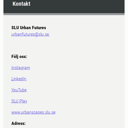
Kontakt
SLU Urban Futures
urbanfutures@slu.se
Följ oss:
Instagram
LinkedIn
YouTube
SLU Play
www.urbanscapes.slu.se
Adress: