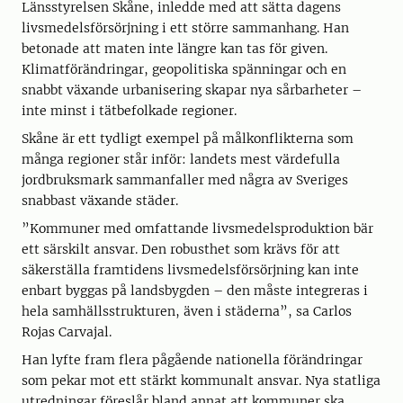
Länsstyrelsen Skåne, inledde med att sätta dagens
livsmedelsförsörjning i ett större sammanhang. Han
betonade att maten inte längre kan tas för given.
Klimatförändringar, geopolitiska spänningar och en
snabbt växande urbanisering skapar nya sårbarheter –
inte minst i tätbefolkade regioner.
Skåne är ett tydligt exempel på målkonflikterna som
många regioner står inför: landets mest värdefulla
jordbruksmark sammanfaller med några av Sveriges
snabbast växande städer.
”Kommuner med omfattande livsmedelsproduktion bär
ett särskilt ansvar. Den robusthet som krävs för att
säkerställa framtidens livsmedelsförsörjning kan inte
enbart byggas på landsbygden – den måste integreras i
hela samhällsstrukturen, även i städerna”, sa Carlos
Rojas Carvajal.
Han lyfte fram flera pågående nationella förändringar
som pekar mot ett stärkt kommunalt ansvar. Nya statliga
utredningar föreslår bland annat att kommuner ska