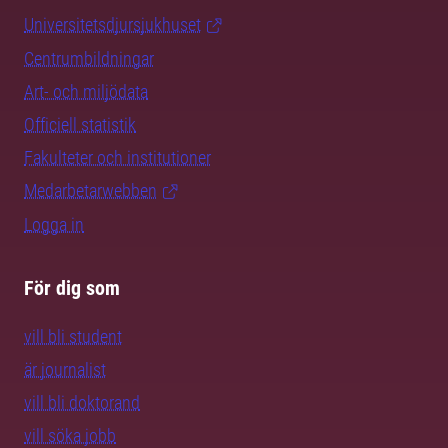
Universitetsdjursjukhuset
Centrumbildningar
Art- och miljödata
Officiell statistik
Fakulteter och institutioner
Medarbetarwebben
Logga in
För dig som
vill bli student
är journalist
vill bli doktorand
vill söka jobb