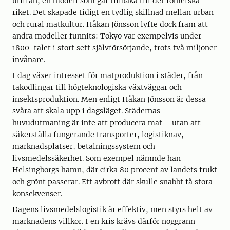
utifrån, en modell som går tillbaka till det romerska
riket. Det skapade tidigt en tydlig skillnad mellan urban
och rural matkultur. Håkan Jönsson lyfte dock fram att
andra modeller funnits: Tokyo var exempelvis under
1800-talet i stort sett självförsörjande, trots två miljoner
invånare.
I dag växer intresset för matproduktion i städer, från
takodlingar till högteknologiska växtväggar och
insektsproduktion. Men enligt Håkan Jönsson är dessa
svåra att skala upp i dagsläget. Städernas
huvudutmaning är inte att producera mat – utan att
säkerställa fungerande transporter, logistiknav,
marknadsplatser, betalningssystem och
livsmedelssäkerhet. Som exempel nämnde han
Helsingborgs hamn, där cirka 80 procent av landets frukt
och grönt passerar. Ett avbrott där skulle snabbt få stora
konsekvenser.
Dagens livsmedelslogistik är effektiv, men styrs helt av
marknadens villkor. I en kris krävs därför noggrann