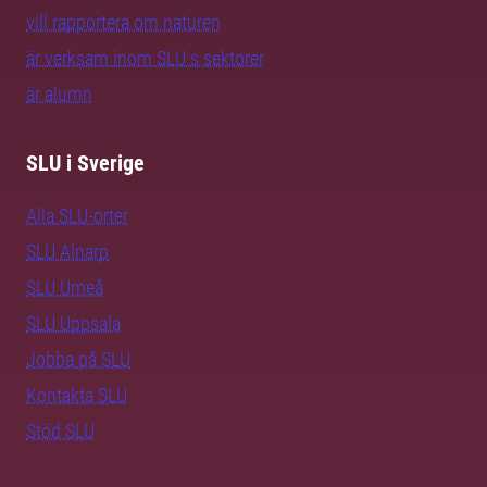
vill rapportera om naturen
är verksam inom SLU:s sektorer
är alumn
SLU i Sverige
Alla SLU-orter
SLU Alnarp
SLU Umeå
SLU Uppsala
Jobba på SLU
Kontakta SLU
Stöd SLU