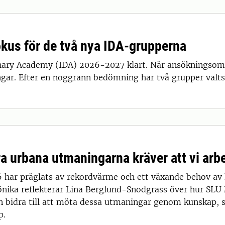
okus för de två nya IDA-grupperna
plinary Academy (IDA) 2026-2027 klart. När ansökningso
ngar. Efter en noggrann bedömning har två grupper valts
ra urbana utmaningarna kräver att vi arb
 har präglats av rekordvärme och ett växande behov av 
ika reflekterar Lina Berglund-Snodgrass över hur SL
n bidra till att möta dessa utmaningar genom kunskap, 
p.