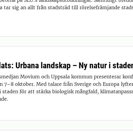
etena på SLU:s landskapsutbildningar. Samtidigt bredd
 tar sig an allt från stadsträd till rörelsefrämjande stad
ats: Urbana landskap – Ny natur i stade
medjan Movium och Uppsala kommun presenterar konfer
n 7–8 oktober. Med talare från Sverige och Europa lyfte
 i staden för att stärka biologisk mångfald, klimatanpas
nde.