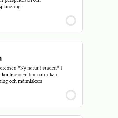
as perspektiven och
splanering.
n
ensen "Ny natur i staden" i
r konferensen hur natur kan
sning och människors