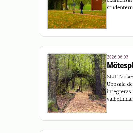
examensarb
studenterna
2026-06-03
Mötespl
SLU Tankes
Uppsala de
integreras
välbefinna