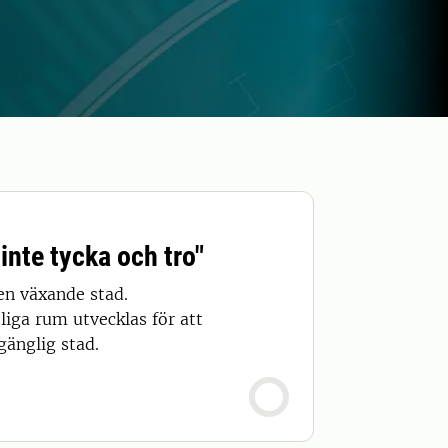
inte tycka och tro"
en växande stad.
iga rum utvecklas för att
gänglig stad.