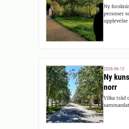
Ny forsknin
personer s
upplevelse
2026-06-12
Ny kuns
norr
Vilka träd 
sammanfatt