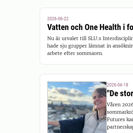
2026-06-22
Vatten och One Health i f
Nu är urvalet till SLU:s Interdisci
hade sju grupper lämnat in ansökni
arbete efter sommaren.
2026-06-18
"De sto
Våren 2026
sommarkrön
Futures ka
partnerska