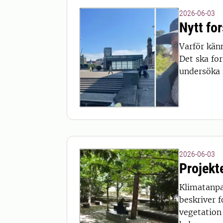
2026-06-03
Nytt fo
Varför kän
Det ska fo
undersöka i
2026-06-03
Projekt
Klimatanpa
beskriver 
vegetation