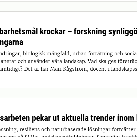
lbarhetsmål krockar – forskning synligg
ingarna
dringar, biologisk mångfald, urban förtätning och social
lanerar och använder våra landskap. Vad ska ges företräd
amtidigt? Det är här Mari Kågström, docent i landskapsst
arbeten pekar ut aktuella trender ino
ssning, resiliens och naturbaserade lösningar fortsätte