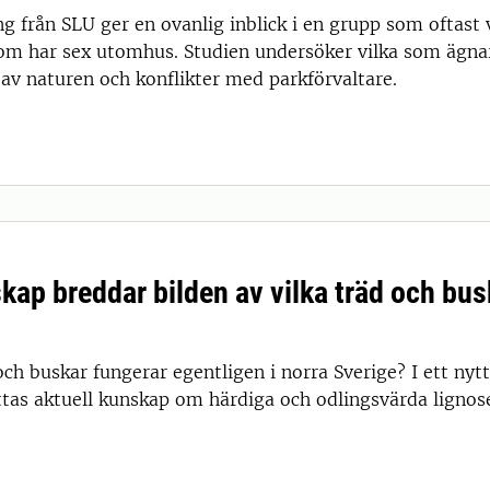
g från SLU ger en ovanlig inblick i en grupp som oftast v
om har sex utomhus. Studien undersöker vilka som ägnar 
 av naturen och konflikter med parkförvaltare.
kap breddar bilden av vilka träd och bus
och buskar fungerar egentligen i norra Sverige? I ett ny
as aktuell kunskap om härdiga och odlingsvärda lignoser