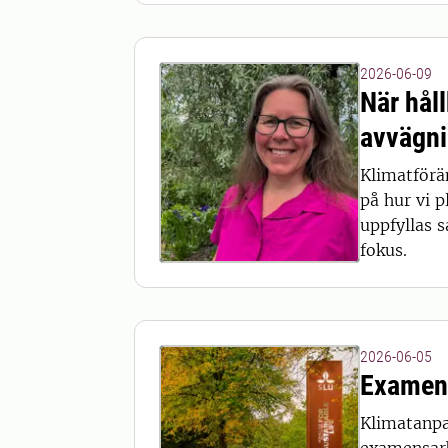
2026-06-09
När hål
avvägn
Klimatförän
på hur vi p
uppfyllas s
fokus.
2026-06-05
Examens
Klimatanpa