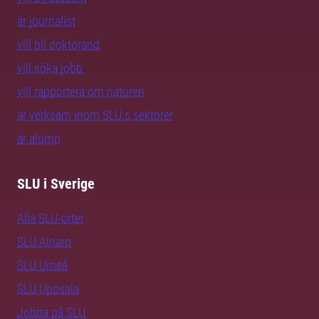
är journalist
vill bli doktorand
vill söka jobb
vill rapportera om naturen
är verksam inom SLU:s sektorer
är alumn
SLU i Sverige
Alla SLU-orter
SLU Alnarp
SLU Umeå
SLU Uppsala
Jobba på SLU