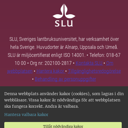
SLU, Sveriges lantbruksuniversitet, har verksamhet över
hela Sverige. Huvudorter är Alnarp, Uppsala och Umeå.
SLU är miljöcertifierat enligt ISO 14001. • Telefon: 018-67
10 00 • Org nr: 202100-2817 •
Kontakta SLU
•
Om
webbplatsen
•
Hantera kakor
•
Tillgänglighetsredogörelse
•
Behandling av personuppgifter
Denna webbplats använder kakor (cookies), som lagras i din
webbläsare. Vissa kakor är nödvändiga för att webbplatsen
ska fungera korrekt. Andra är valbara.
Hantera valbara kakor
Tillåt nödvändiga kakor