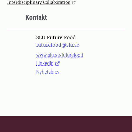
Interdisciplinary Collaboration
Kontakt
SLU Future Food
futurefood@slu.se
www.slu.se/futurefood
LinkedIn
Nyhetsbrev