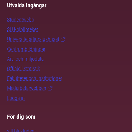
Utvalda ingångar
Studentwebb
SLU-biblioteket
Universitetsdjursjukhuset
Centrumbildningar
Art- och miljödata
Officiell statistik
Fakulteter och institutioner
Medarbetarwebben
Logga in
För dig som
vill bli student