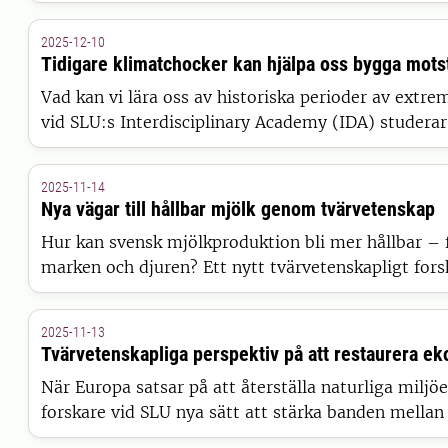
konkreta råd och vägledning.
2025-12-10
Tidigare klimatchocker kan hjälpa oss bygga mots
Vad kan vi lära oss av historiska perioder av extr
vid SLU:s Interdisciplinary Academy (IDA) studera
uppmätts över lång tid kring klimat, jordbruk, mar
Allt för att identifiera mönster som kan hjälpa oss
2025-11-14
till framtida utmaningar.
Nya vägar till hållbar mjölk genom tvärvetenskap
Hur kan svensk mjölkproduktion bli mer hållbar – f
marken och djuren? Ett nytt tvärvetenskapligt fors
SLU utforskar om agroekologi kan vara vägen mot
motståndskraftiga och rättvisa livsmedelssystem.
2025-11-13
Tvärvetenskapliga perspektiv på att restaurera e
När Europa satsar på att återställa naturliga miljöe
forskare vid SLU nya sätt att stärka banden mella
människor. Genom att förena ekologi, samhällsvet