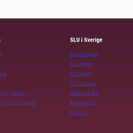
iga och
m
SLU i Sverige
t
Alla SLU-orter
SLU Alnarp
rand
SLU Umeå
SLU Uppsala
ra om naturen
Jobba på SLU
nom SLU:s sektorer
Kontakta SLU
Stöd SLU