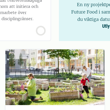
lar tvärvetenskapliga
En ny projektp
nom att initiera och
Future Food i sam
amarbete över
 disciplingränser.
du viktiga dat
Utl