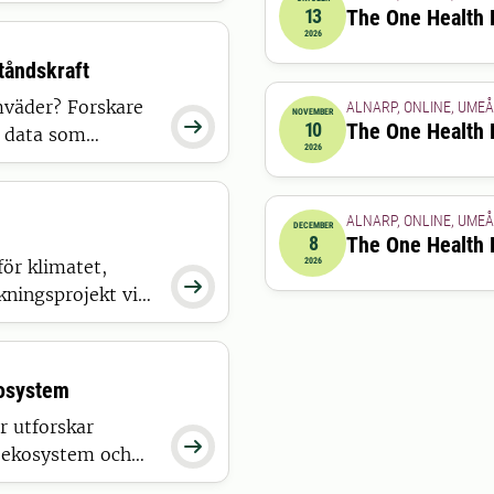
13
The One Health 
2026-10-13 08:00:00
till
20
2026
tåndskraft
emväder? Forskare
ALNARP, ONLINE, UMEÅ
NOVEMBER

10
The One Health 
r data som
2026-11-10 08:00:00
till
20
2026
k och samhälle.
 att anpassa oss
ALNARP, ONLINE, UMEÅ
DECEMBER
8
The One Health 
2026-12-08 08:00:00
till
20
ör klimatet,
2026

kningsprojekt vid
 mer
kosystem
r utforskar

n ekosystem och
enskap och kultur