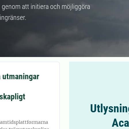
 genom att initiera och möjliggöra
ingränser.
 utmaningar
skapligt
Utlysning
Aca
ramtidsplattformarna