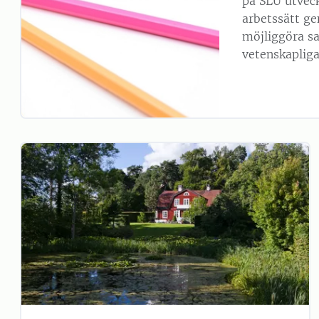
på SLU utveck
arbetssätt ge
möjliggöra s
vetenskapliga