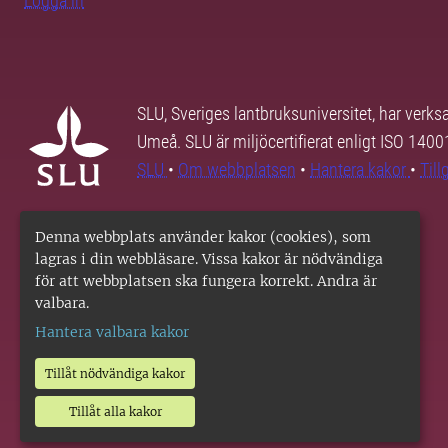
Logga in
SLU, Sveriges lantbruksuniversitet, har verk
Umeå. SLU är miljöcertifierat enligt ISO 140
SLU
•
Om webbplatsen
•
Hantera kakor
•
Til
Denna webbplats använder kakor (cookies), som
lagras i din webbläsare. Vissa kakor är nödvändiga
för att webbplatsen ska fungera korrekt. Andra är
valbara.
Hantera valbara kakor
Tillåt nödvändiga kakor
Tillåt alla kakor