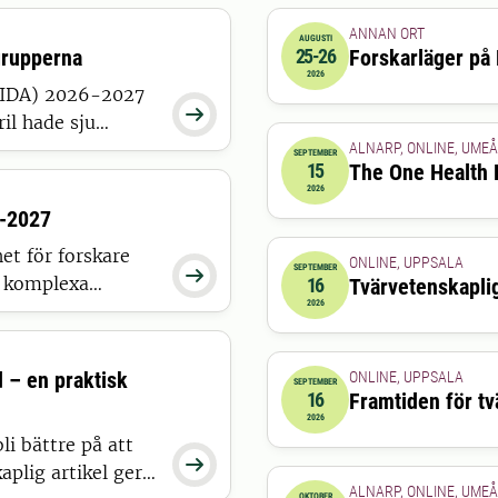
ANNAN ORT
AUGUSTI
grupperna
25-26
Forskarläger på
2026-08-25 11:00:00
till
20
2026
 (IDA) 2026-2027

il hade sju
 bedömning har
ALNARP, ONLINE, UMEÅ
SEPTEMBER
15
The One Health 
bete efter
2026-09-15 08:00:00
till
20
2026
6-2027
et för forskare
ONLINE, UPPSALA
SEPTEMBER

g komplexa
16
Tvärvetenskapli
2026-09-16 09:00:00
till
20
2026
mställning.
 – en praktisk
ONLINE, UPPSALA
SEPTEMBER
16
Framtiden för tv
2026-09-16 13:00:00
till
20
2026
i bättre på att

aplig artikel ger
ALNARP, ONLINE, UMEÅ
OKTOBER