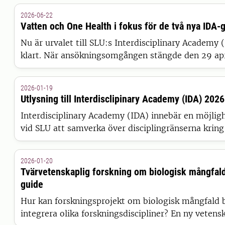
2026-06-22
Vatten och One Health i fokus för de två nya IDA-
Nu är urvalet till SLU:s Interdisciplinary Academy
klart. När ansökningsomgången stängde den 29 apr
grupper lämnat in ansökningar. Efter en noggrann
två grupper valts ut som kommer att inleda sitt ar
2026-01-19
sommaren.
Utlysning till Interdisclipinary Academy (IDA) 202
Interdisciplinary Academy (IDA) innebär en möjligh
vid SLU att samverka över disciplingränserna krin
frågeställningar inom det breda området hållbar o
2026-01-20
Tvärvetenskaplig forskning om biologisk mångfald
guide
Hur kan forskningsprojekt om biologisk mångfald bl
integrera olika forskningsdiscipliner? En ny vetensk