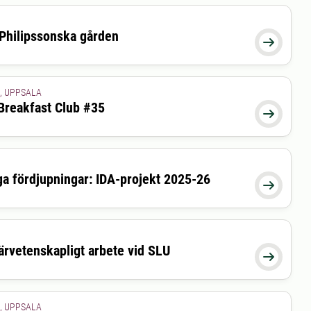
 Philipssonska gården
26-08-26 15:30:00

, UPPSALA
Breakfast Club #35
26-09-15 09:00:00

ga fördjupningar: IDA-projekt 2025-26
26-09-16 11:30:00

ärvetenskapligt arbete vid SLU
26-09-16 16:00:00

, UPPSALA