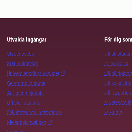
vill de skapa landskap som är både motståndskraft
meningsfulla.
Utvalda ingångar
För dig so
Studentwebb
vill bli studen
SLU-biblioteket
är journalist
Universitetsdjursjukhuset
vill bli dokto
vill söka jobb
Centrumbildningar
vill rapporte
Art- och miljödata
är verksam i
Officiell statistik
är alumn
Fakulteter och institutioner
Medarbetarwebben