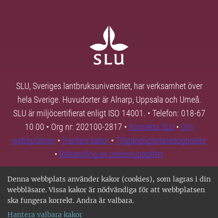
SLU, Sveriges lantbruksuniversitet, har verksamhet över
hela Sverige. Huvudorter är Alnarp, Uppsala och Umeå.
SLU är miljöcertifierat enligt ISO 14001. • Telefon: 018-67
10 00 • Org nr: 202100-2817 •
Kontakta SLU
•
Om
webbplatsen
•
Hantera kakor
•
Tillgänglighetsredogörelse
•
Behandling av personuppgifter
Denna webbplats använder kakor (cookies), som lagras i din
webbläsare. Vissa kakor är nödvändiga för att webbplatsen
ska fungera korrekt. Andra är valbara.
Hantera valbara kakor