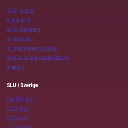
vill bli student
är journalist
vill bli doktorand
vill söka jobb
vill rapportera om naturen
är verksam inom SLU:s sektorer
är alumn
SLU i Sverige
Alla SLU-orter
SLU Alnarp
SLU Umeå
SLU Uppsala