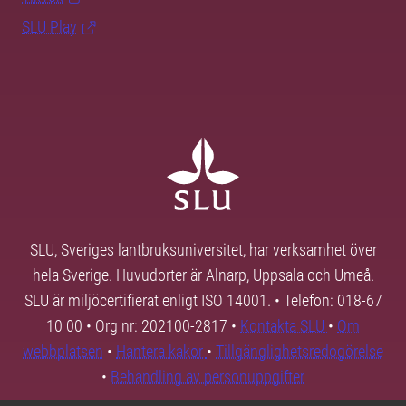
SLU Play
SLU, Sveriges lantbruksuniversitet, har verksamhet över
hela Sverige. Huvudorter är Alnarp, Uppsala och Umeå.
SLU är miljöcertifierat enligt ISO 14001. • Telefon: 018-67
10 00 • Org nr: 202100-2817 •
Kontakta SLU
•
Om
webbplatsen
•
Hantera kakor
•
Tillgänglighetsredogörelse
•
Behandling av personuppgifter