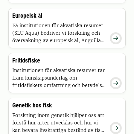
inom traditionell miljöövervakning.
Europeisk ål
På institutionen för akvatiska resurser
(SLU Aqua) bedriver vi forskning och

övervakning av europeisk ål, Anguilla
anguilla.
Fritidsfiske
Institutionen för akvatiska resurser tar
fram kunskapsunderlag om

fritidsfiskets omfattning och betydelse.
Den kunskapen behövs som grund för
en ekosystembaserad förvaltning och
Genetik hos fisk
för att nå övergripande hållbarhetsmål.
Forskning inom genetik hjälper oss att
förstå hur arter utvecklas och hur vi

kan bevara livskraftiga bestånd av fisk