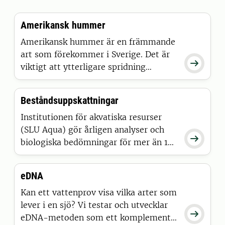
Amerikansk hummer
Amerikansk hummer är en främmande
art som förekommer i Sverige. Det är

viktigt att ytterligare spridning
förhindras, och alla misstänkta fynd
ska därför omgående rapporteras till
Beståndsuppskattningar
Havsfiskelaboratoriet vid SLU.
Institutionen för akvatiska resurser
(SLU Aqua) gör årligen analyser och

biologiska bedömningar för mer än 100
arter och bestånd av fisk och skaldjur.
Resultaten används som vetenskapligt
eDNA
underlag inom både nationell och
internationell fiskförvaltning.
Kan ett vattenprov visa vilka arter som
lever i en sjö? Vi testar och utvecklar

eDNA-metoden som ett komplement