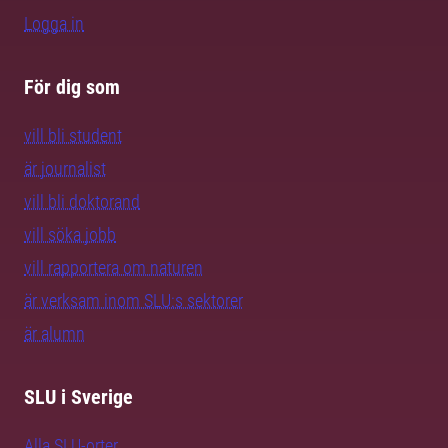
Logga in
För dig som
vill bli student
är journalist
vill bli doktorand
vill söka jobb
vill rapportera om naturen
är verksam inom SLU:s sektorer
är alumn
SLU i Sverige
Alla SLU-orter