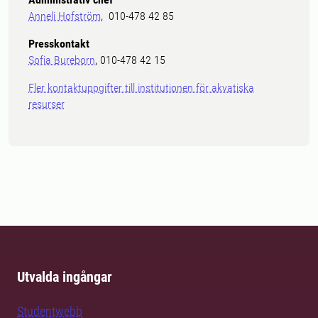
Anneli Hofström
, 010-478 42 85
Presskontakt
Sofia Bureborn
, 010-478 42 15
Fler kontaktuppgifter till institutionen för akvatiska
resurser
Utvalda ingångar
Studentwebb