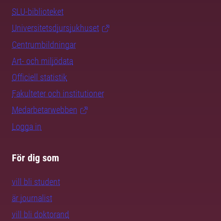
SLU-biblioteket
Universitetsdjursjukhuset
Centrumbildningar
Art- och miljödata
Officiell statistik
Fakulteter och institutioner
Medarbetarwebben
Logga in
För dig som
vill bli student
är journalist
vill bli doktorand