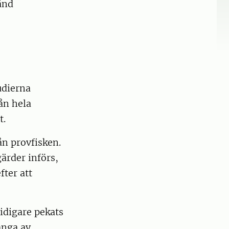
ånd
tudierna
ån hela
tt.
ån provfisken.
gärder införs,
fter att
idigare pekats
ånga av