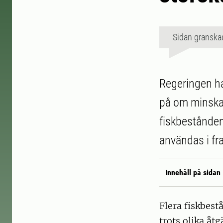
Sidan granska
Regeringen ha
på om minskad 
fiskbestånden
användas i fr
Innehåll på sidan
Flera fiskbest
trots olika åt