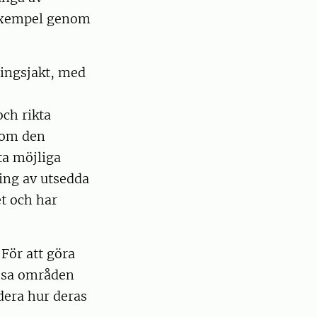
 exempel genom
ningsjakt, med
och rikta
 som den
ta möjliga
ing av utsedda
et och har
 För att göra
issa områden
udera hur deras