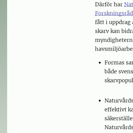
Därför har
Nat
Forskningsråd
fått i uppdrag
skarv kan bidr
myndigheterna
havsmiljöarbe
Formas sam
både svens
skarvpopul
Naturvårds
effektivt 
säkerställ
Naturvårds