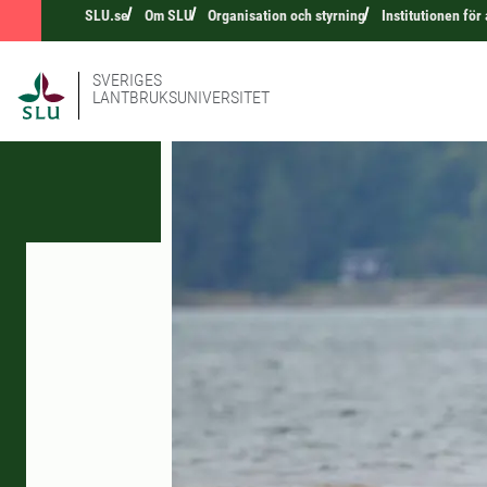
SLU.se
Om SLU
Organisation och styrning
Institutionen för
SVERIGES
LANTBRUKSUNIVERSITET