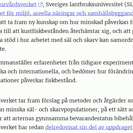
urvårdsverket
, Sveriges lantbruksuniversitet (S
et för miljö, areella näringar och samhällsbyggan
 att ta fram ny kunskap om hur minskad påverkan f
a till att kustfiskbestånden återhämtar sig, och att
 stöd i hur arbetet med säl och skarv kan samord
te.
manställer erfarenheter från tidigare experiment
ka och internationella, och bedömer hur förändrin
ationer påverkar fiskbestånd.
verket tar fram förslag på metoder och åtgärder 
kan minska säl- och skarvpopulationer, på ett sätt 
er att arternas gynnsamma bevarandestatus bibehål
verket har redan
delredovisat sin del av uppdraget