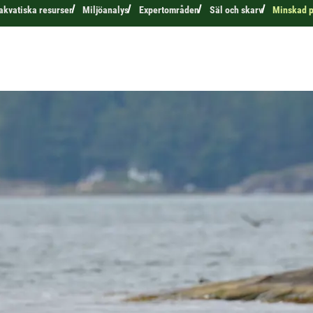
 akvatiska resurser
Miljöanalys
Expertområden
Säl och skarv
Minskad p