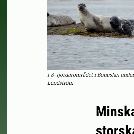
I 8-fjordarområdet i Bohuslän under
Lundström
Minska
storsk