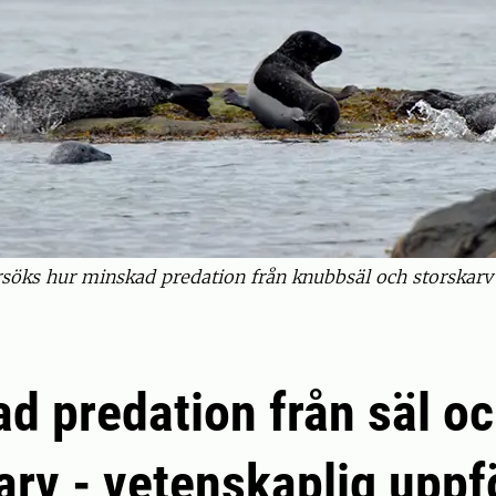
söks hur minskad predation från knubbsäl och storskarv 
d predation från säl o
arv - vetenskaplig uppf