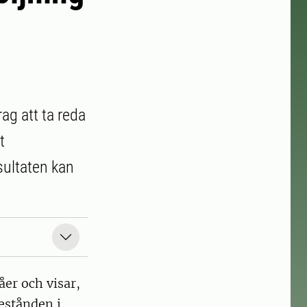
ag att ta reda
t
sultaten kan
åer och visar,
bestånden i