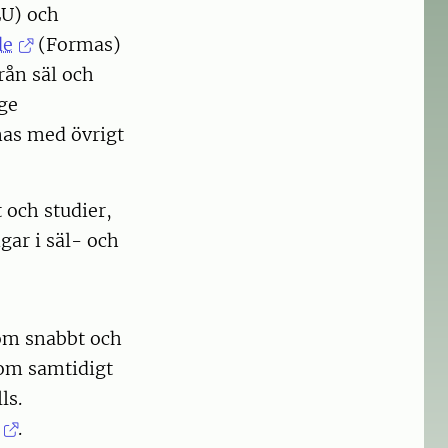
LU) och
de
(Formas)
rån säl och
 ge
nas med övrigt
 och studier,
gar i säl- och
som snabbt och
som samtidigt
ls.
.