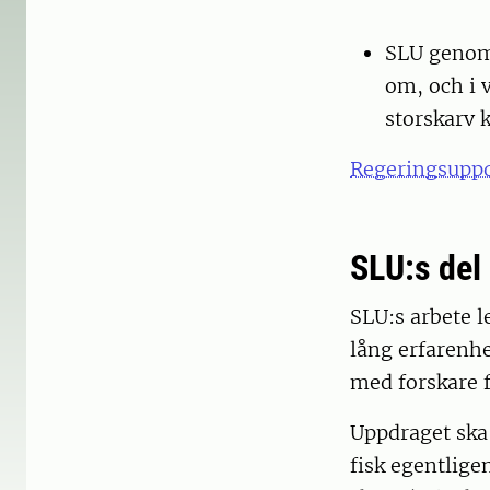
SLU genomf
om, och i 
storskarv 
Regeringsupp
SLU:s del
SLU:s arbete l
lång erfarenh
med forskare f
Uppdraget ska 
fisk egentlige