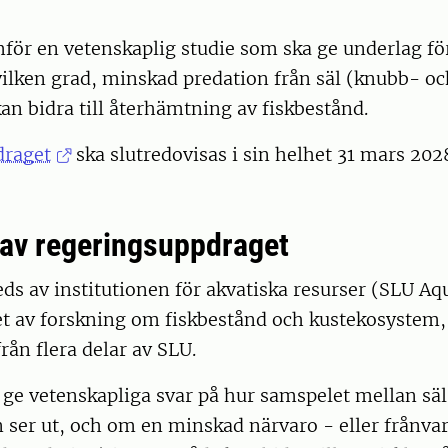
ör en vetenskaplig studie som ska ge underlag för
vilken grad, minskad predation från säl (knubb- oc
kan bidra till återhämtning av fiskbestånd.
draget
ska slutredovisas i sin helhet 31 mars 202
 av regeringsuppdraget
eds av institutionen för akvatiska resurser (SLU A
et av forskning om fiskbestånd och kustekosystem,
rån flera delar av SLU.
ge vetenskapliga svar på hur samspelet mellan säl
n ser ut, och om en minskad närvaro - eller frånvar