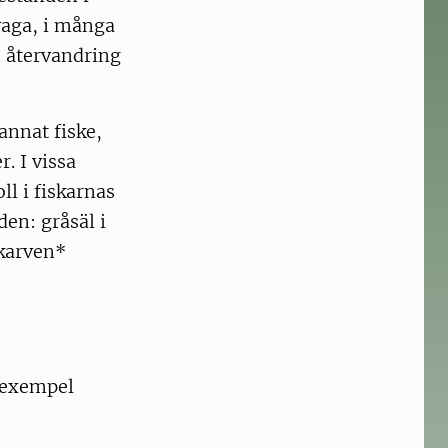
vaga, i många
 återvandring
nnat fiske,
. I vissa
ll i fiskarnas
en: gråsäl i
skarven*
l exempel