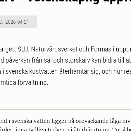
d: 2026-04-21
r gett SLU, Naturvårdsverket och Formas i uppdr
påverkan från säl och storskarv kan bidra till at
 i svenska kustvatten återhämtar sig, och hur re
amtida förvaltning.
ånd i svenska vatten ligger på oroväckande låga niv
gärder, inga tydliga tecken på återhämtning. Torsk