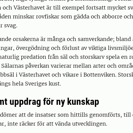
 och Västerhavet är till exempel fortsatt mycket s
den minskar rovfiskar som gädda och abborre och
r svag.
nde orsakerna är många och samverkande; bland a
ngar, övergödning och förlust av viktiga livsmiljöer
turlig predation från säl och storskarv spela en ro
Sälarnas påverkan varierar mellan arter och områd
bbsäl i Västerhavet och vikare i Bottenviken. Stor
ngs hela Sveriges kust.
t uppdrag för ny kunskap
ömer att de insatser som hittills genomförts, til
ar, inte räcker för att vända utvecklingen.