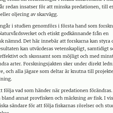
r redan insatser för att minska predationen, till
eller oljering av skarvägg.
ingår i studien genomförs i första hand som forsk
 Naturvårdsverket och etiskt godkännande från en
sk nämnd. Det här innebär att forskarna kan styra 
resultaten kan utvärderas vetenskapligt, samtidigt
effektivt och skonsamt som möjligt och med mins
dra arter. Forskningsjakten sker under direkt ledn
, och alla jägare som deltar är knutna till projekt
ldning.
att följa vad som händer när predationen förändras.
 bland annat provfisken och märkning av fisk. I v
ska sändare för att följa fiskarnas rörelser och st