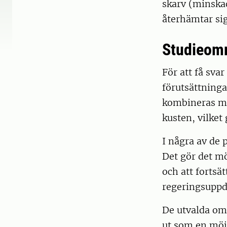
skarv (minskad
återhämtar si
Studieom
För att få sva
förutsättningar
kombineras me
kusten, vilket
I några av de 
Det gör det mö
och att fortsät
regeringsuppd
De utvalda omr
ut som en möjl