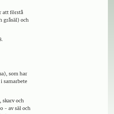
 att förstå
h gråsäl) och
8.
qua), som har
 i samarbete
, skarv och
o - av säl och