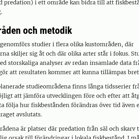
 predation) i ett område kan bidra till att fiskbest
g.
råden och metodik
r genomförs studier i flera olika kustområden, där
na skiljer sig åt och där olika arter står i fokus. S
d storskaliga analyser av redan insamlade data fr
 gör att resultaten kommer att kunna tillämpas bre
planerade studieområdena finns långa tidsserier fr
jligt att jämföra utvecklingen före och efter att åt
ta följa hur fiskbestånden förändras över tid även e
raget avslutats.
ådena är platser där predation från säl och skarv t
ig orsak till förändringar i lokala fiskbestånd. I m