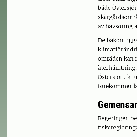
både Östersjön
skärgårdsområ
av havsöring ä
De bakomligga
klimatförändri
områden kan na
återhämtning. 
Östersjön, knu
förekommer lä
Gemensam
Regeringen bed
fiskereglering