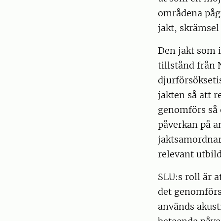
områdena pågå
jakt, skrämsel 
Den jakt som 
tillstånd från
djurförsökseti
jakten så att 
genomförs så 
påverkan på an
jaktsamordnare
relevant utbi
SLU:s roll är 
det genomförs
används akusti