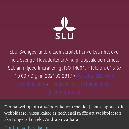
SLU, Sveriges lantbruksuniversitet, har verksamhet över
hela Sverige. Huvudorter är Alnarp, Uppsala och Umeå.
SLU är miljöcertifierat enligt ISO 14001. • Telefon: 018-67
10 00 • Org nr: 202100-2817 •
Kontakta SLU
•
Om
webbplatsen
•
Hantera kakor
•
Behandling av
personuppgifter
Denna webbplats använder kakor (cookies), som lagras i din
webbläsare. Vissa kakor är nödvändiga för att webbplatsen
ska fungera korrekt. Andra är valbara.
Hantera valbara kakor