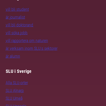
vill bli student
är journalist
vill bli doktorand
vill söka jobb
vill rapportera om naturen
är verksam inom SLU:s sektorer
är alumn
SLU i Sverige
Alla SLU-orter
SLU Alnarp
SLU Umeå