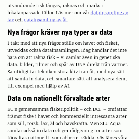
utvandrande fisk fångas, räknas och märks i
lokalanpassade fällor. Läs mer om vår
datainsamling av
lax
och
datainsamling av ål
.
Nya frågor kräver nya typer av data
I takt med att nya frågor ställs om havet och fisket,
utvecklas också datainsamlingen. Idag handlar det inte
bara om att räkna fisk – vi samlar även in genetiska
data, bilder, filmer och spår av DNA direkt från vattnet.
Samtidigt tar tekniken stora kliv framåt, med nya sätt
att samla in data, och smartare sätt att analysera dem,
till exempel med hjälp av AI.
Data om nationellt förvaltade arter
EU:s gemensamma fiskeripolitik – och DCF – omfattar
främst fiske i havet och kommersiellt intressanta arter
som sill, torsk, lax, ål och havskräfta. Men SLU Aqua
samlar också in data och ger rådgivning för arter som
förvaltas nationellt, som abborre, gädda, gös längs våra