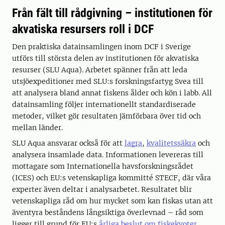
Från fält till rådgivning – institutionen för
akvatiska resursers roll i DCF
Den praktiska datainsamlingen inom DCF i Sverige
utförs till största delen av institutionen för akvatiska
resurser (SLU Aqua). Arbetet spänner från att leda
utsjöexpeditioner med SLU:s forskningsfartyg Svea till
att analysera bland annat fiskens ålder och kön i labb. All
datainsamling följer internationellt standardiserade
metoder, vilket gör resultaten jämförbara över tid och
mellan länder.
SLU Aqua ansvarar också för att
lagra
,
kvalitetssäkra
och
analysera insamlade data. Informationen levereras till
mottagare som Internationella havsforskningsrådet
(ICES) och EU:s vetenskapliga kommitté STECF, där våra
experter även deltar i analysarbetet. Resultatet blir
vetenskapliga råd om hur mycket som kan fiskas utan att
äventyra beståndens långsiktiga överlevnad – råd som
ligger till grund för EU:s
årliga beslut om fiskekvoter.